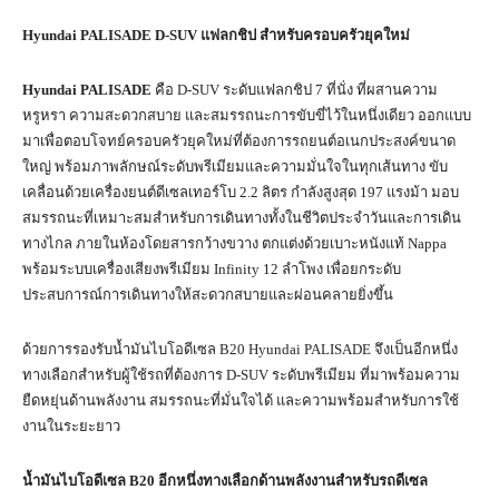
Hyundai PALISADE D-SUV แฟลกชิป สำหรับครอบครัวยุคใหม่
Hyundai PALISADE
คือ D-SUV ระดับแฟลกชิป 7 ที่นั่ง ที่ผสานความ
หรูหรา ความสะดวกสบาย และสมรรถนะการขับขี่ไว้ในหนึ่งเดียว ออกแบบ
มาเพื่อตอบโจทย์ครอบครัวยุคใหม่ที่ต้องการรถยนต์อเนกประสงค์ขนาด
ใหญ่ พร้อมภาพลักษณ์ระดับพรีเมียมและความมั่นใจในทุกเส้นทาง ขับ
เคลื่อนด้วยเครื่องยนต์ดีเซลเทอร์โบ 2.2 ลิตร กำลังสูงสุด 197 แรงม้า มอบ
สมรรถนะที่เหมาะสมสำหรับการเดินทางทั้งในชีวิตประจำวันและการเดิน
ทางไกล ภายในห้องโดยสารกว้างขวาง ตกแต่งด้วยเบาะหนังแท้ Nappa
พร้อมระบบเครื่องเสียงพรีเมียม Infinity 12 ลำโพง เพื่อยกระดับ
ประสบการณ์การเดินทางให้สะดวกสบายและผ่อนคลายยิ่งขึ้น
ด้วยการรองรับน้ำมันไบโอดีเซล B20 Hyundai PALISADE จึงเป็นอีกหนึ่ง
ทางเลือกสำหรับผู้ใช้รถที่ต้องการ D-SUV ระดับพรีเมียม ที่มาพร้อมความ
ยืดหยุ่นด้านพลังงาน สมรรถนะที่มั่นใจได้ และความพร้อมสำหรับการใช้
งานในระยะยาว
น้ำมันไบโอดีเซล
B20 อีกหนึ่งทางเลือกด้านพลังงานสำหรับรถดีเซล