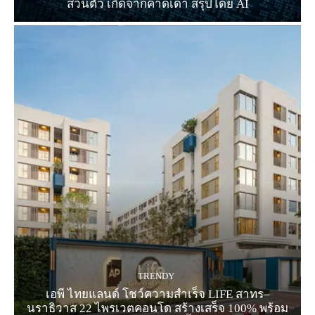
ส่วนตัว เกิดจากคาดเดา สรุปโดย AI
TRENDY
เอพี ไทยแลนด์ โชว์ความสำเร็จ LIFE สาทร–
นราธิวาส 22 ไพรเวตคอนโด สร้างเสร็จ 100% พร้อม