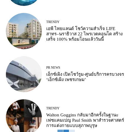
TRENDY
เอพี ไทยแลนด์ โชว์ความสำเร็จ LIFE
สาทร–นราธิวาส 22 ไพรเวตคอนโด สร้าง
เสร็จ 100% พร้อมโอนแล้ววันนี้
PR NEWS
เอ็กซ์เผิง เปิดโชว์รูม-ศูนย์บริการครบวงจร
‘เอ็กซ์เผิง เพชรเกษม’
TRENDY
Walton Goggins กลับมาอีกครั้งในฐานะ
เฟซแคมเปญ Paul Smith พาสำรวจศาสตร์
การแต่งกายแบบสุภาพบุรุษ