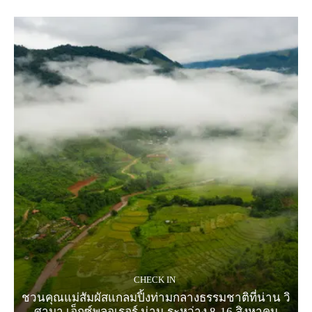
CHECK IN
ชวนคุณแม่สัมผัสแกลมปิ้งท่ามกลางธรรมชาติที่น่าน วิ
ศามา เอ็กซ์พลอเรอร์ น่าน ระหว่าง 8-16 สิงหาคม