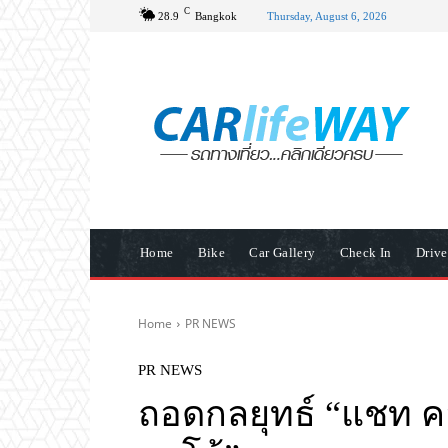
C
28.9
Bangkok
Thursday, August 6, 2026
Home
Bike
Car Gallery
Check In
Driv
Home
PR NEWS
PR NEWS
ถอดกลยุทธ์ “แชท คอ