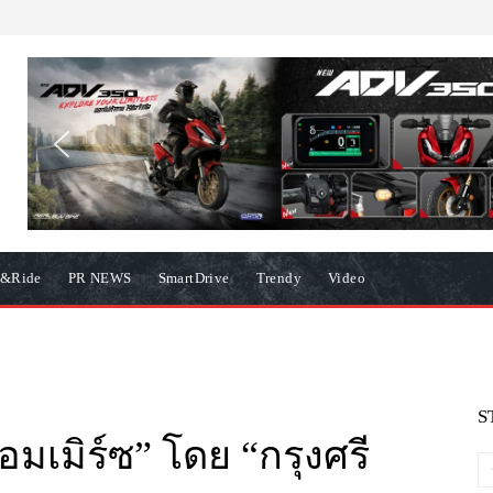
e&Ride
PR NEWS
SmartDrive
Trendy
Video
S
มเมิร์ซ” โดย “กรุงศรี