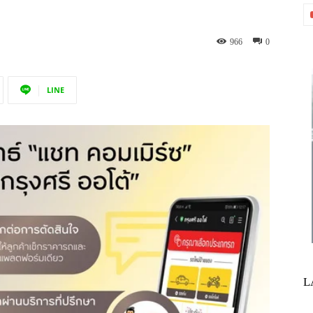
966
0
LINE
L