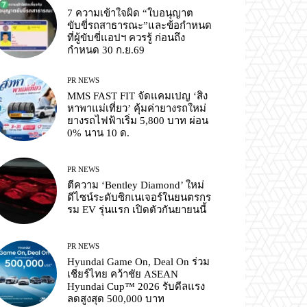
7 ความเข้าใจผิด “ใบอนุญาต
ขับขี่รถสาธารณะ”และข้อกำหนด
ที่ผู้ขับขี่แอปฯ ควรรู้ ก่อนถึง
กำหนด 30 ก.ย.69
PR NEWS
MMS FAST FIT จัดแคมเปญ ‘สิง
หาพาแม่เที่ยว’ คุ้มค่ายางรถใหม่
ยางรถไฟฟ้าเริ่ม 5,800 บาท ผ่อน
0% นาน 10 ด.
PR NEWS
ตีความ ‘Bentley Diamond’ ใหม่
ดีไซน์ระดับซิกเนเจอร์ในยนตรกร
รม EV รุ่นแรก เปิดตัวกันยายนนี้
PR NEWS
Hyundai Game On, Deal On ร่วม
เชียร์ไทย คว้าชัย ASEAN
Hyundai Cup™ 2026 รับดีลแรง
ลดสูงสุด 500,000 บาท