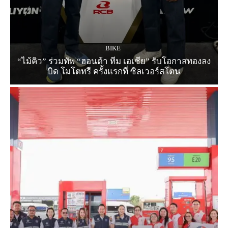
BIKE
“ไม้คิว” ร่วมทัพ “ฮอนด้า ทีม เอเชีย” รับโอกาสทองลง
บิด โมโตทรี ครั้งแรกที่ ซิลเวอร์สโตน