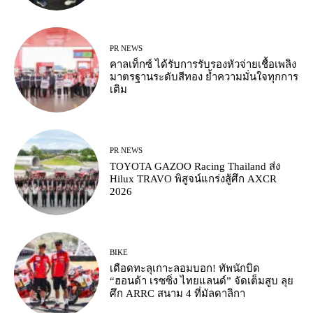
PR NEWS
คาลเท็กซ์ ได้รับการรับรองหัวจ่ายเชื้อเพลิง
มาตรฐานระดับสีทอง ย้ำความมั่นใจทุกการ
เติม
PR NEWS
TOYOTA GAZOO Racing Thailand ส่ง
Hilux TRAVO พิสูจน์แกร่งสู้ศึก AXCR
2026
BIKE
เดือดทะลุเกาะลอมบอก! ทัพนักบิด
“ฮอนด้า เรซซิ่ง ไทยแลนด์” จัดเต็มสูบ ลุย
ศึก ARRC สนาม 4 ที่มัลดาลิกา