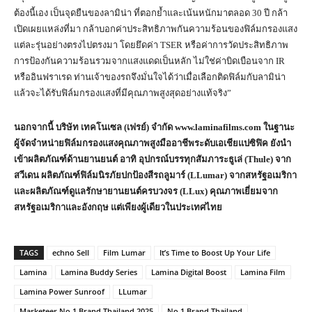
ต้องนี้เอง เป็นจุดยืนของลามิน่า ที่ตอกย้ำและเน้นหนักมาตลอด 30 ปี กล้า
เปิดเผยแหล่งที่มา กล้าบอกค่าประสิทธิภาพกันความร้อนของฟิล์มกรองแสง
แต่ละรุ่นอย่างตรงไปตรงมา โดยยึดค่า TSER หรือค่าการวัดประสิทธิภาพ
การป้องกันความร้อนรวมจากแสงแดดเป็นหลัก ไม่ใช่ค่าบิดเบือนจาก IR
หรืออินฟราเรด ท่านเจ้าของรถจึงมั่นใจได้ว่าเมื่อเลือกติดฟิล์มกับลามิน่า
แล้วจะได้รับฟิล์มกรองแสงที่มีคุณภาพสูงสุดอย่างแท้จริง”
นอกจากนี้ บริษัท เทคโนเซล (เฟรย์) จำกัด
www.laminafilms.com ในฐานะ
ผู้จัดจำหน่ายฟิล์มกรองแสงคุณภาพสูงมืออาชีพระดับเอเชียแปซิฟิค ยังนำ
เข้าผลิตภัณฑ์ด้านยานยนต์ อาทิ อุปกรณ์บรรทุกสัมภาระธูเล่ (Thule) จาก
สวีเดน ผลิตภัณฑ์ฟิล์มนิรภัยปกป้องสีรถลูมาร์ (LLumar) จากสหรัฐอเมริกา
และผลิตภัณฑ์ดูแลรักษายานยนต์ครบวงจร (LLux) คุณภาพเยี่ยมจาก
สหรัฐอเมริกาและอังกฤษ แต่เพียงผู้เดียวในประเทศไทย
TAGS
echno Sell
Film Lumar
It’s Time to Boost Up Your Life
Lamina
Lamina Buddy Series
Lamina Digital Boost
Lamina Film
Lamina Power Sunroof
LLumar
Marketeer No.1 Brand Thailand 2025
No.1 Brand Thailand