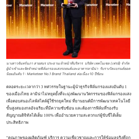
นางสาวจันทร์นภา สายสมร ประธานเจ้าหน้าทีบริหาร บริษัท เทคโนเซล (เฟรย์) จำกัด
ผู้นำเข้าและจัดจำหน่ายฟิล์มกรองแสงรถยนต์และอาคารลามิน่า รับรางวัลแบรนด์ยอด
นิยมอันดับ 1 : Marketeer No.1 Brand Thailand ต่อเนื่อง 10 ปีซ้อน
ตลอดระยะเวลากว่า 3 ทศวรรษในฐานะผู้นำธุรกิจฟิล์มกรองแสงอันดับ 1
ของเมืองไทย ลามิน่าไม่หยุดยั้งที่จะมุ่งพัฒนานวัตกรรมของฟิล์มกรองแสง
เพื่อตอบสนองไลฟ์สไตล์ผู้ใช้รถยุคใหม่ ที่ยานยนต์มีการพัฒนาเทคโนโลยี
ขั้นสูงสมองกลอัจฉริยะที่มีความซับซ้อน และต้องการฟิล์มที่รองรับ
สัญญาณดิจิทัลได้เต็ม 100% เพื่ออำนวยความสะดวกแก่ผู้ขับขี่ได้เต็ม
ประสิทธิภาพ
“คุณภาพของผลิตภัณฑ์ บริการ ความเชี่ยวชาญและการให้ข้อมูลจริงที่ถูก