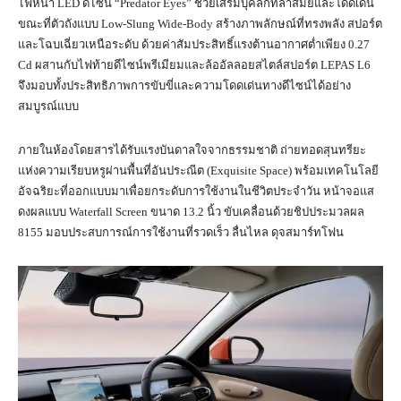
ไฟหน้า LED ดีไซน์ “Predator Eyes” ช่วยเสริมบุคลิกที่ล้ำสมัยและโดดเด่น
ขณะที่ตัวถังแบบ Low-Slung Wide-Body สร้างภาพลักษณ์ที่ทรงพลัง สปอร์ต
และโฉบเฉี่ยวเหนือระดับ ด้วยค่าสัมประสิทธิ์แรงต้านอากาศต่ำเพียง 0.27
Cd ผสานกับไฟท้ายดีไซน์พรีเมียมและล้ออัลลอยสไตล์สปอร์ต LEPAS L6
จึงมอบทั้งประสิทธิภาพการขับขี่และความโดดเด่นทางดีไซน์ได้อย่าง
สมบูรณ์แบบ
ภายในห้องโดยสารได้รับแรงบันดาลใจจากธรรมชาติ ถ่ายทอดสุนทรียะ
แห่งความเรียบหรูผ่านพื้นที่อันประณีต (Exquisite Space) พร้อมเทคโนโลยี
อัจฉริยะที่ออกแบบมาเพื่อยกระดับการใช้งานในชีวิตประจำวัน หน้าจอแส
ดงผลแบบ Waterfall Screen ขนาด 13.2 นิ้ว ขับเคลื่อนด้วยชิปประมวลผล
8155 มอบประสบการณ์การใช้งานที่รวดเร็ว ลื่นไหล ดุจสมาร์ทโฟน