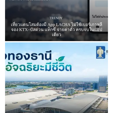
TRENDY
เที่ยวแดนโสมต้องมี App LACHA ไม่ใช้เบอร์เกาหลี
จอง KTX–บัสด่วน แท็กซี่ จ่ายค่าตั๋ว ครบจบในแอป
เดียว