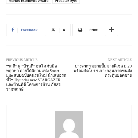
Market Excellence Award
Predator Eyes
Facebook
X
Print
PREVIOUS ARTICLE
NEXT ARTICLE
“รถดี” คู่ “บ้านดี” ฮุนได จับมือ
บางจากฯ ขยายปั๊มขายดีเซล B 20
พฤกษา ภายใต้นิยามแห่ง Smart
พร้อมจัดโปรฯ เจาะกลุ่มภาคขนส่ง
Life แบบฉบับคนรุ่นใหม่ นำเสนอรถ
กระตุ้นยอดขาย
ที่ใช่ Hyundai new STARGAZER
และบ้านที่ดี โครงการบ้าน ภัสสร
ราชพฤกษ์