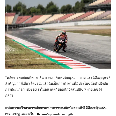
“หลังการทดสอบที่คาตาลัน พวกเราค้นพบข้อมูลมากมาย และนี่คือกุญแจที่
สำคัญมากทีเดียว โดยรวมแล้วนับเป็นการทำงานที่มีประโยชน์อย่างยิ่งต่อ
การพัฒนารถแข่งของเราในอนาคต” ยอดนักบิดสแปนิช หมายเลข 93
กล่าว
แฟนความเร็วสามารถติดตามข่าวสารของนักบิดฮอนด้าได้ที่เฟซบุ๊กแฟน
เพจ เรซ ทู เดอะ ดรีม :
fb.com/aphondaracingth