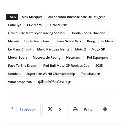
TAGS
Alex Marquez
Autodromo Internacinale Del Mugello
Cataluya
CEV Moto 3
Grand Prix
Grand Prix Motorcycle Racing Season
Honda Racing Thailand
Idemitsu Honda Team Asia
Italian Grand Prix
Kong
Le Mans
Le Mans Circuit
Marc Márquez Alentà
Moto 2
Moto GP
Motor Sport
Motorcycle Racing
Nacakami
Pol Espargaro
Race To The Dream
Red Bull Moto GP Rookies Cup
SC35
Somkiat
Superbike World Championship
Thatchakorn
What Stops You
มุ่งไปอย่าให้อะไรมาหยุด
Facebook
X
Print