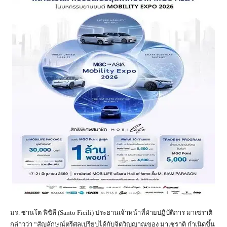
มร. ซานโต ฟิซิลี (Santo Ficili) ประธานเจ้าหน้าที่ฝ่ายปฏิบัติการ มาเซราติ
กล่าวว่า “สัญลักษณ์ตรีศูลเปรียบได้กับจิตวิญญาณของ มาเซราติ กำเนิดขึ้น