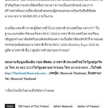
สำคัญกับความประณีตเหนือกาลเวลา ความเป็นเอกลักษณ์ และการ
สร้างสรรค์ผลงานที่สะท้อนตัวตนของผู้ครอบครอง พร้อมรับสิทธิพิเศษ
มากมายจาก MOBILIFE ภายในงาน
นายปิยะเทพ ศิวากาศ ผู้จัดการทั่วไป มาเซราติ ประเทศไทย กล่าวว่า “ใน
ฐานะแบรนด์พาร์ทเนอร์ของ MGC-ASIA มาเซราติ ประเทศไทย ขอเรียน
เชิญทุกท่านมาสัมผัสกับมนต์เสน่ห์ของความเป็นอิตาเลียนลักชัวรี่ ผ่านยนต
รกรรมรุ่นพิเศษของ มาเซราติ ที่งาน MGC-ASIA Mobility Expo 2026 ณ
บูทีค มาเซราติ ชั้น 2 ศูนย์การค้าสยามพารากอน”
สอบถามข้อมูลเพิ่มเติม กรุณาติดต่อ: มาเซราติ ประเทศไทยโชว์รูมสุขุมวิท
26 โทร. 02-663-2233โชว์รูมสยามพารากอน โทร. 02-610-9441 , เว็บไซต์:
http://Thailand.Maserati.com/
, เฟซบุ๊ค: Maserati Thailand , อินสตาแก
รม: Maserati Thailand
*เงื่อนไขเป็นไปตามที่บริษัทฯ กำหนด
TAGS
100 Years of The Trident
Alfieri Maserati
Atelier of Passion