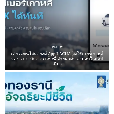
TRENDY
เที่ยวแดนโสมต้องมี App LACHA ไม่ใช้เบอร์เกาหลี
จอง KTX–บัสด่วน แท็กซี่ จ่ายค่าตั๋ว ครบจบในแอป
เดียว