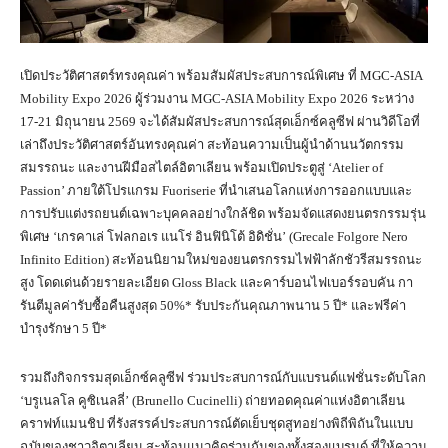
เปิดประวัติศาสตร์ทรงคุณค่า พร้อมสัมผัสประสบการณ์พิเศษ ที่ MGC-ASIA
Mobility Expo 2026 ผู้ร่วมงาน MGC-ASIA Mobility Expo 2026 ระหว่าง
17-21 มิถุนายน 2569 จะได้สัมผัสประสบการณ์สุดเอ็กซ์คลูซีฟ ผ่านวิดีโอที่
เล่าถึงประวัติศาสตร์อันทรงคุณค่า สะท้อนความเป็นผู้นำด้านนวัตกรรม
สมรรถนะ และงานฝีมือสไตล์อิตาเลียน พร้อมเปิดประตูสู่ ‘Atelier of
Passion’ ภายใต้โปรแกรม Fuoriserie ที่นำเสนอโลกแห่งการออกแบบและ
การปรับแต่งรถยนต์เฉพาะบุคคลอย่างใกล้ชิด
พร้อมจัดแสดงยนตรกรรมรุ่น
พิเศษ ‘เกรคาเล่ โฟลกอเร แนโร่ อินฟินิโต้ อิดิชั่น’ (Grecale Folgore Nero
Infinito Edition) สะท้อนนิยามใหม่ของยนตรกรรมไฟฟ้าลักชัวรีสมรรถนะ
สูง โดดเด่นด้วยรายละเอียด Gloss Black และคาร์บอนไฟเบอร์รอบคัน กา
รันตีมูลค่ารับซื้อคืนสูงสุด 50%* รับประกันคุณภาพนาน 5 ปี* และฟรีค่า
บำรุงรักษา 5 ปี*
รวมถึงกิจกรรมสุดเอ็กซ์คลูซีฟ ร่วมประสบการณ์กับแบรนด์แฟชั่นระดับโลก
‘บรูเนลโล คูซิเนลลี่’ (Brunello Cucinelli) ถ่ายทอดคุณค่าแห่งอิตาเลียน
คราฟท์แมนชิป ที่รังสรรค์ประสบการณ์ตัดเย็บชุดสูทอย่างพิถีพิถันในแบบ
ฉบับของชาวอิตาเลียน สะท้อนแนวคิดร่วมกันของทั้งสองแบรนด์ ที่ให้ความ