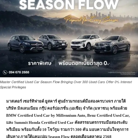
Master Certified Used Car Season Flow Bringing Over 300 Used Cars Offer 0% Interest
Special Privileges
มาสเตอร์ เซอร์ทิฟายด์ ยูสคาร์ ศูนย์รวมรถยนต์มือสองครบวงจร ภายใต้
บริษัท มิลเลนเนียม กรุ๊ป คอร์ปอเรชั่น (เอเชีย) จำกัด (มหาชน) พร้อมด้วย
BMW Certified Used Car by Millennium Auto, Benz Certified Used Car,
และ Summit Honda Certified Used Car คัดสรรยนตรกรรมมือสองระดับ
พรีเมียม พร้อมกันทั้ง 10 โชว์รูม รวมกว่า 300 คัน มอบความมั่นใจทุกการ
เดินทาง ภายใต้แคมเปญ Season Flow ตลอดเดือนตุลาคม 2568