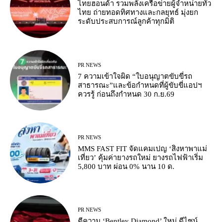
ไทยฮอนด้า รวมพลังเครือข่ายผู้จำหน่ายทั่ว
ไทย ถ่ายทอดทิศทางและกลยุทธ์ มุ่งยก
ระดับประสบการณ์ลูกค้าทุกมิติ
PR NEWS
7 ความเข้าใจผิด “ใบอนุญาตขับขี่รถ
สาธารณะ”และข้อกำหนดที่ผู้ขับขี่แอปฯ
ควรรู้ ก่อนถึงกำหนด 30 ก.ย.69
PR NEWS
MMS FAST FIT จัดแคมเปญ ‘สิงหาพาแม่
เที่ยว’ คุ้มค่ายางรถใหม่ ยางรถไฟฟ้าเริ่ม
5,800 บาท ผ่อน 0% นาน 10 ด.
PR NEWS
ตีความ ‘Bentley Diamond’ ใหม่ ดีไซน์