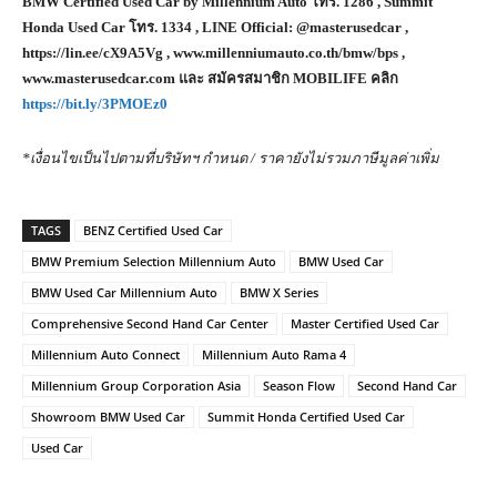
BMW Certified Used Car by Millennium Auto โทร. 1286 , Summit
Honda Used Car โทร. 1334 , LINE Official: @masterusedcar ,
https://lin.ee/cX9A5Vg , www.millenniumauto.co.th/bmw/bps ,
www.masterusedcar.com และ สมัครสมาชิก MOBILIFE คลิก
https://bit.ly/3PMOEz0
*เงื่อนไขเป็นไปตามที่บริษัทฯ กำหนด / ราคายังไม่รวมภาษีมูลค่าเพิ่ม
TAGS
BENZ Certified Used Car
BMW Premium Selection Millennium Auto
BMW Used Car
BMW Used Car Millennium Auto
BMW X Series
Comprehensive Second Hand Car Center
Master Certified Used Car
Millennium Auto Connect
Millennium Auto Rama 4
Millennium Group Corporation Asia
Season Flow
Second Hand Car
Showroom BMW Used Car
Summit Honda Certified Used Car
Used Car