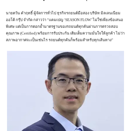
นายตวัน คำฤทธิ์ ผู้จัดการทั่วไป ธุรกิจรถยนต์มือสอง บริษัท มิลเลนเนียม
ออโต้ กรุ๊ป จำกัด กล่าวว่า “แคมเปญ ‘SEASON FLOW’ ไม่ใช่เพียงข้อเสนอ
พิเศษ แต่เป็นการตอกย้ำมาตรฐานของรถยนต์ทุกคันผ่านการตรวจสอบ
คุณภาพ (Certified) พร้อมการรับประกัน เติมเต็มความมั่นใจให้ลูกค้า ไม่ว่า
สภาพอากาศจะเป็นเช่นไร รถยนต์ทุกคันก็พร้อมสำหรับทุกเส้นทาง”