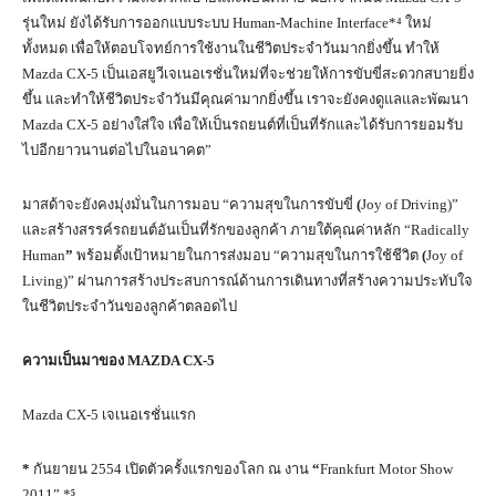
รุ่นใหม่ ยังได้รับการออกแบบระบบ
Human-Machine Interface*⁴
ใหม่
ทั้งหมด เพื่อให้ตอบโจทย์การใช้งานในชีวิตประจำวันมากยิ่งขึ้น ทำให้
Mazda CX-5
เป็นเอสยูวีเจเนอเรชั่นใหม่ที่จะช่วยให้การขับขี่สะดวกสบายยิ่ง
ขึ้น และทำให้ชีวิตประจำวันมีคุณค่ามากยิ่งขึ้น เราจะยังคงดูแลและพัฒนา
Mazda CX-5
อย่างใส่ใจ เพื่อให้เป็นรถยนต์ที่เป็นที่รักและได้รับการยอมรับ
ไปอีกยาวนานต่อไปในอนาคต”
มาสด้าจะยังคงมุ่งมั่นในการมอบ “ความสุขในการขับขี่
(
Joy of Driving)”
และสร้างสรรค์รถยนต์อันเป็นที่รักของลูกค้า ภายใต้คุณค่าหลัก “Radically
Human
”
พร้อมตั้งเป้าหมายในการส่งมอบ “ความสุขในการใช้ชีวิต
(
Joy of
Living)” ผ่านการสร้างประสบการณ์ด้านการเดินทางที่สร้างความประทับใจ
ในชีวิตประจำวันของลูกค้าตลอดไป
ความเป็นมาของ
MAZDA CX-5
Mazda CX-5
เจเนอเรชั่นแรก
*
กันยายน
2554
เปิดตัวครั้งแรกของโลก ณ งาน
“
Frankfurt Motor Show
2011” *
⁵