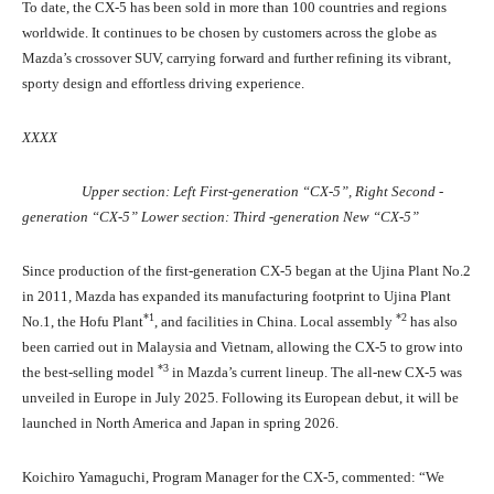
To date, the CX-5 has been sold in more than 100 countries and regions
worldwide. It continues to be chosen by customers across the globe as
Mazda’s crossover SUV, carrying forward and further refining its vibrant,
sporty design and effortless driving experience.
XXXX
Upper section: Left First-generation “CX-5”, Right Second -
generation “CX-5” Lower section: Third -generation New “CX-5”
Since production of the first-generation CX-5 began at the Ujina Plant No.2
in 2011, Mazda has expanded its manufacturing footprint to Ujina Plant
*1
*2
No.1, the Hofu Plant
, and facilities in China. Local assembly
has also
been carried out in Malaysia and Vietnam, allowing the CX-5 to grow into
*3
the best-selling model
in Mazda’s current lineup. The all-new CX-5 was
unveiled in Europe in July 2025. Following its European debut, it will be
launched in North America and Japan in spring 2026.
Koichiro Yamaguchi, Program Manager for the CX-5, commented: “We