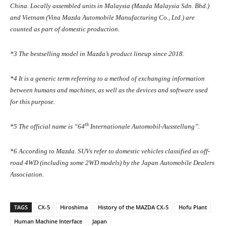
China. Locally assembled units in Malaysia (Mazda Malaysia Sdn. Bhd.)
and Vietnam (Vina Mazda Automobile Manufacturing Co., Ltd.) are
counted as part of domestic production.
*3 The bestselling model in Mazda’s product lineup since 2018.
*4 It is a generic term referring to a method of exchanging information
between humans and machines, as well as the devices and software used
for this purpose.
th
*5 The official name is “64
Internationale Automobil-Ausstellung”.
*6 According to Mazda. SUVs refer to domestic vehicles classified as off-
road 4WD (including some 2WD models) by the Japan Automobile Dealers
Association.
TAGS
CX-5
Hiroshima
History of the MAZDA CX-5
Hofu Plant
Human Machine Interface
Japan