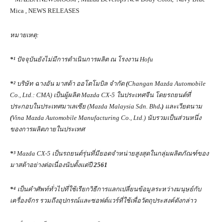
Mica , NEWS RELEASES
หมายเหตุ:
*¹
ปัจจุบันยังไม่มีการดำเนินการผลิต ณ โรงงาน
Hofu
*²
บริษัท ฉางอัน มาสด้า ออโตโมบิล จำกัด
(
Changan Mazda Automobile
Co., Ltd.: CMA)
เป็นผู้ผลิต
Mazda CX-5
ในประเทศจีน โดยรถยนต์ที่
ประกอบในประเทศมาเลเซีย (
Mazda Malaysia Sdn. Bhd
.)
และเวียดนาม
(
Vina Mazda Automobile Manufacturing Co., Ltd.)
นับรวมเป็นส่วนหนึ่ง
ของการผลิตภายในประเทศ
*³
Mazda CX-5
เป็นรถยนต์รุ่นที่มียอดจำหน่ายสูงสุดในกลุ่มผลิตภัณฑ์ของ
มาสด้าอย่างต่อเนื่องนับตั้งแต่ปี
2561
*
⁴
เป็นคำศัพท์ทั่วไปที่ใช้เรียกวิธีการแลกเปลี่ยนข้อมูลระหว่างมนุษย์กับ
เครื่องจักร รวมถึงอุปกรณ์และซอฟต์แวร์ที่ใช้เพื่อวัตถุประสงค์ดังกล่าว