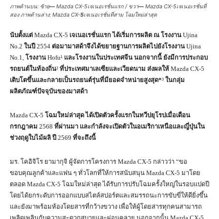
ภาพด้านบน: ซ้าย
—
Mazda CX-5เจเนอเรชั่นแรก / ขวา
—
Mazda CX-5เจเนอเรชั่นที่
สอง ภาพด้านล่าง: Mazda CX-
5
เจเนอเรชั่นที่สาม โฉมใหม่ล่าสุด
นับตั้งแต่
Mazda CX-5
เจเนอเรชั่นแรก ได้เริ่มการผลิต ณ โรงงาน
Ujina
No.2
ในปี
2554
ต่อมามาสด้าจึงได้ขยายฐานการผลิตไปยังโรงงาน
Ujina
No.1,
โรงงาน
Hofu¹
และโรงงานในประเทศจีน นอกจากนี้ ยังมีการประกอบ
รถยนต์ในท้องถิ่น
²
ที่ประเทศมาเลเซียและเวียดนาม ส่งผลให้
Mazda CX-5
เติบโตขึ้นและกลายเป็นรถยนต์รุ่นที่มียอดจำหน่ายสูงสุด*
³
ในกลุ่ม
ผลิตภัณฑ์ปัจจุบันของมาสด้า
Mazda CX-5
โฉมใหม่ล่าสุด ได้เปิดตัวครั้งแรกในทวีปยุโรปเมื่อเดือน
กรกฎาคม
2568
ที่ผ่านมา และกำลังจะเปิดตัวในอเมริกาเหนือและญี่ปุ่นใน
ช่วงฤดูใบไม้ผลิ ปี
2569
ที่จะถึงนี้
มร. โคอิจิโร ยามากุจิ ผู้จัดการโครงการ
Mazda CX-5
กล่าวว่า “ขอ
ขอบคุณลูกค้าและแฟน ๆ ทั่วโลกที่ให้การสนับสนุน
Mazda CX-5
มาโดย
ตลอด
Mazda CX-5
โฉมใหม่ล่าสุด ได้รับการปรับโฉมครั้งใหญ่ในรอบแปดปี
โดยได้ยกระดับการออกแบบสไตล์สปอร์ตและสมรรถนะการขับขี่ให้ดียิ่งขึ้น
และยังมาพร้อมห้องโดยสารที่กว้างขวาง เพื่อให้ผู้โดยสารทุกคนสามารถ
เพลิดเพลินกับความสะดวกสบายและผ่อนคลาย นอกจากนั้น
Mazda CX-5