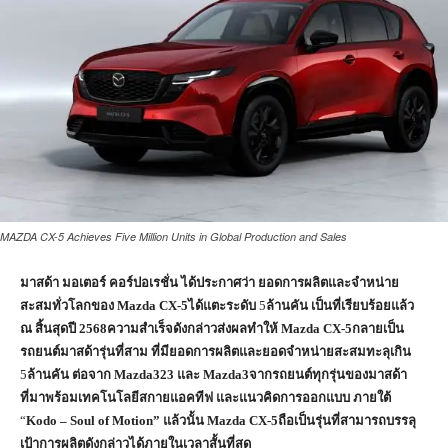
MAZDA CX-5 Achieves Five Million Units in Global Production and Sales
มาสด้า มอเตอร์ คอร์ปอเรชั่น ได้ประกาศว่า ยอดการผลิตและจำหน่าย
สะสมทั่วโลกของ Mazda CX-5ได้แตะระดับ
5
ล้านคัน เป็นที่เรียบร้อยแล้ว
ณ สิ้นสุดปี 2568ความสำเร็จดังกล่าวส่งผลทำให้ Mazda CX-5กลายเป็น
รถยนต์มาสด้ารุ่นที่สาม ที่มียอดการผลิตและยอดจำหน่ายสะสมทะลุเกิน
5
ล้านคัน ต่อจาก Mazda323
และ Mazda3จากรถยนต์ทุกรุ่นของมาสด้า
ที่มาพร้อมเทคโนโลยีสกายแอคทีฟ และแนวคิดการออกแบบ ภายใต้
“
Kodo – Soul of Motion”
แล้วนั้น Mazda CX-5ถือเป็นรุ่นที่สามารถบรรลุ
เป้าการผลิตดังกล่าวได้ภายในเวลาสั้นที่สุด