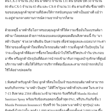
คัน CX-3 จำนวน 282 คัน มาสด้า3 จำนวน 131 คัน ปิกอัพ บีที-50 จำนวน
80 คัน CX-5 จำนวน 65 คัน และ CX-8 จำนวน 51 คัน ตามลำดับ ซึ่งมาสด้า
ขอขอบคุณลูกค้าทุกท่านที่ยังคงให้การสนับสนุนมาสด้าเป็นอย่างดี แม้ว่า
จะอยู่ท่ามกลางสถานการณ์ความยากลำบากก็ตาม
ด้วยเหตุนี้ มาสด้าถือโอกาสขอบคุณลูกค้าที่ให้ความเชื่อมั่นในแบรนด์มา
สด้ามาโดยตลอด ด้วยการส่งมอบแคมเปญตลอดเดือนสิงหาคมนี้ กับ “มา
สด้า ปันสุข” ช่วงเวลาเติมฝัน ปันความสุข เพื่อช่วยดูแลและแบ่งเบาภาระค่า
ใช้จ่ายของทั้งลูกค้าใหม่ที่สนใจรถยนต์มาสด้า รวมทั้งลูกค้าในปัจจุบัน ไม่
ว่าจะเป็นลูกค้าที่ต้องการซื้อรถใหม่เพื่อนำไปใช้ในชีวิตประจำวัน ประกอบ
อาชีพ หรือลูกค้าปัจจุบันที่ต้องการนำรถเข้ามารับการดูแลบำรุงรักษาที่ศูนย์
บริการมาสด้า เพื่อให้ได้รับการบริการที่ต่อเนื่องและสามารถนำรถกลับไป
ใช้ได้อย่างปลอดภัย
1.พิเศษสำหรับลูกค้าใหม่ ลูกค้าที่สนใจเป็นเจ้าของรถยนต์มาสด้าสามารถ
พบกับกิจกรรม “มาสด้า ปันสุข” ได้ที่โชว์รูมมาสด้าทั่วประเทศ ในระหว่าง
7-15 สิงหาคม 2564 เพียงแวะเข้ามาชมรถ รับฟรีทันที Mazda Alcohol
Sanitizer Spray พร้อมรับข้อเสนอดอกเบี้ยต่ำสุด 0%1, ฟรีประกันภัยชั้น 1
Mazda Premium Insurance1 ขับฟรี 90 วัน (เฉพาะมาสด้า2 ทุกรุ่น)2 และ
พิเศษยิ่งไปกว่านั้น ลูกค้า 1,000 ท่านแรกที่จองซื้อรถตั้งแต่ 3,000 บาท ขึ้น