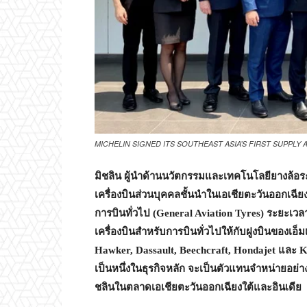
MICHELIN SIGNED ITS SOUTHEAST ASIA’S FIRST SUPPL
มิชลิน ผู้นำด้านนวัตกรรมและเทคโนโลยียางล้อระดั
เครื่องบินส่วนบุคคลชั้นนำในเอเชียตะวันออกเฉีย
การบินทั่วไป (
General Aviation Tyres)
ระยะเวล
เครื่องบินสำหรับการบินทั่วไปให้กับฝูงบินของเอ็มเ
Hawker, Dassault, Beechcraft, Hondajet
และ
K
เป็นหนึ่งในธุรกิจหลัก จะเป็นตัวแทนจำหน่ายอย่า
ชลินในตลาดเอเชียตะวันออกเฉียงใต้และอินเดีย