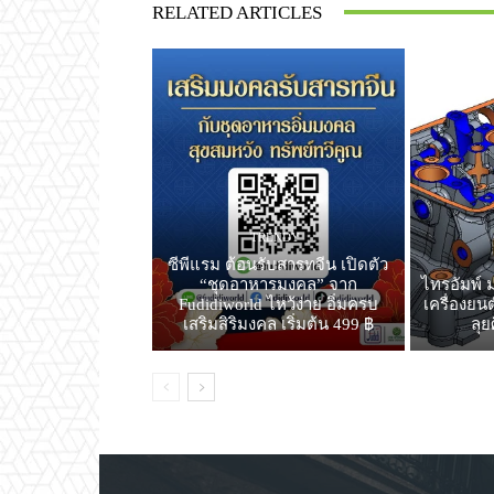
RELATED ARTICLES
TRENDY
ซีพีแรม ต้อนรับสารทจีน เปิดตัว
“ชุดอาหารมงคล” จาก
ไทรอัมพ์ ม
Fudidiworld ไหว้ง่าย อิ่มครบ
เครื่องยน
เสริมสิริมงคล เริ่มต้น 499 ฿
ลุย