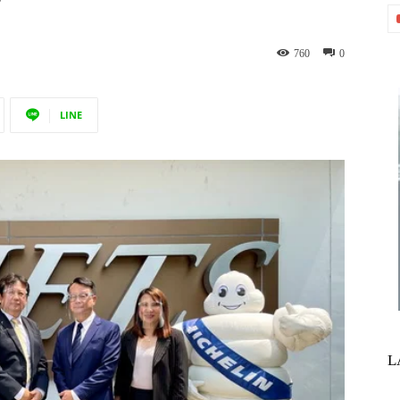
’
760
0
LINE
L