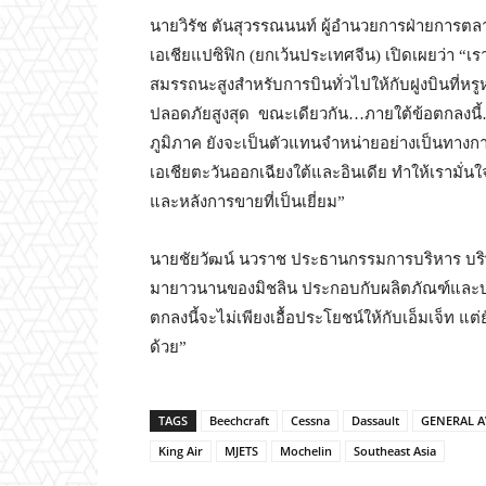
นายวิรัช ตันสุวรรณนนท์ ผู้อำนวยการฝ่ายการตลา
เอเชียแปซิฟิก (ยกเว้นประเทศจีน) เปิดเผยว่า “เรารู้ส
สมรรถนะสูงสำหรับการบินทั่วไปให้กับฝูงบินที่หร
ปลอดภัยสูงสุด ขณะเดียวกัน…ภายใต้ข้อตกลงนี้…เ
ภูมิภาค ยังจะเป็นตัวแทนจำหน่ายอย่างเป็นทางกา
เอเชียตะวันออกเฉียงใต้และอินเดีย ทำให้เรามั่นใ
และหลังการขายที่เป็นเยี่ยม”
นายชัยวัฒน์ นวราช ประธานกรรมการบริหาร บริษัท เ
มายาวนานของมิชลิน ประกอบกับผลิตภัณฑ์และบริ
ตกลงนี้จะไม่เพียงเอื้อประโยชน์ให้กับเอ็มเจ็ท แต่
ด้วย”
TAGS
Beechcraft
Cessna
Dassault
GENERAL A
King Air
MJETS
Mochelin
Southeast Asia