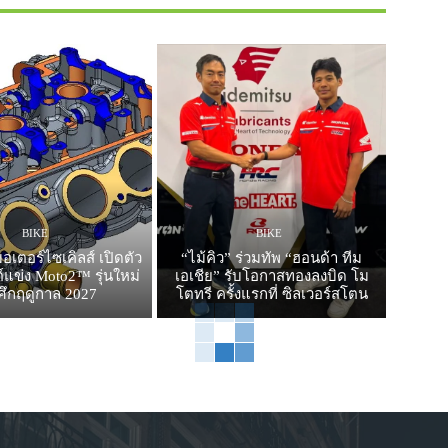
BIKE
BIKE
อเตอร์ไซเคิลส์ เปิดตัว
“ไม้คิว” ร่วมทัพ “ฮอนด้า ทีม
ต์แข่ง Moto2™ รุ่นใหม่
เอเชีย” รับโอกาสทองลงบิด โม
ศึกฤดูกาล 2027
โตทรี ครั้งแรกที่ ซิลเวอร์สโตน