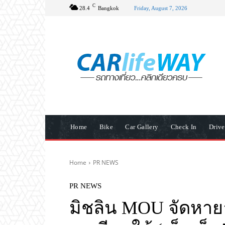
C
28.4
Bangkok
Friday, August 7, 2026
Home
Bike
Car Gallery
Check In
Driv
Home
PR NEWS
PR NEWS
มิชลิน MOU จัดหายา