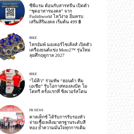
ซีพีแรม ต้อนรับสารทจีน เปิดตัว
“ชุดอาหารมงคล” จาก
Fudidiworld ไหว้ง่าย อิ่มครบ
เสริมสิริมงคล เริ่มต้น 499 ฿
BIKE
ไทรอัมพ์ มอเตอร์ไซเคิลส์ เปิดตัว
เครื่องยนต์แข่ง Moto2™ รุ่นใหม่
ลุยศึกฤดูกาล 2027
BIKE
“ไม้คิว” ร่วมทัพ “ฮอนด้า ทีม
เอเชีย” รับโอกาสทองลงบิด โม
โตทรี ครั้งแรกที่ ซิลเวอร์สโตน
PR NEWS
คาลเท็กซ์ ได้รับการรับรองหัว
จ่ายเชื้อเพลิงมาตรฐานระดับสี
ทอง ย้ำความมั่นใจทุกการเติม