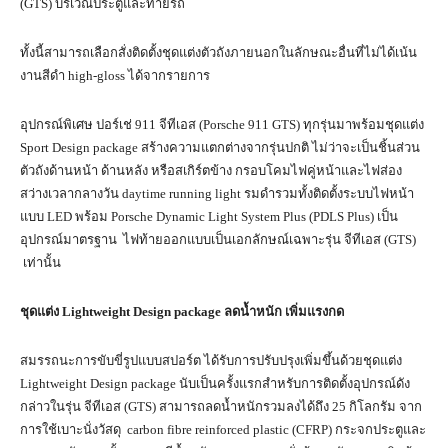
(GTS) บริเวณประตูและท้ายรถ
ทั้งนี้สามารถเลือกสั่งติดตั้งชุดแต่งตัวถังภายนอกในลักษณะอื่นที่ไม่ได้เน้น
งานสีดำ high-gloss ได้จากรายการ
อุปกรณ์พิเศษ ปอร์เช่ 911 จีทีเอส (Porsche 911 GTS) ทุกรุ่นมาพร้อมชุดแต่ง
Sport Design package สร้างความแตกต่างจากรุ่นปกติ ไม่ว่าจะเป็นชิ้นส่วน
ตัวถังด้านหน้า ด้านหลัง หรือสเกิร์ตข้าง กรอบโคมไฟคู่หน้าและไฟส่อง
สว่างเวลากลางวัน daytime running light รมดำรวมทั้งติดตั้งระบบไฟหน้า
แบบ LED พร้อม Porsche Dynamic Light System Plus (PDLS Plus) เป็น
อุปกรณ์มาตรฐาน ไฟท้ายออกแบบเป็นเอกลักษณ์เฉพาะรุ่น จีทีเอส (GTS)
เท่านั้น
ชุดแต่ง
Lightweight Design package
ลดน้ำหนัก เพิ่มแรงกด
สมรรถนะการขับขี่รูปแบบสปอร์ต ได้รับการปรับปรุงเพิ่มขึ้นด้วยชุดแต่ง
Lightweight Design package นับเป็นครั้งแรกสำหรับการติดตั้งอุปกรณ์ดัง
กล่าวในรุ่น จีทีเอส (GTS) สามารถลดน้ำหนักรวมลงได้ถึง 25 กิโลกรัม จาก
การใช้เบาะนั่งวัสดุ carbon fibre reinforced plastic (CFRP) กระจกประตูและ