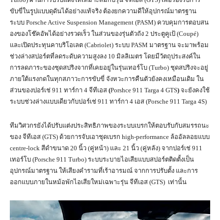
ขับขี่ในรูปแบบดุดันได้อย่างแท้จริง ต้องยกความดีให้อุปกรณ์มาตรฐาน
ระบบ Porsche Active Suspension Management (PASM) ควบคุมการตอบสน
องของโช๊คอัพได้อย่างรวดเร็ว ในส่วนของรุ่นตัวถัง 2 ประตูคูเป้ (Coupé)
และเปิดประทุนคาบริโอเลต (Cabriolet) ระบบ PASM มาตรฐาน จะมาพร้อม
ช่วงล่างสปอร์ตที่ลดระดับความสูงลง 10 มิลลิเมตร โดยมีวัตถุประสงค์ใน
การลดภาระของชุดสปริงจากที่เคยอยู่ในรุ่นเทอร์โบ (Turbo) ชุดสปริงจะอยู่
ภายใต้แรงกดในทุกสภาวะการขับขี่ จังหวะการคืนตัวยังคงเหมือนเดิม ใน
ส่วนของปอร์เช่ 911 ทาร์กา 4 จีทีเอส
(
Porshce 911 Targa 4 GTS
)
จะยังคงใช้
ระบบช่วงล่างแบบเดียวกับปอร์เช่ 911 ทาร์กา 4 เอส (Porsche 911 Targa 4S)
ทีมวิศวกรยังได้ปรับแต่งประสิทธิภาพของระบบเบรกให้ตอบรับกับสมรรถนะ
ของ จีทีเอส (GTS) ด้วยการจับเอาชุดเบรก high-performance ล้ออัลลอยแบบ
centre-lock สีดำขนาด 20 นิ้ว (คู่หน้า) และ 21 นิ้ว (คู่หลัง) จากปอร์เช่ 911
เทอร์โบ (Porsche 911 Turbo) ระบบระบายไอเสียแบบสปอร์ตติดตั้งเป็น
อุปกรณ์มาตรฐาน ให้เสียงคำรามที่เร้าอารมณ์ จากการปรับตั้ง และการ
ออกแบบภายในหม้อพักไอเสียใหม่เฉพาะรุ่น จีทีเอส (GTS) เท่านั้น