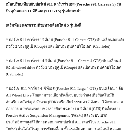
เมื่อเปรียบเทียบกับปอร์เช่
911
คาร์เรร่า
เอส (
Porsche 991
Carrera
S
) รุ่น
ปัจจุบันและ
911
จีทีเอส
(
911
GTS
)
รุ่นก่อนหน้า
เสริมทัพยนตรกรรมด้วยทางเลือกใหม่ 5 รุ่นดังนี้
* ปอร์เช่ 911 คาร์เรร่า จีทีเอส (Porsche 911 Carrera GTS) ขับเคลื่อนล้อหลัง
ตัวถัง 2 ประตูคูเป้ (Coupé) และเปิดประทุนคาบริโอเลต (Cabriolet)
* ปอร์เช่ 911 คาร์เรร่า 4 จีทีเอส (Porsche 911 Carrera 4 GTS) ขับเคลื่อน 4
ล้อ all-wheel drive ตัวถัง 2 ประตูคูเป้ (Coupé) และเปิดประทุนคาบริโอเลต
(Cabriolet)
* ปอร์เช่ 911 ทาร์กา 4 จีทีเอส (Porsche 911 Targa 4 GTS) ขับเคลื่อน 4 ล้อ
All Wheel Drive โดยสามารถเลือกติดตั้งระบบส่งกำลัง เกียร์อัตโนมัติ
อัจฉริยะคลัทช์คู่ 8 จังหวะ (PDK) หรือเกียร์ธรรมดา 7 จังหวะ ได้ตามความ
ต้องการ มาพร้อมระบบช่วงล่างพิเศษเฉพาะรุ่น จีทีเอส (GTS) ติดตั้งระบบ
Porsche Active Suspension Management (PASM) และระบบเบรก
ประสิทธิภาพสูงที่ได้ถ่ายทอดมาจากปอร์เช่ 911 เทอร์โบ (Porsche 911
Turbo) มั่นใจได้ในทุกการขับเคลื่อน ทั้งแรงเสียดทานการเคลื่อนไหวและ