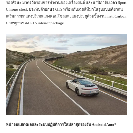
รองศีรษะ มาตรวัดรอบการทำงานของเครื่องยนต์ และนาฬิกาจับเวลา Sport
Chrono clock ประทับตัวอักษร GTS พร้อมกับเฉดสีที่มาในรูปแบบเดียวกัน
เสริมการตกแต่งบริเวณแผงคอนโซลและแผงประตูด้วยชิ้นงาน matt Carbon
มาตรฐานของ GTS interior package
หน้าจอแสดงผลและระบบปฏิบัติการใหม่ล่าสุดรองรับ
Android Auto*