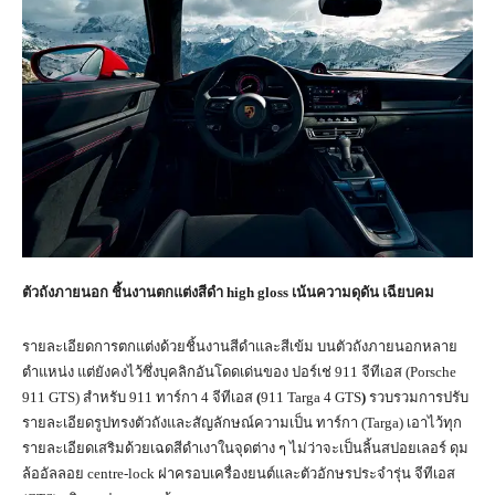
ตัวถังภายนอก
ชิ้นงานตกแต่งสีดำ
high gloss
เน้นความดุดัน เฉียบคม
รายละเอียดการตกแต่งด้วยชิ้นงานสีดำและสีเข้ม บนตัวถังภายนอกหลาย
ตำแหน่ง แต่ยังคงไว้ซึ่งบุคลิกอันโดดเด่นของ ปอร์เช่ 911 จีทีเอส (Porsche
911 GTS) สำหรับ 911 ทาร์กา 4 จีทีเอส
(
911 Targa 4 GTS
)
รวบรวมการปรับ
รายละเอียดรูปทรงตัวถังและสัญลักษณ์ความเป็น ทาร์กา (Targa) เอาไว้ทุก
รายละเอียดเสริมด้วยเฉดสีดำเงาในจุดต่าง ๆ ไม่ว่าจะเป็นลิ้นสปอยเลอร์ ดุม
ล้ออัลลอย centre-lock ฝาครอบเครื่องยนต์และตัวอักษรประจำรุ่น จีทีเอส