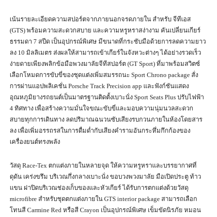
เน้นรายละเอียดความสปอร์ตจากภายนอกจรดภายใน สำหรับ จีทีเอส
(GTS) พร้อมความสะดวกสบาย และความหรูหราสง่างาม คันเปลี่ยนเกียร์
ธรรมดา 7 สปีด เป็นอุปกรณ์พิเศษ มีขนาดที่กระชับมือด้วยการลดความยาว
ลง 10 มิลลิเมตร ส่งผลให้สามารถเข้าเกียร์ในจังหวะต่างๆ ได้อย่างรวดเร็ว
ง่ายดายเพียงพลิกข้อมือพวงมาลัยจีทีสปอร์ต (GT Sport) ที่มาพร้อมสวิตซ์
เลือกโหมดการขับขี่ของชุดแต่งเพิ่มสมรรถนะ Sport Chrono package สั่ง
การผ่านแอปพลิเคชั่น Porsche Track Precision app และฟังก์ชันแสดง
อุณหภูมิยางรถยนต์เป็นมาตรฐานติดตั้งเบาะนั่ง Sport Seats Plus ปรับไฟฟ้า
4 ทิศทาง เพื่อสร้างความมั่นใจขณะขับขี่และมอบความนุ่มนวลสะดวก
สบายทุกการเดินทาง ลดปริมาณฉนวนซับเสียงรบกวนภายในห้องโดยสาร
ลง เพื่อเพิ่มอรรถรสในการดื่มด่ำกับเสียงคำรามอันกระหึ่มกึกก้องของ
เครื่องยนต์ทรงพลัง
วัสดุ Race-Tex ตกแต่งภายในหลายจุด ให้ความหรูหราและบรรยากาศที่
ดุดัน เคร่งขรึม บริเวณกึ่งกลางเบาะนั่ง ขอบวงพวงมาลัย มือเปิดประตู ท้าว
แขน ฝาปิดบริเวณช่องเก็บของและหัวเกียร์ ได้รับการตกแต่งด้วยวัสดุ
microfibre สำหรับชุดตกแต่งภายใน GTS interior package สามารถเลือก
โทนสี Carmine Red หรือสี Crayon เป็นอุปกรณ์พิเศษ เข็มขัดนิรภัย หมอน