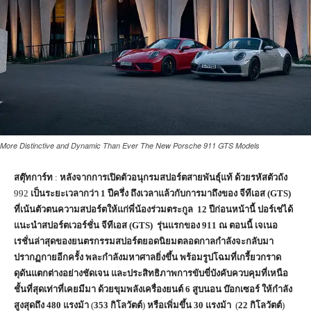
More Distinctive and Dynamic Than Ever The New Porsche 911 GTS Models
สตุ๊ทการ์ท
:
หลังจากการเปิดตัวอนุกรมสปอร์ตสายพันธุ์แท้
ด้วยรหัสตัวถัง
992
เป็นระยะเวลากว่า 1 ปีครึ่ง ถึงเวลาแล้วกับการมาถึงของ
จีทีเอส
(
GTS
)
ที่เน้นตัวตนความสปอร์ตให้แก่พี่น้องร่วมตระกูล 12 ปีก่อนหน้านี้ ปอร์เช่ได้
แนะนำสปอร์ตเวอร์ชั่น
จีทีเอส
(
GTS
)
รุ่นแรกของ
911
ณ ตอนนี้ เจเนอ
เรชั่นล่าสุดของยนตรกรรมสปอร์ตยอดนิยมตลอดกาลกำลังจะกลับมา
ปรากฏกายอีกครั้ง พละกำลังมหาศาลยิ่งขึ้น พร้อมรูปโฉมที่เกรี้ยวกราด
ดุดันแตกต่างอย่างชัดเจน และประสิทธิภาพการขับขี่บังคับควบคุมที่เหนือ
ชั้นที่สุดเท่าที่เคยมีมา ด้วยขุมพลังเครื่องยนต์ 6 สูบนอน บ๊อกเซอร์ ให้กำลัง
สูงสุดถึง
480
แรงม้า
(
353
กิโลวัตต์
)
หรือเพิ่มขึ้น
30
แรงม้า
(
22
กิโลวัตต์
)