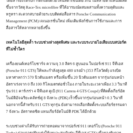
โดยสารยังได้รับการตกแต่งด้วยโทนสีดำเช่นเดียวกัน ในหลายตำแหน่งผลิต
ขึ้นจากวัสดุ Race-Tex microfibre ที่ให้อารมณ์ผสมผสานทั้งความดุดันและ
หรูหรา สะดวกสบายด้วยระบบติดต่อสื่อสาร Porsche Communication
Management (PCM) เจเนอเรชั่นใหม่ เพิ่มเติมฟังก์ชันการใช้งานและการ
สื่อสารให้หลากหลายยิ่งขึ้น
เทคโนโลยีสุดล้ำ
ระบบช่วงล่างสุดพิเศษ และระบบระบายไอเสียแบบสปอร์ต
ที่ไม่ซ้ำใคร
เครื่องยนต์เทอร์โบชาร์จ ความจุ 3.0 ลิตร 6 สูบนอน ในปอร์เช่ 911 จีทีเอส
(Porsche 911 GTS) ให้พละกำลังสูงสุด 480
แรงม้า (353
กิโลวัตต์) แรงบิด
มหาศาลกว่า 570 นิวตันเมตร หรือเพิ่มขึ้น 20 นิวตันเมตร จากรุ่นก่อนหน้า
อัตราเร่งจาก 0 ถึง 100 กิโลเมตรต่อชั่วโมง ภายในระยะเวลาเพียง 3.3 วินาที
รุ่น 911 คาร์เรร่า 4 จีทีเอส คูเป้ (911 Carrera 4 GTS Coupé) ที่ติดตั้งเกียร์อัต
โนมัติอัจฉริยะคลัทช์คู่ 8 จังหวะ (PDK) เร็วขึ้นจากรุ่นก่อนหน้า 0.3 วินาที
นอกจากนี้สำหรับ 911 GTS ทุกรุ่น ยังสามารถเลือกติดตั้งระบบเกียร์ธรรมดา
7 จังหวะ อัตราทดชิด แทนเกียร์อัตโนมัติ PDK ได้อีกด้วย
ระบบช่วงล่างได้รับการถ่ายทอดมาจากปอร์เช่ 911 เทอร์โบ (Porsche 911
Turbo) ผ่านการปรับแต่งให้เหมาะสมกับรุ่น จีทีเอส (GTS) เพื่อรองรับการ