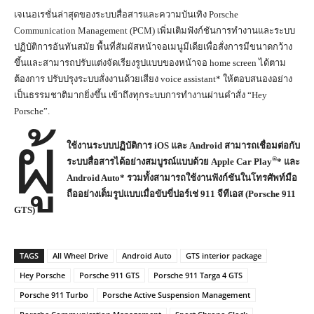
เจเนอเรชั่นล่าสุดของระบบสื่อสารและความบันเทิง Porsche
Communication Management (PCM) เพิ่มเติมฟังก์ชันการทำงานและระบบ
ปฏิบัติการอันทันสมัย พื้นที่สัมผัสหน้าจอเมนูมีเดียเพื่อสั่งการมีขนาดกว้าง
ขึ้นและสามารถปรับแต่งจัดเรียงรูปแบบของหน้าจอ home screen ได้ตาม
ต้องการ ปรับปรุงระบบสั่งงานด้วยเสียง voice assistant* ให้ตอบสนองอย่าง
เป็นธรรมชาติมากยิ่งขึ้น เข้าถึงทุกระบบการทำงานผ่านคำสั่ง “Hey
Porsche”.
ผู้
ใช้งานระบบปฏิบัติการ
iOS
และ
Android
สามารถเชื่อมต่อกับ
®
ระบบสื่อสารได้อย่างสมบูรณ์แบบด้วย
Apple Car Play
*
และ
Android Auto*
รวมทั้งสามารถใช้งานฟังก์ชันในโทรศัพท์มือ
ถืออย่างเต็มรูปแบบเมื่อขับขี่ปอร์เช่
911
จีทีเอส (
Porsche 911
GTS)
TAGS
All Wheel Drive
Android Auto
GTS interior package
Hey Porsche
Porsche 911 GTS
Porsche 911 Targa 4 GTS
Porsche 911 Turbo
Porsche Active Suspension Management