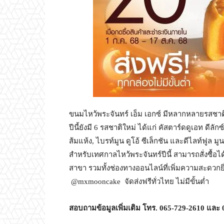
ขนมไหว้พระจันทร์ เอ็ม เอกซ์ มีหลากหลายรสชาติ
ปีนี้ยังมี 6 รสชาติใหม่ ได้แก่ คัสตาร์ดดูเอท ดีลัก
ส้มแห้ง, ไบรท์มูน ดูโอ้ ซีเล็กชัน และดีไลท์ฟูล
สำหรับเทศกาลไหว้พระจันทร์ปีนี้ สามารถสั่งซื้อ
สาขา รวมทั้งช่องทางออนไลน์ที่เพิ่มความสะดวกยิ่
@mxmooncake จัดส่งฟรีทั่วไทย ไม่มีขั้นต่ำ
สอบถามข้อมูลเพิ่มเติม โทร
.
065-729-2610
และ