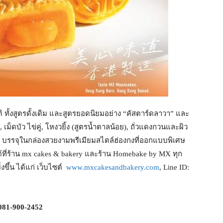
 ทั้งสูตรดั้งเดิม และสูตรยอดนิยมอย่าง “คัสตาร์ดลาวา” และ
ซ์, เม็ดบัว ไข่คู่, โหงวยิ้ง (สูตรน้ำตาลน้อย), ถั่วแดงกวนและผิว
 มูน บรรจุในกล่องสวยงามพรีเมียมสไตล์ฮ่องกงที่ออกแบบพิเศษ
ได้ที่ร้าน mx cakes & bakery และร้าน Homebake by MX ทุก
งขึ้น ได้แก่ เว็บไซต์
www.mxcakesandbakery.com
, Line ID:
081-900-2452