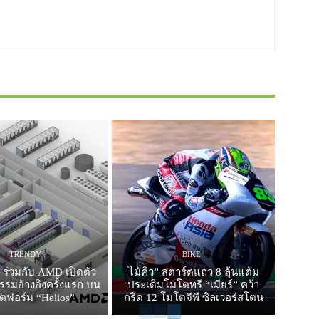
TRENDY
BIKE
 ร่วมกับ AMD เปิดตัว
ไม้คิว” สตาร์ตแถว 8 ลุ้นแต้ม
รมอ้างอิงครั้งแรก บน
ประเดิมโมโตทรี “เมียร์” คว้า
ตฟอร์ม “Helios”
กริด 12 โมโตจีพี ซิลเวอร์สโตน