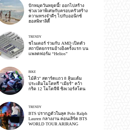
ปักหมุดวันหยุดนี้! ออกไปสร้าง
ช่วงเวลาพิเศษกับครอบครัวสร้าง
ความทรงจำดีๆ ไปกับออนิกซ์
ฮอสพิทาลิตี้
TRENDY
ชไนเดอร์ ร่วมกับ AMD เปิดตัว
สถาปัตยกรรมอ้างอิงครั้งแรก บน
แพลตฟอร์ม “Helios”
BIKE
ไม้คิว” สตาร์ตแถว 8 ลุ้นแต้ม
ประเดิมโมโตทรี “เมียร์” คว้า
กริด 12 โมโตจีพี ซิลเวอร์สโตน
TRENDY
BTS ปรากฏตัวในลุค Polo Ralph
Lauren กลางงาน คอนเสิร์ต BTS
WORLD TOUR ARIRANG