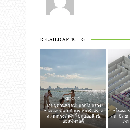
RELATED ARTICLES
CHECK IN
ปักหมุดวันหยุดนี้! ออกไปสร้าง
ช่วงเวลาพิเศษกับครอบครัวสร้าง
ชไนเดอร์
ความทรงจำดีๆ ไปกับออนิกซ์
สถาปัตยกร
ฮอสพิทาลิตี้
แพล