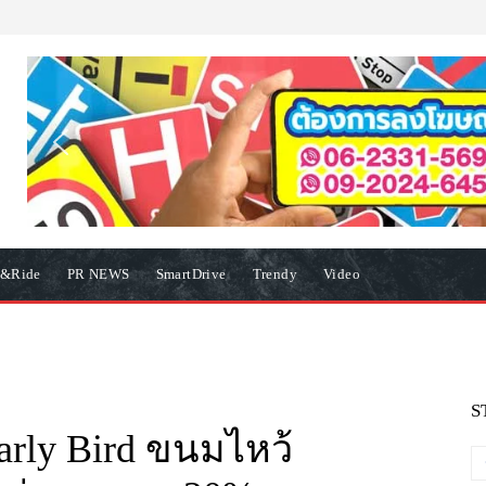
e&Ride
PR NEWS
SmartDrive
Trendy
Video
S
y Bird ขนมไหว้