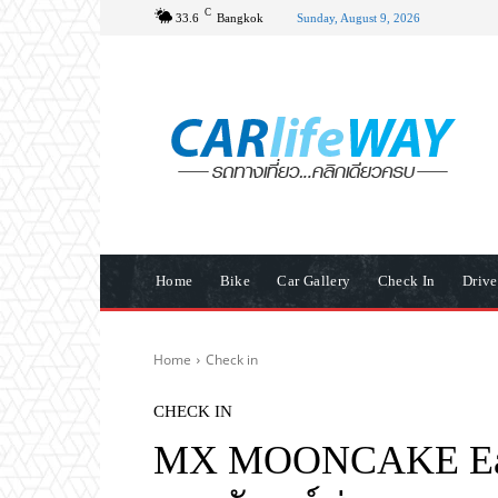
C
33.6
Bangkok
Sunday, August 9, 2026
Home
Bike
Car Gallery
Check In
Driv
Home
Check in
CHECK IN
MX MOONCAKE Earl