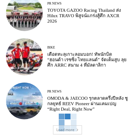
PR NEWS
TOYOTA GAZOO Racing Thailand ส่ง
Hilux TRAVO พิสูจน์แกร่งสู้ศึก AXCR
2026
BIKE
เดือดทะลุเกาะลอมบอก! ทัพนักบิด
“ฮอนด้า เรซซิ่ง ไทยแลนด์” จัดเต็มสูบ ลุย
ศึก ARRC สนาม 4 ที่มัลดาลิกา
PR NEWS
OMODA & JAECOO รุกตลาดครึ่งปีหลัง ชู
กลยุทธ์ REEV Pioneer ผ่านแคมเปญ
“Right Deal, Right Now”
Load more