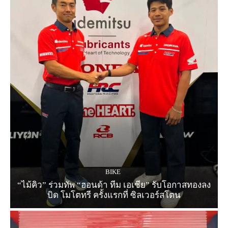
BIKE
“ไม้คิว” ร่วมทัพ “ฮอนด้า ทีม เอเชีย” รับโอกาสทองลง
บิด โมโตทรี ครั้งแรกที่ ซิลเวอร์สโตน