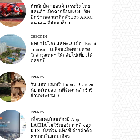
ทัพนักบิด “ฮอนด้า เรซซิ่ง ไทย
แลนด์” เปิดฉากร้อนแรง! “ชิพ-
มิกซ์” กดเวลาติดหัวแถว ARRC
สนาม 4 ที่มัลดาลิกา
CHECK IN
พัทยาไม่ได้มีแค่ทะเล เมื่อ “Event
Tourism” เปลี่ยนเมืองชายหาด
ใกล้กรุงเทพฯ ให้กลับไปเที่ยวได้
ตลอดปี
TRENDY
ริน แอท เรนทรี Tropical Garden
นิยามใหม่สถานที่จัดงานลักชัวรี
ย่านพระราม 9
TRENDY
เที่ยวแดนโสมต้องมี App
LACHA ไม่ใช้เบอร์เกาหลี จอง
KTX–บัสด่วน แท็กซี่ จ่ายค่าตั๋ว
ครบจบในแอปเดียว