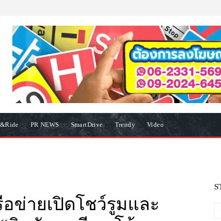
e&Ride
PR NEWS
SmartDrive
Trendy
Video
S
รือข่ายเปิดโชว์รูมและ