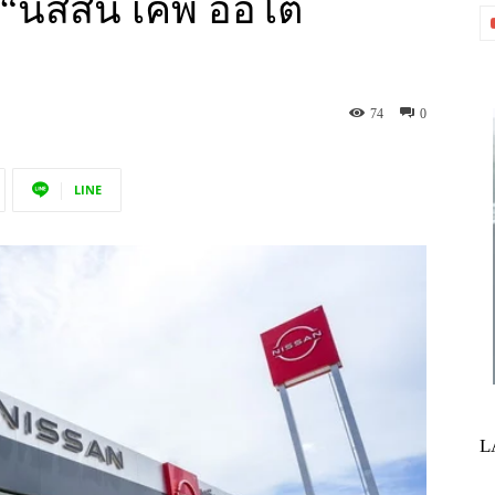
“นิสสัน เคพี ออโต้
74
0
LINE
L