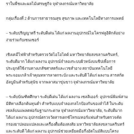
ราในพืชและผลไม้เศรษฐกิจ จุฬาลงกรณ์มหาวิทยาลัย
กลุ่มเรื่องที่ 2 ด้านการสาธารณสุข สุขภาพ และเทคโนโลยีทางการแพทย์
– ระดับปริญญาตรี ระดับดีเด่น ได้แก่ ผลงานอุปกรณ์ไมโครฟลูอิดิกส์อย่าง
ง่ายร่วมกับเซนเซอร์
เชิงเคมีไฟฟ้าสำหรับตรวจวัดไอโอไดด์ มหาวิทยาลัยสงขลานครินทร์,
ระดับดีมาก ได้แก่ ผลงาน อุปกรณ์จำลองระบบผิวหนังบนชิปเพื่อการ
ประยุกต์ใช้งานทางเภสัชศาสตร์และเวชสำอาง สถาบันเทคโนโลยี
พระจอมเกล้าเจ้าคุณทหารลาดกระบัง และระดับดี ได้แก่ ผลงาน สารสกัด
อัลบูมินสำหรับสุนัข จากพลาสมาขุ่นขาว จุฬาลงกรณ์มหาวิทยาลัย
– ระดับบัณฑิตศึกษา ระดับดีเด่น ได้แก่ ผลงาน เซลลิเออร์: อุปกรณ์พิมพ์สาม
มิติทางเลือกต้นทุนต่ำ สำหรับแบบจำลองกลไกป้องกันของลำไส้ ในระดับ
เซลล์บนแพลตฟอร์มฐานกระดาษ จุฬาลงกรณ์มหาวิทยาลัย, ระดับดีมาก
ได้แก่ ผลงาน อุปกรณ์ตรวจวัดสารเดกซ์โทรเมทอร์แฟนสำหรับตรวจคัด
กรองยาปลอมแปลงและเครื่องดื่มต้องสงสัย มหาวิทยาลัยสงขลานครินทร์
และระดับดี ได้แก่ ผลงาน อุปกรณ์ช่วยเหยียดมือกึ่งอัตโนมัติแบบโครง