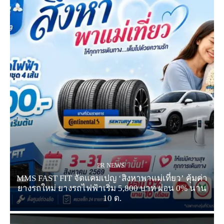
PR NEWS
MMS FAST FIT จัดแคมเปญ ‘สิงหาพาแม่เที่ยว’ คุ้มค่า
ยางรถใหม่ ยางรถไฟฟ้าเริ่ม 5,800 บาท ผ่อน 0% นาน
10 ด.