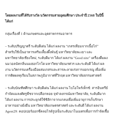
โดยผลงานที่ได้รับรางวัล นวัตกรรมสายอุดมศึกษา ประจำปี
2568
ในปีนี้
ได้แก่
กลุ่มเรื่องที่ 1 ด้านเกษตรและอุตสาหกรรมอาหาร
– ระดับปริญญาตรี ระดับดีเด่น ได้แก่ ผลงาน “เกสรเทียมจากเนื้อไก่”
สำหรับใช้เป็นอาหารเสริมเลี้ยงผึ้งพันธุ์ มหาวิทยาลัยพะเยา และ
มหาวิทยาลัยเชียงใหม่, ระดับดีมาก ได้แก่ ผลงาน “Good nite” เครื่องดื่มผง
นมวอลนัทกลิ่นนมฮอกไกโด มหาวิทยาลัยนเรศวร และระดับดี ได้แก่ ผล
งาน นวัตกรรมเครื่องมือผสมเกสรและสารละลายเร่งการงอกเรณู เพื่อเพิ่ม
การติดผลทุเรียนในสภาพภูมิอากาศที่วิกฤต มหาวิทยาลัยธรรมศาสตร์
– ระดับบัณฑิตศึกษา ระดับดีเด่น ได้แก่ ผลงาน ไบโอโพร์เท็กซ์: สารอินทรีย์
กำจัดแมลงศัตรูพืชจากเปลือกหอย จุฬาลงกรณ์มหาวิทยาลัย, ระดับดีมาก
ได้แก่ ผลงาน การประยุกต์ใช้ซิลิกาจากแกลบเพื่อเพิ่มอายุการเก็บรักษา
อาหารอย่างยั่งยืน มหาวิทยาลัยเกษตรศาสตร์ และระดับดี ได้แก่ ผลงาน
Agent29: คอปเปอร์ออกซี่คลอไรด์รูปเข็มระดับนาโนเมตรเพื่อการกำจัดเชื้อ