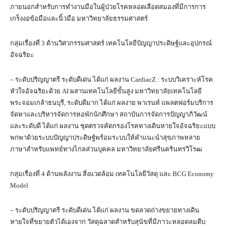
ภายนอกสำหรับการทำงานมือในผู้ป่วยโรคหลอดเลือดสมองที่มีการการ
เกร็งงอข้อมือและนิ้วมือ มหาวิทยาลัยธรรมศาสตร์
กลุ่มเรื่องที่ 3 ด้านวิศวกรรมศาสตร์ เทคโนโลยีปัญญาประดิษฐ์และอุปกรณ์
อัจฉริยะ
– ระดับปริญญาตรี ระดับดีเด่น ได้แก่ ผลงาน CardiacZ : ระบบวิเคราะห์โรค
หัวใจอัจฉริยะด้วย AI ผสานเทคโนโลยีขั้นสูง มหาวิทยาลัยเทคโนโลยี
พระจอมเกล้าธนบุรี, ระดับดีมาก ได้แก่ ผลงาย พาเรนท์ แพลตฟอร์มบริการ
จัดหาและบริหารจัดการหอพักนักศึกษา สถาบันการจัดการปัญญาภิวัฒน์
และระดับดี ได้แก่ ผลงาน ชุดตรวจคัดกรองโรคทางเดินหายใจอัจฉริยะแบบ
พกพาด้วยระบบปัญญาประดิษฐ์พร้อมระบบให้คำแนะนำสุขภาพหลาย
ภาษาสำหรับแพทย์ทางไกลส่วนบุคคล มหาวิทยาลัยศรีนครินทรวิโรฒ
กลุ่มเรื่องที่ 4 ด้านพลังงาน สิ่งแวดล้อม เทคโนโลยีวัสดุ และ BCG Economy
Model
– ระดับปริญญาตรี ระดับดีเด่น ได้แก่ ผลงาน ขดลวดถ่างขยายทางเดิน
หายใจที่ขยายตัวได้เองจาก วัสดุฉลาดสำหรับสุนัขที่มีภาวะหลอดลมตีบ