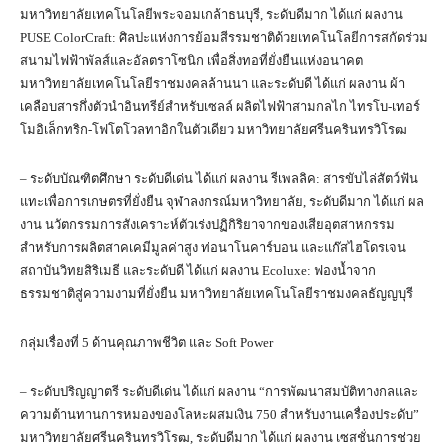
มหาวิทยาลัยเทคโนโลยีพระจอมเกล้าธนบุรี, ระดับดีมาก ได้แก่ ผลงาน
PUSE ColorCraft: ศิลปะแห่งการย้อมสีรรมชาติด้วยเทคโนโลยีการสกัดร่วม
สนามไฟฟ้าพัลส์และอัลตราโซนิก เพื่อสิ่งทอที่ยั่งยืนแห่งอนาคต
มหาวิทยาลัยเทคโนโลยีราชมงคลล้านนา และระดับดี ได้แก่ ผลงาน ผ้า
เคลือบสารกึ่งตัวนำอินทรีย์สำหรับเซลล์ ผลิตไฟฟ้าสามกลไก ไทรโบ-เทอร์
โมอิเล็กทริก-โฟโตโวลทาอิกในตัวเดียว มหาวิทยาลัยศรีนครินทรวิโรฒ
– ระดับบัณฑิตศึกษา ระดับดีเด่น ได้แก่ ผลงาน รีเพลลิค: สารขับไล่สัตว์ฟัน
แทะเพื่อการเกษตรที่ยั่งยืน จุฬาลงกรณ์มหาวิทยาลัย, ระดับดีมาก ได้แก่ ผล
งาน นวัตกรรมการสังเคราะห์ตัวเร่งปฏิกิริยาจากของเสียอุตสาหกรรม
สำหรับการผลิตสาคเคมีมูลค่าสูง ท่อนาโนคาร์บอน และแก๊สไฮโดรเจน
สถาบันวิทยสิริเมธี และระดับดี ได้แก่ ผลงาน Ecoluxe: ฟองน้ำจาก
ธรรมชาติสู่ความงามที่ยั่งยืน มหาวิทยาลัยเทคโนโลยีราชมงคลธัญญบุรี
กลุ่มเรื่องที่ 5 ด้านคุณภาพชีวิต และ Soft Power
– ระดับปริญญาตรี ระดับดีเด่น ได้แก่ ผลงาน “การพัฒนาสมบัติทางกลและ
ความต้านทานการหมองของโลหะผสมเงิน 750 สำหรับงานเครื่องประดับ”
มหาวิทยาลัยศรีนครินทรวิโรฒ, ระดับดีมาก ได้แก่ ผลงาน เซสชั่นการช่วย