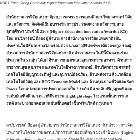
NRCT Prize Giving Ceremony Higher Education Innovation Awards 2025
สำนักงานการวิจัยแห่งชาติ(วช.) กระทรวงการอุดมศึกษา วิทยาศาสตร์ วิจัย
และนวัตกรรม จัดจัดพิธีมอบรางวัล การประกวดผลงานนวัตกรรมสาย
อุดมศึกษา ประจำปี
2568 (Higher Education Innovation Awards 2025)
โดย ดร.วิภารัตน์ ดีอ่อง ผู้อำนวยการสำนักงานการวิจัยแห่งชาติ เป็น
ประธานในพิธีมอบรางวัล พร้อมด้วย นางสาวศิรินทร์พร เดียวตระกูล รองผู้
อำนวยการสำนักงานการวิจัยแห่งชาติ กล่าวรายงาน ในปีนี้มีผลงานร่วม
ประกวดใน
5
กลุ่ม ได้แก่ ด้านการเกษตรและอุตสาหกรรมอาหาร
,
ด้านการ
สาธารณสุข สุขภาพ และเทคโนโลยีทางการแพทย์
,
ด้านวิศวกรรมศาสตร์
เทคโนโลยีปัญญาประดิษฐ์ และอุปกรณ์อัจฉริยะ
,
ด้านพลังงาน สิ่งแวดล้อม
เทคโนโลยีวัสดุ และ
BCG Economy Model
และ ด้านคุณภาพชีวิตและ
Soft
Power
โดยแบ่งกลุ่มการประกวดออกเป็น
2
ระดับ คือ ระดับปริญญาตรี และ
ระดับบัณฑิตศึกษา ณ เวทีกิจกรรม
Highlight stage
โรงแรมเซ็นทาราแก
รนด์ และบางกอกคอนเวนชันเซ็นเตอร์ เซ็นทรัลเวิลด์ กรุงเทพฯ
ดร.วิภารัตน์ ดีอ่อง ผู้อำนวยการสำนักงานการวิจัยแห่งชาติ กล่าวว่า การจัด
ประกวดในโครงการผลงานนวัตกรรมสายอุดมศึกษา ประจำปี 2568 (Higher
Education Innovation Awards 2025) จัดต่อเนื่องคู่ขนานกับการจัดงาน