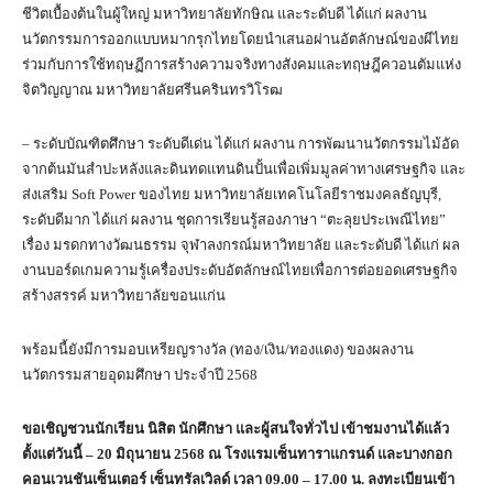
ชีวิตเบื้องต้นในผู้ใหญ่ มหาวิทยาลัยทักษิณ และระดับดี ได้แก่ ผลงาน
นวัตกรรมการออกแบบหมากรุกไทยโดยนำเสนอผ่านอัตลักษณ์ของผีไทย
ร่วมกับการใช้ทฤษฏีการสร้างความจริงทางสังคมและทฤษฎีควอนตัมแห่ง
จิตวิญญาณ มหาวิทยาลัยศรีนครินทรวิโรฒ
– ระดับบัณฑิตศึกษา ระดับดีเด่น ได้แก่ ผลงาน การพัฒนานวัตกรรมไม้อัด
จากต้นมันสำปะหลังและดินทดแทนดินปั้นเพื่อเพิ่มมูลค่าทางเศรษฐกิจ และ
ส่งเสริม Soft Power ของไทย มหาวิทยาลัยเทคโนโลยีราชมงคลธัญบุรี,
ระดับดีมาก ได้แก่ ผลงาน ชุดการเรียนรู้สองภาษา “ตะลุยประเพณีไทย”
เรื่อง มรดกทางวัฒนธรรม จุฬาลงกรณ์มหาวิทยาลัย และระดับดี ได้แก่ ผล
งานบอร์ดเกมความรู้เครื่องประดับอัตลักษณ์ไทยเพื่อการต่อยอดเศรษฐกิจ
สร้างสรรค์ มหาวิทยาลัยขอนแก่น
พร้อมนี้ยังมีการมอบเหรียญรางวัล (ทอง/เงิน/ทองแดง) ของผลงาน
นวัตกรรมสายอุดมศึกษา ประจำปี 2568
ขอเชิญชวนนักเรียน นิสิต นักศึกษา และผู้สนใจทั่วไป เข้าชมงานได้แล้ว
ตั้งแต่วันนี้ – 20 มิถุนายน 2568 ณ โรงแรมเซ็นทาราแกรนด์ และบางกอก
คอนเวนชันเซ็นเตอร์ เซ็นทรัลเวิลด์ เวลา 09.00 – 17.00 น. ลงทะเบียนเข้า