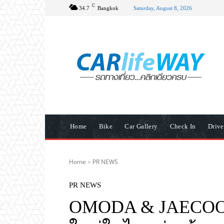
C
34.7
Bangkok
Saturday, August 8, 2026
Home
Bike
Car Gallery
Check In
Driv
Home
PR NEWS
PR NEWS
OMODA & JAECOO ฉ