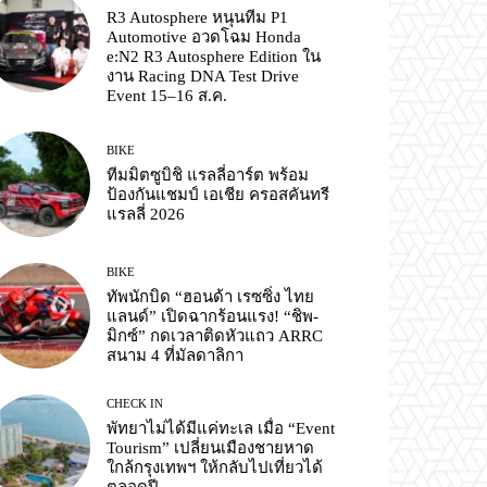
R3 Autosphere หนุนทีม P1
Automotive อวดโฉม Honda
e:N2 R3 Autosphere Edition ใน
งาน Racing DNA Test Drive
Event 15–16 ส.ค.
BIKE
ทีมมิตซูบิชิ แรลลี่อาร์ต พร้อม
ป้องกันแชมป์ เอเชีย ครอสคันทรี
แรลลี่ 2026
BIKE
ทัพนักบิด “ฮอนด้า เรซซิ่ง ไทย
แลนด์” เปิดฉากร้อนแรง! “ชิพ-
มิกซ์” กดเวลาติดหัวแถว ARRC
สนาม 4 ที่มัลดาลิกา
CHECK IN
พัทยาไม่ได้มีแค่ทะเล เมื่อ “Event
Tourism” เปลี่ยนเมืองชายหาด
ใกล้กรุงเทพฯ ให้กลับไปเที่ยวได้