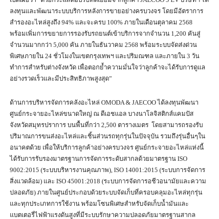
ลงทุนและพัฒนาระบบบริการหลังการขายอย่างครบวงจร โดยมีอัตราการ
สำรองอะไหล่สูงถึง 94% และจะครบ 100% ภายในเดือนตุลาคม 2568
พร้อมเพิ่มการขยายการรองรับรถยนต์เข้าบริการจากจำนวน 1,200 คันสู่
จำนวนมากกว่า 5,000 คัน ภายในธันวาคม 2568 พร้อมระบบจัดส่งด่วน
พิเศษภายใน 24 ชั่วโมงในเขตกรุงเทพฯ และปริมณฑล และภายใน 3 วัน
ทำการสำหรับต่างจังหวัด เพื่อตอกย้ำความมั่นใจว่าลูกค้าจะได้รับการดูแล
อย่างรวดเร็วและมีประสิทธิภาพสูงสุด”
ด้านการบริหารจัดการคลังอะไหล่ OMODA & JAECOO ได้ลงทุนพัฒนา
ศูนย์กระจายอะไหล่ขนาดใหญ่ ณ ดีเอชแอล บางนาโลจิสติกส์แคมปัส
จังหวัดสมุทรปราการ บนพื้นที่กว่า 2,500 ตารางเมตร โดยสามารถรองรับ
ปริมาณการขนส่งอะไหล่และชิ้นส่วนรถทุกรุ่นในปัจจุบัน รวมถึงรุ่นอื่นๆใน
อนาคตด้วย เพื่อให้บริการลูกค้าอย่างครบวงจร ศูนย์กระจายอะไหล่แห่งนี้
ได้รับการรับรองมาตรฐานการจัดการระดับสากลด้วยมาตรฐาน ISO
9002:2015 (ระบบบริหารงานคุณภาพ), ISO 14001:2015 (ระบบการจัดการ
สิ่งแวดล้อม) และ ISO 45001:2018 (ระบบการจัดการอชีวอนามัยและความ
ปลอดภัย) ภายในศูนย์ประกอบด้วยระบบจัดเก็บที่ครอบคลุมอะไหล่ทุกรุ่น
และทุกประเภทการใช้งาน พร้อมโซนพิเศษสำหรับจัดเก็บน้ำมันและ
แบตเตอรี่ไฟฟ้าแรงดันสูงที่มีระบบรักษาความปลอดภัยมาตรฐานสากล