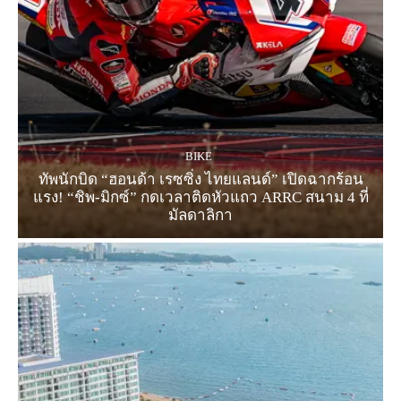
BIKE
ทัพนักบิด “ฮอนด้า เรซซิ่ง ไทยแลนด์” เปิดฉากร้อน
แรง! “ชิพ-มิกซ์” กดเวลาติดหัวแถว ARRC สนาม 4 ที่
มัลดาลิกา