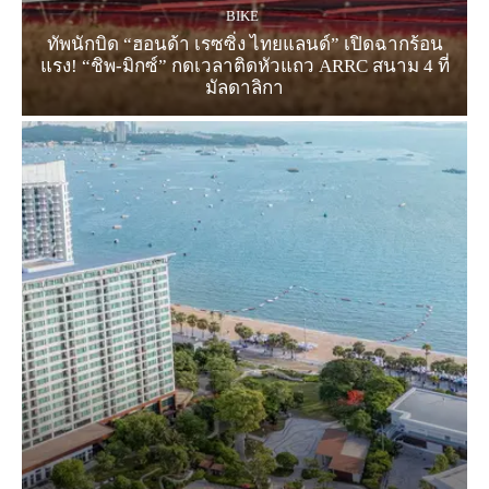
BIKE
ทัพนักบิด “ฮอนด้า เรซซิ่ง ไทยแลนด์” เปิดฉากร้อน
แรง! “ชิพ-มิกซ์” กดเวลาติดหัวแถว ARRC สนาม 4 ที่
มัลดาลิกา