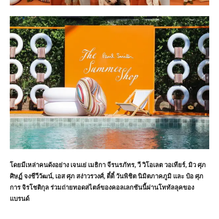
โดยมีเหล่าคนดังอย่าง เจนเย่ เมธิกา จีรนรภัทร, วี วิโอเลต วอเทียร์, มิว ศุภ
ศิษฏ์ จงชีวีวัฒน์, เอส ศุภ สง่าวรวงศ์, ตี๋ตี๋ วันพิชิต นิมิตภาคภูมิ และ ป๋อ ศุภ
การ จิรโชติกุล ร่วมถ่ายทอดสไตล์ของคอลเลกชันนี้ผ่านโททัลลุคของ
แบรนด์