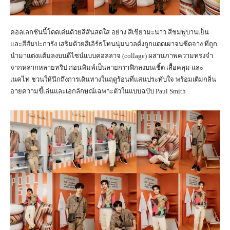
คอลเลกชันนี้โดดเด่นด้วยสีสันสดใส อย่าง สีเขียวมะนาว สีชมพูบานเย็น
และสีส้มปะการัง เสริมด้วยสีเอิร์ธโทนนุ่มนวลดั่งถูกแดดเผาจนซีดจาง ที่ถูก
นำมาแต่งแต้มลงบนดีไซน์แบบคอลลาจ (collage) ผสานภาพความทรงจำ
จากหลากหลายทริป ก่อนพิมพ์เป็นลายกราฟิกลงบนเชิ้ต เสื้อคลุม และ
เนคไท ชวนให้นึกถึงการเดินทางในฤดูร้อนที่แสนประทับใจ พร้อมเติมกลิ่น
อายความขี้เล่นและเอกลักษณ์เฉพาะตัวในแบบฉบับ Paul Smith