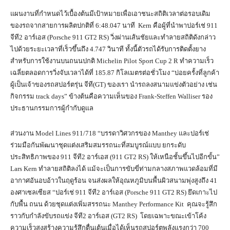
แผนงานที่กำหนดไว้เบื้องต้นมีเป้าหมายเพื่อเอาชนะสถิติเวลาต่อรอบเดิม
ของรถจากสายการผลิตปกติที่ 6:48.047 นาที Kern คือผู้ที่นำพาปอร์เช่ 911
จีที2 อาร์เอส (Porsche 911 GT2 RS) วิ่งผ่านเส้นชัยและทำลายสถิติดังกล่าว
ไปด้วยระยะเวลาที่เร็วขึ้นถึง 4.747 วินาที ทั้งนี้ตัวรถได้รับการติดตั้งยาง
สำหรับการใช้งานบนถนนปกติ Michelin Pilot Sport Cup 2 R ทำความเร็ว
เฉลี่ยตลอดการวิ่งจับเวลาได้ที่ 185.87 กิโลเมตรต่อชั่วโมง “บ่อยครั้งที่ลูกค้า
ผู้เป็นเจ้าของรถสปอร์ตรุ่น จีที(GT) ของเรา นำรถลงสนามแข่งตัวอย่าง เช่น
กิจกรรม track days” ข้างต้นคือความเห็นของ Frank-Steffen Walliser รอง
ประธานกรรมการผู้กำกับดูแล
ส่วนงาน Model Lines 911/718 “บรรดาวิศวกรของ Manthey และปอร์เช่
ร่วมมือกันพัฒนาชุดแต่งเสริมสมรรถนะที่สมบูรณ์แบบ ยกระดับ
ประสิทธิภาพของ 911 จีที2 อาร์เอส (911 GT2 RS) ให้เหนือชั้นขึ้นไปอีกขั้น”
Lars Kern ทำลายสถิติลงได้ แม้จะเป็นการขับขี่ท่ามกลางสภาพแวดล้อมที่มี
อากาศอันอบอ้าวในฤดูร้อน จนส่งผลให้อุณหภูมิบนพื้นผิวสนามพุ่งสูงถึง 41
องศาเซลเซียส “ปอร์เช่ 911 จีที2 อาร์เอส (Porsche 911 GT2 RS) ยึดเกาะไป
กับพื้น ถนน ด้วยชุดแต่งเพิ่มสรรถนะ Manthey Performance Kit คุณจะรู้สึก
ราวกับกำลังขับรถแข่ง จีที2 อาร์เอส (GT2 RS) โดยเฉพาะขณะเข้าโค้ง
ความเร็วสูงสร้างความรู้สึกตื่นเต้นเมื่อได้เห็นรถสปอร์ตพลังแรงกว่า 700