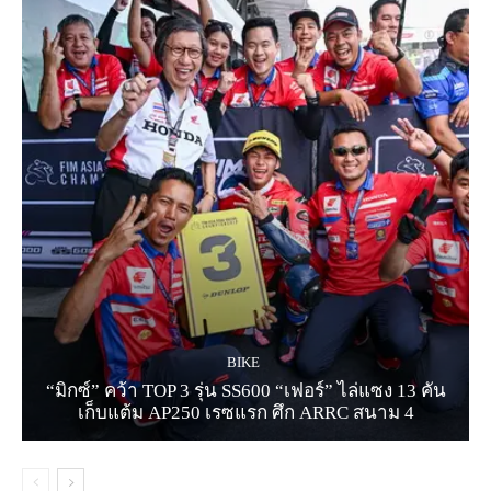
BIKE
“มิกซ์” คว้า TOP 3 รุ่น SS600 “เฟอร์” ไล่แซง 13 คัน
เก็บแต้ม AP250 เรซแรก ศึก ARRC สนาม 4