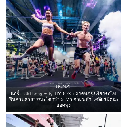
TRENDY
แกร็บ เผย Longevity-HYROX ปลุกคนกรุงเรียกรถไป
ฟินสวนสาธารณะโตกว่า 5 เท่า กาแฟดำ-เคลียร์มัตฉะ
ยอดพุ่ง