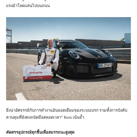
แรงม้าโลดแล่นไปบนถนน
ยิ่งน่าอัศจรรย์กับการทำงานอันยอดเยี่ยมของระบบเบรก รวมทั้งการบังคับ
ควบคุมที่ยังคงถนัดมือตลอดเวลา” Kern เน้นย้ำ
คัดสรรอุปกรณ์ทุกชิ้นเพื่อสมรรถนะสูงสุด