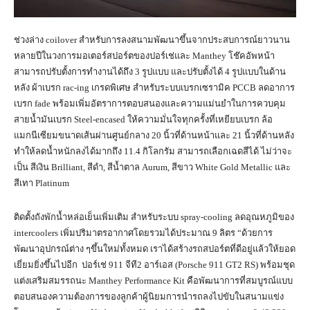
ช่วงล่าง coilover สำหรับการลงสนามพัฒนาขึ้นจากประสบการณ์ยาวนาน
หลายปีในวงการมอเตอร์สปอร์ตของปอร์เช่และ Manthey โช๊คอัพหน้า
สามารถปรับตั้งการทำงานได้ถึง 3 รูปแบบ และปรับตั้งได้ 4 รูปแบบในด้าน
หลัง ผ้าเบรก rac-ing เกรดพิเศษ สำหรับระบบเบรกเซรามิค PCCB ลดอาการ
เบรก fade พร้อมเพิ่มอัตราการตอบสนองและความแม่นยำในการควบคุม
สายน้ำมันเบรก Steel-encased ให้ความมั่นใจทุกครั้งที่เหยียบเบรก ล้อ
แมกนีเซียมขนาดเส้นผ่านศูนย์กลาง 20 นิ้วที่ด้านหน้าและ 21 นิ้วที่ด้านหลัง
ทำให้ลดน้ำหนักลงได้มากถึง 11.4 กิโลกรัม สามารถเลือกเฉดสีได้ ไม่ว่าจะ
เป็น สีเงิน Brilliant, สีดำ, สีน้ำตาล Aurum, สีขาว White Gold Metallic และ
สีเทา Platinum
ติดตั้งถังพักน้ำหล่อเย็นเพิ่มเติม สำหรับระบบ spray-cooling ลดอุณหภูมิของ
intercoolers เพิ่มปริมาตรอากาศโดยรวมได้ประมาณ 9 ลิตร “ด้วยการ
พัฒนาอุปกรณ์ต่าง ๆขึ้นใหม่ทั้งหมด เราได้สร้างรถสปอร์ตที่ดีอยู่แล้วให้ยอด
เยี่ยมยิ่งขึ้นไปอีก ปอร์เช่ 911 จีที2 อาร์เอส (Porsche 911 GT2 RS) พร้อมชุด
แต่งเสริมสมรรถนะ Manthey Performance Kit คือพัฒนาการที่สมบูรณ์แบบ
ตอบสนองความต้องการของลูกค้าผู้นิยมการนำรถลงไปขับในสนามแข่ง