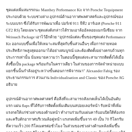
ชุดแต่งเพิ่มสมรรถนะ Manthey Performance Kit จาก Porsche Tequipment
ประกอบด้วย ระบบช่วงล่าง อุปกรณ์ด้านอากาศพลศาสตร์และอุปกรณ์ของ
ระบบเบรก ซึ่งได้รับการพัฒนาเพื่อ ปอร์เช่ 911 จีที2 อาร์เอส (Porsche 911
GT2 RS) โดยเฉพาะชุดแต่งดังกล่าวได้รวมเอาล้ออัลลอยแมกนีเซียม จาก
Weissach Package เอาไว้อีกด้วย “อุปกรณ์แต่ละชิ้นของชุดแต่ง Performance
Kit ออกแบบขึ้นเพื่อให้เหมาะสมที่สุดกับชิ้นส่วนอื่นๆ เพื่อการถ่ายทอด
ประสิทธิภาพสูงสุดออกมาได้อย่างสมบูรณ์ และต้องติดตั้งอย่างครบถ้วนทุก
ประการเท่านั้น นั่นหมายความว่า ในตอนนี้ชุดแต่งจะสามารถติดตั้งได้เมื่อ
สั่งซื้อเป็น package พร้อมกันในคราวเดียว ในส่วนของการจัดจำหน่ายแบบ
แยกชิ้นนั้นกำลังอยู่ระหว่างขั้นตอนการพิจารณา” Alexander Fabig รอง
ประธานกรรมการ ส่วนงาน Individualisation and Classic ของ Porsche AG
อธิบาย
อุปกรณ์ด้านอากาศพลศาสตร์ คือสิ่งที่จะสามารถสังเกตเห็นได้เป็นอันดับ
แรก แผ่น flaps ที่ได้รับการติดตั้งเพิ่มเติมบนสปอยเลอร์หน้า รับหน้าที่เพิ่ม
แรงกดให้แก่ช่วงล่างของด้านหน้า ทำงานร่วมกับแผ่นคาร์บอนปิดใต้ท้องรถ
และครีบดักอากาศบริเวณล้อคู่หน้า แรงกดเพิ่มขึ้นจาก 49 เป็น 70 กิโลกรัม
ที่ความเร็ว 200 กิโลเมตรต่อชั่วโมง ในส่วนของช่วงล่างด้านหลังเพิ่มขึ้น