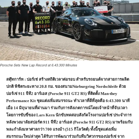
Porsche Sets New Lap Record at 6.43.300 Minutes
สตุ๊ทการ์ท : ปอร์เช่ สร้างสถิติเวลาต่อรอบ สำหรับรถยนต์จากสายการผลิต
ปกติ พิชิตระยะทาง
20.8
กม. ของสนาม
Nürburgring Nordschleife
ด้วย
ปอร์เช่
911
จีที
2
อาร์เอส (
Porsche 911 GT2 RS)
ที่ติดตั้ง
Man-they
Performance Kit
ชุดแต่งเพิ่มสมรรถนะ ทำเวลาที่ดีที่สุดคือ
6:43.300
นาที
เมื่อ
14
มิถุนายนที่ผ่านมา ร่วมกับการสังเกตการณ์โดยเจ้าหน้าที่จับเวลา
โดยการขับขี่ของ
Lars Kern
นักขับทดสอบสังกัดโรงงานปอร์เช่ ประจำการ
หลังพวงมาลัยสปอร์ต
911
จีที
2
อาร์เอส (
Porsche 911 GT2 RS)
มาพร้อมกับ
พละกำลังมหาศาลกว่า
700
แรงม้า (
515
กิโลวัตต์) ทั้งนี้ชุดแต่งเพิ่ม
สมรรถนะใหม่ล่าสุด ได้รับการพัฒนาร่วมกับทีมวิศวกรของปอร์เช่ จาก