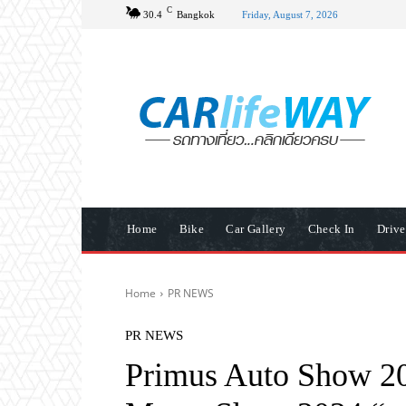
C
30.4
Bangkok
Friday, August 7, 2026
Home
Bike
Car Gallery
Check In
Driv
Home
PR NEWS
PR NEWS
Primus Auto Show 20