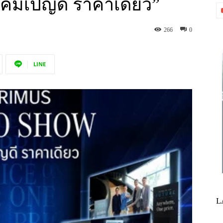
แคมเปญดี ราคาเดียว”
266
0
LINE
L