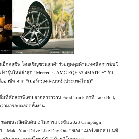
อ็กคลูซีพ โดยเชิญชวนลูกค้าร่วมพูดคุยด้านเทคนิคการขับขี่
้ารุ่นใหม่ล่าสุด “Mercedes-AMG EQE 53 4MATIC+” กับ
ดับมืออาชีพ จาก “เมอร์เซเดส-เบนซ์ (ประเทศไทย)”
่มที่คัดสรรพิเศษ จากคาราวาน Food Truck อาทิ Taco Bell,
์ฟความอร่อยตลอดทั้งงาน
ัลรองชนะเลิศอันดับ 2 ในการแข่งขัน 2023 Campaign
 “Make Your Drive Like Day One” ของ “เมอร์เซเดส-เบนซ์
รสนับสนุน “เบนซ์ไพรม์มัส” ด้วยดีโดยตลอด