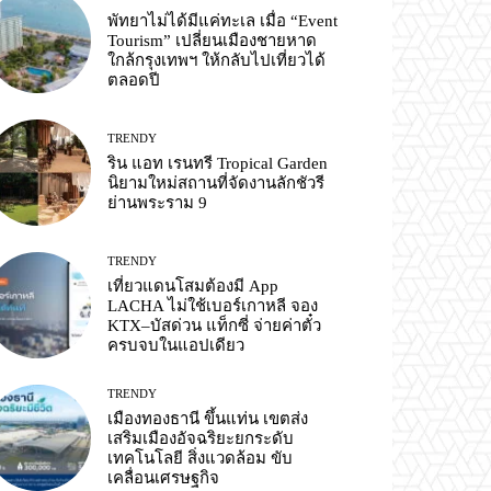
พัทยาไม่ได้มีแค่ทะเล เมื่อ “Event
Tourism” เปลี่ยนเมืองชายหาด
ใกล้กรุงเทพฯ ให้กลับไปเที่ยวได้
ตลอดปี
TRENDY
ริน แอท เรนทรี Tropical Garden
นิยามใหม่สถานที่จัดงานลักชัวรี
ย่านพระราม 9
TRENDY
เที่ยวแดนโสมต้องมี App
LACHA ไม่ใช้เบอร์เกาหลี จอง
KTX–บัสด่วน แท็กซี่ จ่ายค่าตั๋ว
ครบจบในแอปเดียว
TRENDY
เมืองทองธานี ขึ้นแท่น เขตส่ง
เสริมเมืองอัจฉริยะยกระดับ
เทคโนโลยี สิ่งแวดล้อม ขับ
เคลื่อนเศรษฐกิจ