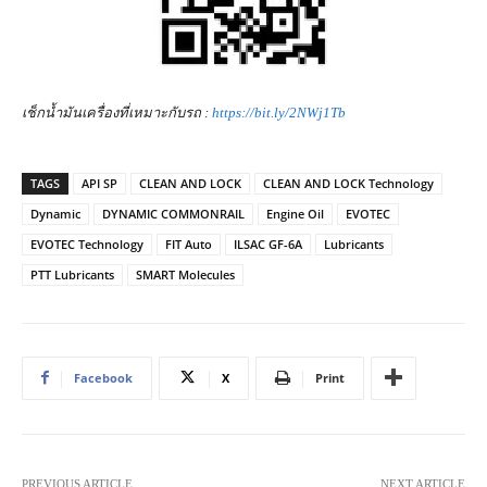
เช็กน้ำมันเครื่องที่เหมาะกับรถ :
https://bit.ly/2NWj1Tb
TAGS
API SP
CLEAN AND LOCK
CLEAN AND LOCK Technology
Dynamic
DYNAMIC COMMONRAIL
Engine Oil
EVOTEC
EVOTEC Technology
FIT Auto
ILSAC GF-6A
Lubricants
PTT Lubricants
SMART Molecules
Facebook
X
Print
PREVIOUS ARTICLE
NEXT ARTICLE