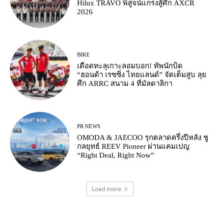
Hilux TRAVO พิสูจน์แกร่งสู้ศึก AXCR
2026
BIKE
เดือดทะลุเกาะลอมบอก! ทัพนักบิด
“ฮอนด้า เรซซิ่ง ไทยแลนด์” จัดเต็มสูบ ลุย
ศึก ARRC สนาม 4 ที่มัลดาลิกา
PR NEWS
OMODA & JAECOO รุกตลาดครึ่งปีหลัง ชู
กลยุทธ์ REEV Pioneer ผ่านแคมเปญ
“Right Deal, Right Now”
Load more