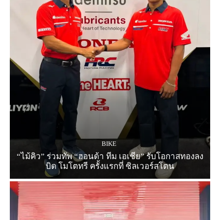
BIKE
“ไม้คิว” ร่วมทัพ “ฮอนด้า ทีม เอเชีย” รับโอกาสทองลง
บิด โมโตทรี ครั้งแรกที่ ซิลเวอร์สโตน