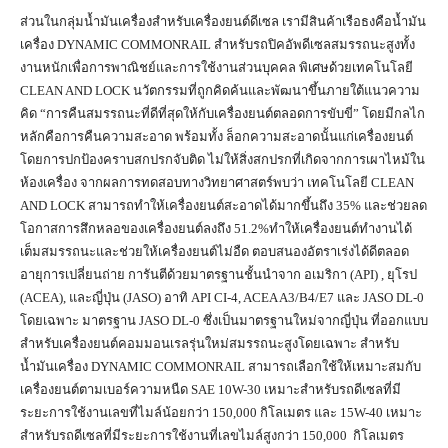
ส่วนในกลุ่มน้ำมันเครื่องสำหรับเครื่องยนต์ดีเซล เรามีสินค้าเรือธงคือน้ำมัน
เครื่อง DYNAMIC COMMONRAIL สำหรับรถปิคอัพดีเซลสมรรถนะสูงทั้ง
งานหนักเพื่อการพาณิชย์และการใช้งานส่วนบุคคล พิเศษด้วยเทคโนโลยี
CLEAN AND LOCK นวัตกรรมที่ถูกคิดค้นและพัฒนาขึ้นภายใต้แนวความ
คิด “การคืนสมรรถนะที่ดีที่สุดให้กับเครื่องยนต์ตลอดการขับขี่” โดยมีกลไก
หลักคือการคืนความสะอาด พร้อมทั้ง ล็อกความสะอาดนั้นแก่เครื่องยนต์
โดยการปกป้องคราบสกปรกจับติด ไม่ให้สิ่งสกปรกที่เกิดจากการเผาไหม้ใน
ห้องเครื่อง จากผลการทดสอบทางวิทยาศาสตร์พบว่า เทคโนโลยี CLEAN
AND LOCK สามารถทำให้เครื่องยนต์สะอาดได้มากขึ้นถึง 35% และช่วยลด
โอกาสการสึกหลอของเครื่องยนต์ลงถึง 51.2%ทำให้เครื่องยนต์ทำงานได้
เต็มสมรรถนะและช่วยให้เครื่องยนต์ไม่อืด ตอบสนองอัตราเร่งได้ดีตลอด
อายุการเปลี่ยนถ่าย การันตีด้วยมาตรฐานชั้นนำจาก อเมริกา (API) , ยุโรป
(ACEA), และญี่ปุ่น (JASO) อาทิ API CI-4, ACEA A3/B4/E7 และ JASO DL-0
โดยเฉพาะ มาตรฐาน JASO DL-0 ซึ่งเป็นมาตรฐานใหม่จากญี่ปุ่น ที่ออกแบบ
สำหรับเครื่องยนต์คอมมอนเรลรุ่นใหม่สมรรถนะสูงโดยเฉพาะ สำหรับ
น้ำมันเครื่อง DYNAMIC COMMONRAIL สามารถเลือกใช้ให้เหมาะสมกับ
เครื่องยนต์ตามเบอร์ความหนืด SAE 10W-30 เหมาะสำหรับรถดีเซลที่มี
ระยะการใช้งานเลขที่ไมล์น้อยกว่า 150,000 กิโลเมตร และ 15W-40 เหมาะ
สำหรับรถดีเซลที่มีระยะการใช้งานที่เลขไมล์สูงกว่า 150,000 กิโลเมตร