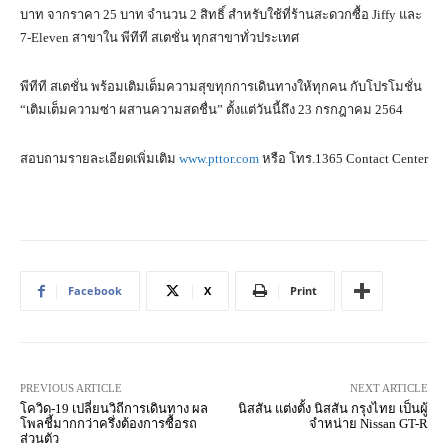
บาท จากราคา 25 บาท จำนวน 2 สิทธิ์ สำหรับใช้ที่ร้านสะดวกซื้อ Jiffy และ
7-Eleven สาขาใน พีทีที สเตชั่น ทุกสาขาทั่วประเทศ
พีทีที สเตชั่น พร้อมเติมเต็มความสุขทุกการเดินทางให้ทุกคน กับโปรโมชั่น
“เติมเต็มความซ่า ผสานความสดชื่น” ตั้งแต่วันนี้ถึง 23 กรกฎาคม 2564
สอบถามรายละเอียดเพิ่มเติม
www.pttor.com
หรือ โทร.1365 Contact Center
Facebook
X
Print
PREVIOUS ARTICLE
NEXT ARTICLE
โควิด-19 เปลี่ยนวิถีการเดินทาง ผล
นิสสัน แต่งตั้ง นิสสัน กรุงไทย เป็นผู้
โพลชี้มากกว่าครึ่งต้องการซื้อรถ
จำหน่าย Nissan GT-R
ส่วนตัว