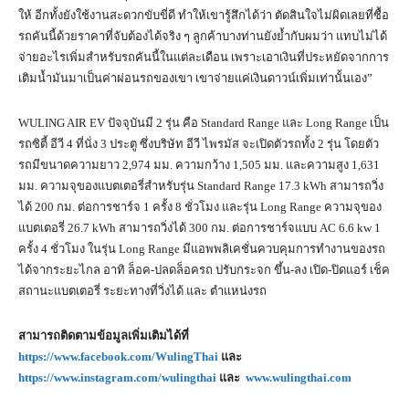
ให้ อีกทั้งยังใช้งานสะดวกขับขี่ดี ทำให้เขารู้สึกได้ว่า ตัดสินใจไม่ผิดเลยที่ซื้อ
รถคันนี้ด้วยราคาที่จับต้องได้จริง ๆ ลูกค้าบางท่านยังย้ำกับผมว่า แทบไม่ได้
จ่ายอะไรเพิ่มสำหรับรถคันนี้ในแต่ละเดือน เพราะเอาเงินที่ประหยัดจากการ
เติมน้ำมันมาเป็นค่าผ่อนรถของเขา เขาจ่ายแค่เงินดาวน์เพิ่มเท่านั้นเอง”
WULING AIR EV ปัจจุบันมี 2 รุ่น คือ Standard Range และ Long Range เป็น
รถซิตี้ อีวี 4 ที่นั่ง 3 ประตู ซึ่งบริษัท อีวี ไพรมัส จะเปิดตัวรถทั้ง 2 รุ่น โดยตัว
รถมีขนาดความยาว 2,974 มม. ความกว้าง 1,505 มม. และความสูง 1,631
มม. ความจุของแบตเตอรี่สำหรับรุ่น Standard Range 17.3 kWh สามารถวิ่ง
ได้ 200 กม. ต่อการชาร์จ 1 ครั้ง 8 ชั่วโมง และรุ่น Long Range ความจุของ
แบตเตอรี่ 26.7 kWh สามารถวิ่งได้ 300 กม. ต่อการชาร์จแบบ AC 6.6 kw 1
ครั้ง 4 ชั่วโมง ในรุ่น Long Range มีแอพพลิเคชั่นควบคุมการทำงานของรถ
ได้จากระยะไกล อาทิ ล็อค-ปลดล็อครถ ปรับกระจก ขึ้น-ลง เปิด-ปิดแอร์ เช็ค
สถานะแบตเตอรี่ ระยะทางที่วิ่งได้ และ ตำแหน่งรถ
สามารถติดตามข้อมูลเพิ่มเติมได้ที่
https://www.facebook.com/WulingThai
และ
https://www.instagram.com/wulingthai
และ
www.wulingthai.com