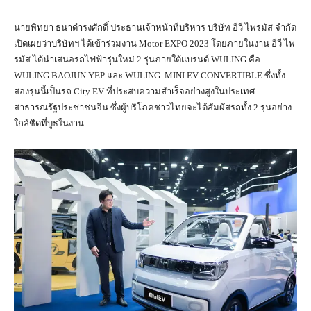
นายพิทยา ธนาดำรงศักดิ์ ประธานเจ้าหน้าที่บริหาร บริษัท อีวี ไพรมัส จำกัด
เปิดเผยว่าบริษัทฯ ได้เข้าร่วมงาน Motor EXPO 2023 โดยภายในงาน อีวี ไพ
รมัส ได้นำเสนอรถไฟฟ้ารุ่นใหม่ 2 รุ่นภายใต้แบรนด์ WULING คือ
WULING BAOJUN YEP และ WULING MINI EV CONVERTIBLE ซึ่งทั้ง
สองรุ่นนี้เป็นรถ City EV ที่ประสบความสำเร็จอย่างสูงในประเทศ
สาธารณรัฐประชาชนจีน ซึ่งผู้บริโภคชาวไทยจะได้สัมผัสรถทั้ง 2 รุ่นอย่าง
ใกล้ชิดที่บูธในงาน