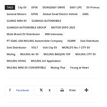
TAGS
City EV
DFSK
DONGEASY DRIVE
EASY LIFE
EV Primus
General Motors
GFEN
Global Small Electric Vehicle
GMG
GUANG MINI EV
GUANGXI AUTOMOBILE
GUANGXI AUTOMOBILE GROUP
MOTOR EXPO 2023
Multi-Brand EV Distributor
MW Indonesia
PT SSAIC-GM-WULING Automobile Company
SGMW
Sole Distributo
Sole Distributor
VOLT
Volt City EV
WORLD’S No.1 CITY EV
Wuling
WULING Air EV
WULING BAOJUN YEP
WULING CITY EV
WULING HONG
WULING IoV Application
WULING MINI EV CONVERTIBLE
Wuling Thai
Young at Heart
Facebook
X
Print