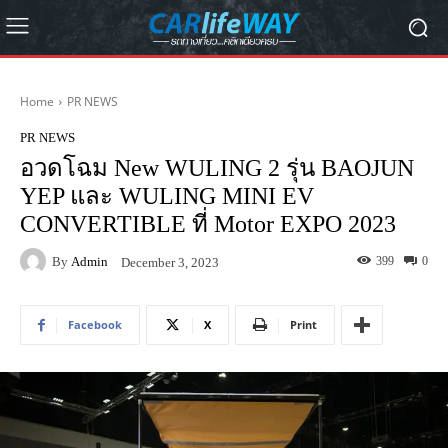
Home
PR NEWS
PR NEWS
อวดโฉม New WULING 2 รุ่น BAOJUN
YEP และ WULING MINI EV
CONVERTIBLE ที่ Motor EXPO 2023
By
Admin
399
0
December 3, 2023
Facebook
X
Print