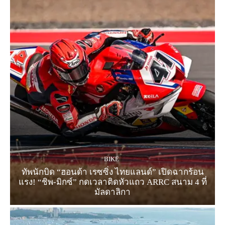
BIKE
ทัพนักบิด “ฮอนด้า เรซซิ่ง ไทยแลนด์” เปิดฉากร้อน
แรง! “ชิพ-มิกซ์” กดเวลาติดหัวแถว ARRC สนาม 4 ที่
มัลดาลิกา