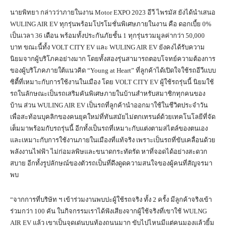
นายพิทยา กล่าวว่าภายในงาน Motor EXPO 2023 อีวี ไพรมัส ยังได้นำเสนอ
WULING AIR EV ทุกรุ่นพร้อมโปรโมชั่นพิเศษภายในงาน คือ ดอกเบี้ย 0%
เป็นเวลา 36 เดือน พร้อมทั้งประกันภัยชั้น 1 ทุกรุ่นรวมมูลค่ากว่า 50,000
บาท ขณะนี้ทั้ง VOLT CITY EV และ WULING AIR EV ยังคงได้รับความ
นิยมจากผู้บริโภคอย่างมาก โดยทั้งสองรุ่นสามารถตอบโจทย์ความต้องการ
ของผู้บริโภคภายใต้แนวคิด “Young at Heart” ที่ลูกค้าได้เปิดใจใช้รถอีวีแบบ
ซิตี้ที่เหมาะกับการใช้งานในเมือง โดย VOLT CITY EV ผู้ใช้รถรุ่นนี้ นิยมใช้
รถในลักษณะเป็นรถเสริมคันพิเศษภายในบ้านสำหรับสมาชิกทุกคนของ
บ้าน ส่วน WULING AIR EV เป็นรถที่ลูกค้านำออกมาใช้ในชีวิตประจำวัน
เพื่อสะท้อนบุคลิกของคนยุคใหม่ที่ทันสมัยไม่ตกเทรนด์ด้วยเทคโนโลยีที่จัด
เต็มมาพร้อมกับรถรุ่นนี้ อีกทั้งเป็นรถที่เหมาะกับแต่งตามสไตล์ของตนเอง
และเหมาะกับการใช้งานภายในเมืองที่แท้จริง เพราะเป็นรถที่ขับเคลื่อนด้วย
พลังงานไฟฟ้า ไม่ก่อมลพิษและขนาดกระทัดรัด หาที่จอดได้อย่างสะดวก
สบาย อีกทั้งรูปลักษณ์ของตัวรถเป็นที่ดึงดูดความสนใจของผู้คนที่สัญจรมา
พบ
“จากการที่บริษัท ฯ เข้าร่วมงานพบปะผู้ใช้รถจริง ทั้ง 2 ครั้ง มีลูกค้าจริงเข้า
ร่วมกว่า 100 คัน ในกิจกรรมเราได้ฟังเสียงจากผู้ใช้จริงที่เขาใช้ WULNG
AIR EV แล้ว เขาเป็นจุดเด่นบนท้องถนนมาก ขับไปไหนมีแต่คนมองแล้วยิ้ม