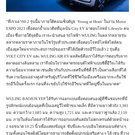
“ที่เราเอารถ 2 รุ่นนี้มาภายใต้คอนเซ็ปต์บูธ ‘Young at Heart’ ในงาน Motor
EXPO 2023 เพื่อตอกย้ำแนวคิดที่มุ่งเน้น City EV มาตอบโจทย์ Lifestyle คน
เมือง ซึ่งภายใต้จุดยืน เราจะนำเสนอ รถไฟฟ้า WULING ในหลากหลายรุ่น
หลากหลายราคาภายในโชว์รูมทั่วประเทศ เพื่อตอบโจทย์ไลฟ์สไตล์คน
เมืองยุคใหม่จากประสบการณ์ของเราที่ได้เปิดตัวรถอีวีไปแล้ว 2 รุ่นคือ
VOLT CITY EV และ WULING AIR EV ผลลัพธ์คือเราได้รับการตอบรับจาก
ตลาดอย่างล้นหลาม เราจึงมั่นใจว่าตลาดรถยนต์ไฟฟ้าแบบซิตี้อีวีจะได้รับ
ความนิยมจากตลาด เช่นเดียวกันกับประเทศจีนที่ซิตี้ อีวี เป็นทางเลือกที่ได้
รับความนิยมอย่างสูงสำหรับผู้บริโภคที่ใช้ชีวิตในเมืองหรืออยากจะเริ่มใช้
รถอีวีเป็นครั้งแรก ก่อนที่จะขยับไปใช้รถอีวีขนาดที่ใหญ่ขึ้นในอนาคต”
WULING BAOJUN YEP ได้รับการออกแบบเพื่อตอบสนองผู้ที่ชื่นชอบรถที่มี
รูปลักษณ์แบบย้อนยุคที่เป็นเอสยูวีไฟฟ้าขนาดเล็ก ที่มีความยาวตัวถัง 3,381
มม. ความกว้าง 1,685 มม. ความสูง 1,721 มม. และความยาวฐานล้อ 2,110
มม. ภายในห้องโดยสารได้รับการออกแบบทันสมัยไม่ตกเทรนด์ด้วยหน้าจอ
2 จอขนาด 10.25 นิ้วเพื่อแสดงข้อมูล ขับขี่และระบบอินโฟเทนเมนท์ต่าง ๆ
รวมทั้งคอนโซลฝั่งผู้โดยสารสามารถติดตั้งอุปกรณ์เสริมต่าง ๆ ได้ เช่น ที่วาง