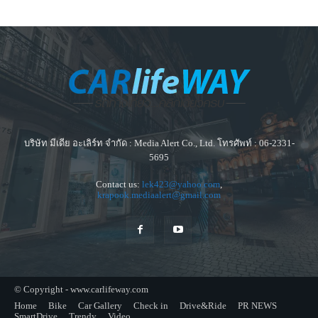
บริษัท มีเดีย อะเลิร์ท จำกัด : Media Alert Co., Ltd. โทรศัพท์ : 06-2331-
5695
Contact us:
lek423@yahoo.com
,
krapook.mediaalert@gmail.com
© Copyright - www.carlifeway.com
Home
Bike
Car Gallery
Check in
Drive&Ride
PR NEWS
SmartDrive
Trendy
Video