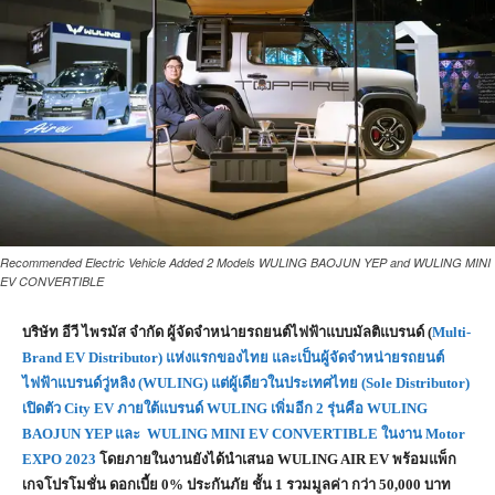
Recommended Electric Vehicle Added 2 Models WULING BAOJUN YEP and WULING MINI
EV CONVERTIBLE
บริษัท อีวี ไพรมัส จำกัด ผู้จัดจำหน่ายรถยนต์ไฟฟ้าแบบมัลติแบรนด์ (
Multi-
Brand EV Distributor) แห่งแรกของไทย และเป็นผู้จัดจำหน่ายรถยนต์
ไฟฟ้าแบรนด์วู่หลิง (WULING) แต่ผู้เดียวในประเทศไทย (Sole Distributor)
เปิดตัว City EV ภายใต้แบรนด์ WULING เพิ่มอีก 2 รุ่นคือ WULING
BAOJUN YEP และ WULING MINI EV CONVERTIBLE ในงาน Motor
EXPO 2023
โดยภายในงานยังได้นำเสนอ
WULING AIR EV พร้อมแพ็ก
เกจโปรโมชั่น ดอกเบี้ย 0% ประกันภัย ชั้น 1 รวมมูลค่า กว่า 50,000 บาท