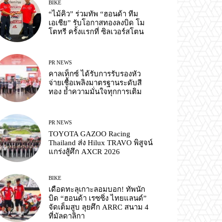
BIKE
“ไม้คิว” ร่วมทัพ “ฮอนด้า ทีม
เอเชีย” รับโอกาสทองลงบิด โม
โตทรี ครั้งแรกที่ ซิลเวอร์สโตน
PR NEWS
คาลเท็กซ์ ได้รับการรับรองหัว
จ่ายเชื้อเพลิงมาตรฐานระดับสี
ทอง ย้ำความมั่นใจทุกการเติม
PR NEWS
TOYOTA GAZOO Racing
Thailand ส่ง Hilux TRAVO พิสูจน์
แกร่งสู้ศึก AXCR 2026
BIKE
เดือดทะลุเกาะลอมบอก! ทัพนัก
บิด “ฮอนด้า เรซซิ่ง ไทยแลนด์”
จัดเต็มสูบ ลุยศึก ARRC สนาม 4
ที่มัลดาลิกา