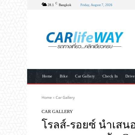
C
28.1
Bangkok
Friday, August 7, 2026
Home
Bike
Car Gallery
Check In
Driv
Home
Car Gallery
CAR GALLERY
โรลส์-รอยซ์ นำเสนอ 