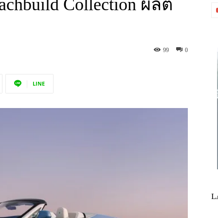
hbuild Collection ผลิต
99
0
LINE
L