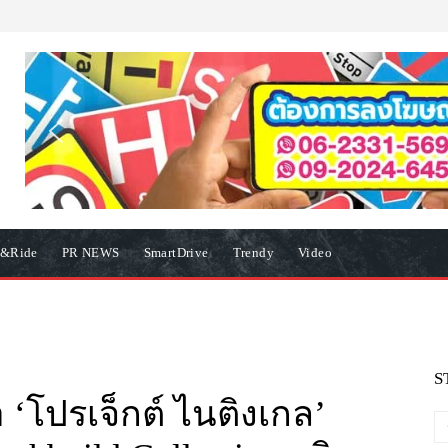
e&Ride
PR NEWS
SmartDrive
Trendy
Video
S
‘โปรเจ็กต์ ไนติงเกล’