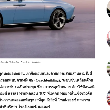
hbuild Collection Electric Roadster
านสุดทะเยอทะยาน เราจึงตอบสนองด้วยการผสมผสานสามสิ่งที่
ารออกแบบตัวถังพิเศษ (Coachbuilding), ระบบขับเคลื่อนด้วย
่งการขับรถเปิดประทุน ซึ่งการบรรลุเป้าหมาย ต้องใช้ทัศนคติ
่ รอยซ์ สรรสร้างรถทดสอบ ‘EX’ ที่แตกต่างอย่างสิ้นเชิงช่วงต้น
การแสดงออกที่หรูหราที่สุด ถึงสิ่งที่ โรลส์-รอยซ์ สามารถ
้าที่บริหาร โรลส์-รอยซ์ มอเตอร์