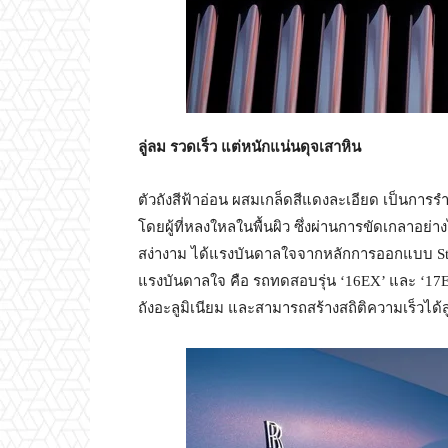
ลู่ลม รวดเร็ว แต่หนักแน่นดุจเสาหิน
ตัวถังสีฟ้าอ่อน ผสมเกล็ดสีแดงละเอียด เป็นการร
โดยผู้ที่หลงใหลในพื้นผิว ซึ่งผ่านการขัดเกลาอย่าง
สง่างาม ได้แรงบันดาลใจจากหลักการออกแบบ Stre
แรงบันดาลใจ คือ รถทดสอบรุ่น ‘16EX’ และ ‘17EX
ถังอะลูมิเนียม และสามารถสร้างสถิติความเร็วได้ส