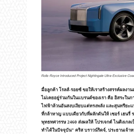
Rolls-Royce Introduced Project Nightingale Ultra-Exclusive Coac
มื่
อลูกค้า โรลส์-รอยซ์ ขอให้เราสร้างสรรค์ผลง
ไม่เคยอยู่ร่วมกันในแบรนด์ของเรา คือ อิสระในก
ไฟฟ้าล้วนอันสงบเงียบแต่ทรงพลัง และสุนทรียะแห
ที่กล้าหาญ แบบเดียวกับที่ผลักดันให้ เซอร์ เฮนรี
พุทธทศวรรษ 2460 ส่งผลให้ โปรเจกต์ ไนติงเกลเป็น
ทำได้ในปัจจุบัน” คริส บราวน์ริดจ์, ประธานเจ้าหน