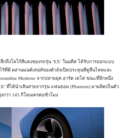
ำลึกถึงโลโก้สีแดงของรถรุ่น ‘EX’ ในอดีต ได้รับการออกแบบ
ไร้ที่ติ ผสานมนต์เสน่ห์ของตัวถังเปิดประทุนที่ดูลื่นไหลและ
amline Moderne จากปลายยุค อาร์ต เดโค่ ขณะที่อีกหนึ่ง
’ ที่ได้นำเส้นสายจากรุ่น แฟนธอม (Phantom) มาผลิตเป็นตัว
ูงกว่า 145 กิโลเมตรต่อชั่วโมง