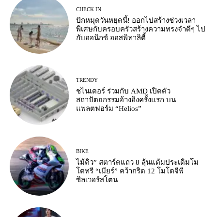
CHECK IN
ปักหมุดวันหยุดนี้! ออกไปสร้างช่วงเวลา
พิเศษกับครอบครัวสร้างความทรงจำดีๆ ไป
กับออนิกซ์ ฮอสพิทาลิตี้
TRENDY
ชไนเดอร์ ร่วมกับ AMD เปิดตัว
สถาปัตยกรรมอ้างอิงครั้งแรก บน
แพลตฟอร์ม “Helios”
BIKE
ไม้คิว” สตาร์ตแถว 8 ลุ้นแต้มประเดิมโม
โตทรี “เมียร์” คว้ากริด 12 โมโตจีพี
ซิลเวอร์สโตน