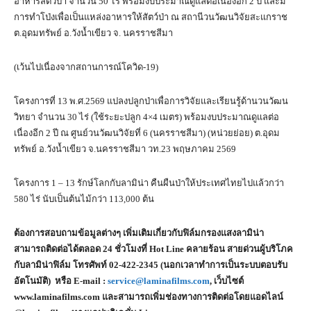
อาหารสัตว์ป่า จำนวน 50 ไร่ พร้อมงบประมาณดูแลต่อเนื่องอีก 2 ปี และมี
การทำโป่งเพื่อเป็นแหล่งอาหารให้สัตว์ป่า ณ สถานีวนวัฒนวิจัยสะแกราช
ต.อุดมทรัพย์ อ.วังน้ำเขียว จ. นครราชสีมา
(เว้นไปเนื่องจากสถานการณ์โควิด-19)
โครงการที่ 13 พ.ศ.2569 แปลงปลูกป่าเพื่อการวิจัยและเรียนรู้ด้านวนวัฒน
วิทยา จำนวน 30 ไร่ (ใช้ระยะปลูก 4×4 เมตร) พร้อมงบประมาณดูแลต่อ
เนื่องอีก 2 ปี ณ ศูนย์วนวัฒนวิจัยที่ 6 (นครราชสีมา) (หน่วยย่อย) ต.อุดม
ทรัพย์ อ.วังน้ำเขียว จ.นครราชสีมา วท.23 พฤษภาคม 2569
โครงการ 1 – 13 รักษ์โลกกับลามิน่า คืนผืนป่าให้ประเทศไทยไปแล้วกว่า
580 ไร่ นับเป็นต้นไม้กว่า 113,000 ต้น
ต้องการสอบถามข้อมูลต่างๆ เพิ่มเติมเกี่ยวกับฟิล์มกรองแสงลามิน่า
สามารถติดต่อได้ตลอด 24 ชั่วโมงที่ Hot Line คลายร้อน สายด่วนผู้บริโภค
กับลามิน่าฟิล์ม โทรศัพท์ 02-422-2345 (นอกเวลาทำการเป็นระบบตอบรับ
อัตโนมัติ) หรือ E-mail :
service@laminafilms.com
, เว็บไซต์
www.laminafilms.com และสามารถเพิ่มช่องทางการติดต่อโดยแอดไลน์