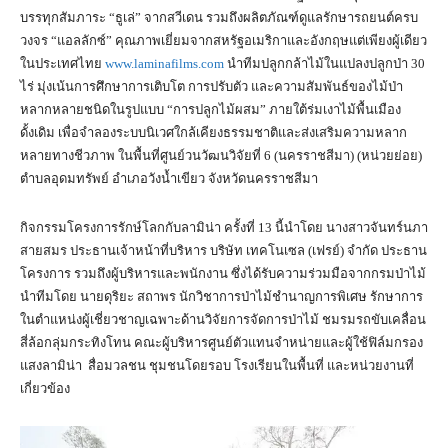
บรรทุกสัมภาระ “ธูเล่” จากสวีเดน รวมถึงผลิตภัณฑ์ดูแลรักษารถยนต์ครบ
วงจร “แอลลักซ์” คุณภาพเยี่ยมจากสหรัฐอเมริกาและอังกฤษแต่เพียงผู้เดียว
ในประเทศไทย
www.laminafilms.com
นำทีมปลูกกล้าไม้ในแปลงปลูกป่า 30
ไร่ มุ่งเน้นการศึกษาการเติบโต การปรับตัว และความสัมพันธ์ของไม้ป่า
หลากหลายชนิดในรูปแบบ “การปลูกไม้ผสม” ภายใต้ร่มเงาไม้พื้นเมือง
ดั้งเดิม เพื่อจำลองระบบนิเวศใกล้เคียงธรรมชาติและส่งเสริมความหลาก
หลายทางชีวภาพ ในพื้นที่ศูนย์วนวัฒนวิจัยที่ 6 (นครราชสีมา) (หน่วยย่อย)
ตำบลอุดมทรัพย์ อำเภอวังน้ำเขียว จังหวัดนครราชสีมา
กิจกรรมโครงการรักษ์โลกกับลามิน่า ครั้งที่ 13 นี้นำโดย นางสาวจันทร์นภา
สายสมร ประธานเจ้าหน้าที่บริหาร บริษัท เทคโนเซล (เฟรย์) จำกัด ประธาน
โครงการ รวมถึงผู้บริหารและพนักงาน ซึ่งได้รับความร่วมมือจากกรมป่าไม้
นำทีมโดย นายดุริยะ สถาพร นักวิชาการป่าไม้ชำนาญการพิเศษ รักษาการ
ในตำแหน่งผู้เชี่ยวชาญเฉพาะด้านวิจัยการจัดการป่าไม้ ชมรมรถขับเคลื่อน
สี่ล้อกลุ่มกระทิงโทน คณะผู้บริหารศูนย์ตัวแทนจำหน่ายและผู้ใช้ฟิล์มกรอง
แสงลามิน่า สื่อมวลชน ชุมชนโดยรอบ โรงเรียนในพื้นที่ และหน่วยงานที่
เกี่ยวข้อง