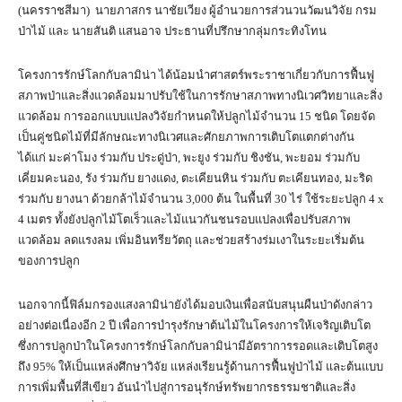
(นครราชสีมา) นายภาสกร นาชัยเวียง ผู้อำนวยการส่วนวนวัฒนวิจัย กรม
ป่าไม้ และ นายสันติ แสนอาจ ประธานที่ปรึกษากลุ่มกระทิงโทน
โครงการรักษ์โลกกับลามิน่า ได้น้อมนำศาสตร์พระราชาเกี่ยวกับการฟื้นฟู
สภาพป่าและสิ่งแวดล้อมมาปรับใช้ในการรักษาสภาพทางนิเวศวิทยาและสิ่ง
แวดล้อม การออกแบบแปลงวิจัยกำหนดให้ปลูกไม้จำนวน 15 ชนิด โดยจัด
เป็นคู่ชนิดไม้ที่มีลักษณะทางนิเวศและศักยภาพการเติบโตแตกต่างกัน
ได้แก่ มะค่าโมง ร่วมกับ ประดู่ป่า, พะยูง ร่วมกับ ชิงชัน, พะยอม ร่วมกับ
เคี่ยมคะนอง, รัง ร่วมกับ ยางแดง, ตะเคียนหิน ร่วมกับ ตะเคียนทอง, มะริด
ร่วมกับ ยางนา ด้วยกล้าไม้จำนวน 3,000 ต้น ในพื้นที่ 30 ไร่ ใช้ระยะปลูก 4 x
4 เมตร ทั้งยังปลูกไม้โตเร็วและไม้แนวกันชนรอบแปลงเพื่อปรับสภาพ
แวดล้อม ลดแรงลม เพิ่มอินทรียวัตถุ และช่วยสร้างร่มเงาในระยะเริ่มต้น
ของการปลูก
นอกจากนี้ฟิล์มกรองแสงลามิน่ายังได้มอบเงินเพื่อสนับสนุนผืนป่าดังกล่าว
อย่างต่อเนื่องอีก 2 ปี เพื่อการบำรุงรักษาต้นไม้ในโครงการให้เจริญเติบโต
ซึ่งการปลูกป่าในโครงการรักษ์โลกกับลามิน่ามีอัตราการรอดและเติบโตสูง
ถึง 95% ให้เป็นแหล่งศึกษาวิจัย แหล่งเรียนรู้ด้านการฟื้นฟูป่าไม้ และต้นแบบ
การเพิ่มพื้นที่สีเขียว อันนำไปสู่การอนุรักษ์ทรัพยากรธรรมชาติและสิ่ง