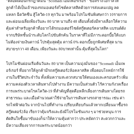
“ตลอดเดือนกรกฎาคมนี้ “Scomadi เอ็มเพอร์เรอร์ ” ขอสร้างโอกาสให้
ลูกค้าได้เป็นเจ้าของรถมอเตอร์สไซด์คลาสสิคด้วยการส่งแคมเปญ ลด
แหลก ฉีดวัคซีน สู้โควิด-19 ทุกวัน มาพร้อมโปรโมชันพิเศษกว่า 10รายการ
และผ่อนเฉลี่ยเพียงวันละ 80 บาท นานถึง 48 เดือนทั้งยังมีทางเลือกให้ความ
คุ้มค่าสำหรับลูกค้าที่อยากได้รถมอเตอร์ไซด์สกู๊ตเตอร์คลาสสิค แบรนด์ดัง
จากบริษัทชั้นนำระดับโลกไปขับสักคัน ในราคาที่ไม่มีภาระดอกบี้ยให้แบก
ไม่ต้องจ่ายเงินดาวน์ โปรคุ้มสุดคุ้ม ดาวน์ 0% ดอกเบี้ยถูกพิเศษที่สุด นาน
สบายๆกวา 48 เดือน..เพียงวันละ 80บาทเท่านั้น คุ้มที่สุดในโลก”
โปรโมชันผ่อนเริ่มต้นวันละ 80 บาท เป็นความมุ่งมั่นของ “Scomadi เอ็มเพ
อร์เรอร์ ที่อยากให้ลูกค้ามีรถสกู๊ตเตอร์2ล้อคลาสสิค เพื่อตอบโจทย์การใช้
งานในชีวิตประจำวัน ทั้งเพิ่มความสะดวกสบายให้ตนเองและครอบครัว เพิ่ม
ความคล่องตัวเวลาเดินทางไปทำงาน มีความเป็นส่วนตัว ไร้ความกังวลเรื่อง
การแพร่ระบาดโรคโควิด-19 ที่สำคัญที่สุดคือหลีกเลี่ยงการเดินทางโดยรถ
สาธารณะ และเมื่อคำนวณค่าใช้จ่ายในการเดินทางรถสาธารณะ เช่น ค่า
รถไฟฟ้าต่อวัน จากบ้านไปที่ทำงาน เปรียบเทียบกันแล้วหากเปลี่ยนมาซื้อรถ
สกู๊ตเตอร์2ล้อ เรียกว่าคุ้มจริงและยังมีโปรโมชันแรง ๆ มาช่วยหนุน การ
ตัดสินใจซื้อมาขับเองก็น่าให้ความคุ้มค่ากว่า ประหยัดกว่า สะดวกกว่าและ
มีความเสี่ยงจากการแพร่ระบาดน้อยกว่า