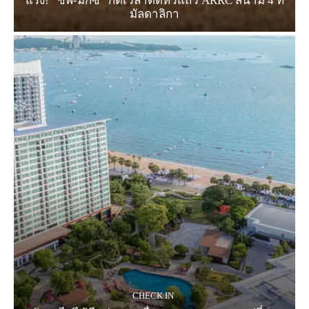
แรง! “ชิพ-มิกซ์” กดเวลาติดหัวแถว ARRC สนาม 4 ที่
มัลดาลิกา
CHECK IN