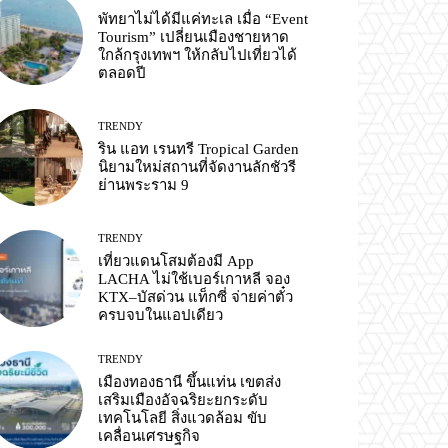
พัทยาไม่ได้มีแค่ทะเล เมื่อ “Event
Tourism” เปลี่ยนเมืองชายหาด
ใกล้กรุงเทพฯ ให้กลับไปเที่ยวได้
ตลอดปี
TRENDY
ริน แอท เรนทรี Tropical Garden
นิยามใหม่สถานที่จัดงานลักชัวรี
ย่านพระราม 9
TRENDY
เที่ยวแดนโสมต้องมี App
LACHA ไม่ใช้เบอร์เกาหลี จอง
KTX–บัสด่วน แท็กซี่ จ่ายค่าตั๋ว
ครบจบในแอปเดียว
TRENDY
เมืองทองธานี ขึ้นแท่น เขตส่ง
เสริมเมืองอัจฉริยะยกระดับ
เทคโนโลยี สิ่งแวดล้อม ขับ
เคลื่อนเศรษฐกิจ