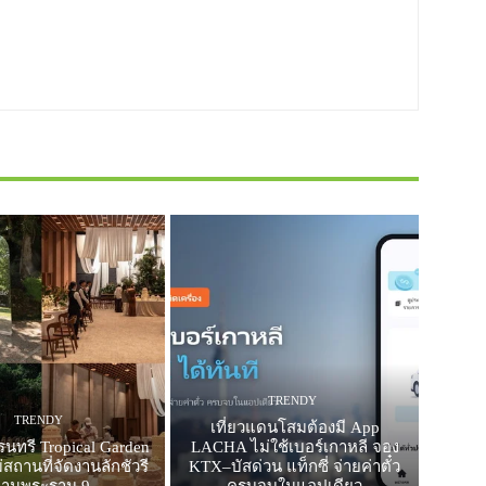
TRENDY
TRENDY
เที่ยวแดนโสมต้องมี App
รนทรี Tropical Garden
LACHA ไม่ใช้เบอร์เกาหลี จอง
สถานที่จัดงานลักชัวรี
KTX–บัสด่วน แท็กซี่ จ่ายค่าตั๋ว
ย่านพระราม 9
ครบจบในแอปเดียว