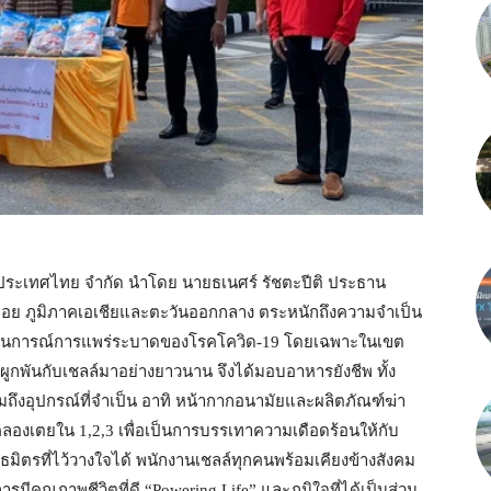
่งประเทศไทย จำกัด นำโดย นายธเนศร์ รัชตะปีติ ประธาน
ะตอย ภูมิภาคเอเชียและตะวันออกกลาง ตระหนักถึงความจำเป็น
สถานการณ์การแพร่ระบาดของโรคโควิด-19 โดยเฉพาะในเขต
ผูกพันกับเชลล์มาอย่างยาวนาน จึงได้มอบอาหารยังชีพ ทั้ง
วมถึงอุปกรณ์ที่จำเป็น อาทิ หน้ากากอนามัยและผลิตภัณฑ์ฆ่า
ดคลองเตยใน 1,2,3 เพื่อเป็นการบรรเทาความเดือดร้อนให้กับ
นธมิตรที่ไว้วางใจได้ พนักงานเชลล์ทุกคนพร้อมเคียงข้างสังคม
คุณภาพชีวิตที่ดี “Powering Life” และภูมิใจที่ได้เป็นส่วน