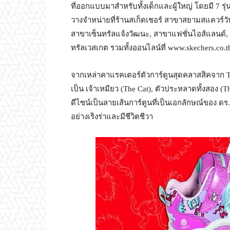
ที่ออกแบบมาสำหรับทั้งเด็กและผู้ใหญ่ โดยมี 7 รุ่น
วางจำหน่ายที่ร้านสเก็ตเชอร์ สาขาสยามสแควร์ว
สาขาเซ็นทรัลแจ้งวัฒนะ, สาขาแฟชั่นไอส์แลนด์,
ทรัลเวสเกต รวมทั้งออนไลน์ที่ www.skechers.co.t
จากเหล่าคาแรคเตอร์ตัวการ์ตูนสุดคลาสสิคจาก Th
เป็น เจ้าเหมียว (The Cat), ตัวประหลาดทั้งสอง (
ดีไซน์เป็นลายเส้นการ์ตูนที่เป็นเอกลักษณ์ของ ดร.
อย่างเริงร่าและมีชีวิตชีวา