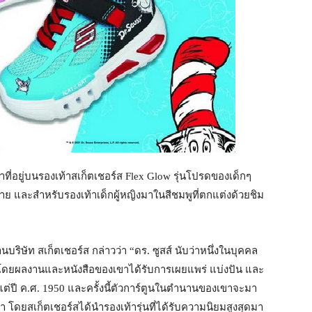
าที่อยู่บนรองเท้าสเก็ตเชอร์ส Flex Glow รุ่นโปรดของเด็กๆ
าย และสำหรับรองเท้าเด็กผู้หญิงมาในสีชมพูที่ตกแต่งด้วยชิม
นบริษัท สเก็ตเชอร์ส กล่าวว่า “ดร. ซูสส์ นับว่าหนึ่งในบุคคล
ดยผลงานและหนังสือของเขาได้รับการเผยแพร่ แบ่งปัน และ
แต่ปี ค.ศ. 1950 และครั้งนี้ตัวการ์ตูนในตำนานของเขาจะมา
า โดยสเก็ตเชอร์สได้นำรองเท้ารุ่นที่ได้รับความนิยมสูงสุดมา