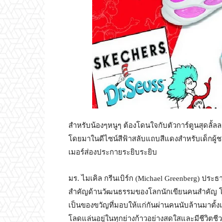
สำหรับน้องๆหนูๆ ต้องโดนใจกับตัวการ์ตูนสุดลั้ลล
โดยมาในดีไซน์สีฟ้าสลับแถบสีแดงสำหรับเด็กผู้ช
เมอร์ส่องประกายระยิบระยิบ
มร. ไมเคิล กรีนเบิร์ก (Michael Greenberg) ประธา
สำคัญด้านวัฒนธรรมของโลกนักเขียนคนสำคัญ โ
เป็นของขวัญที่มอบให้แก่กันผ่านคนนับล้านมาตั้ง
โลดแล่นอยู่ในทุกย่างก้าวอย่างสดใสและมีชีวิตชีว