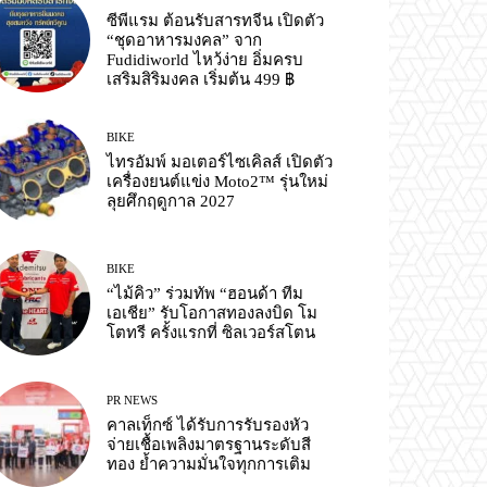
ซีพีแรม ต้อนรับสารทจีน เปิดตัว
“ชุดอาหารมงคล” จาก
Fudidiworld ไหว้ง่าย อิ่มครบ
เสริมสิริมงคล เริ่มต้น 499 ฿
BIKE
ไทรอัมพ์ มอเตอร์ไซเคิลส์ เปิดตัว
เครื่องยนต์แข่ง Moto2™ รุ่นใหม่
ลุยศึกฤดูกาล 2027
BIKE
“ไม้คิว” ร่วมทัพ “ฮอนด้า ทีม
เอเชีย” รับโอกาสทองลงบิด โม
โตทรี ครั้งแรกที่ ซิลเวอร์สโตน
PR NEWS
คาลเท็กซ์ ได้รับการรับรองหัว
จ่ายเชื้อเพลิงมาตรฐานระดับสี
ทอง ย้ำความมั่นใจทุกการเติม