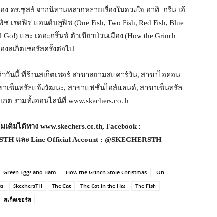
อง ดร.ซูสส์ จากนิทานหลากหลายเรื่องในดวงใจ อาทิ กรีน เอ้
ฟิช เรดฟิช แอนด์บลูฟิช (One Fish, Two Fish, Red Fish, Blue
’ll Go!) และ เดอะกริ๊นช์ ตัวเขียวป่วนเมือง (How the Grinch
องสเก็ตเชอร์สครั้งต่อไป
ววันนี้ ที่ร้านสเก็ตเชอร์ สาขาสยามสแควร์วัน, สาขาไอคอน
ขาเซ็นทรัลแจ้งวัฒนะ, สาขาแฟชั่นไอส์แลนด์, สาขาเซ็นทรัล
กต รวมทั้งออนไลน์ที่ www.skechers.co.th
่มเติมได้ทาง
www.skechers.co.th, Facebook :
H และ Line Official Account : @SKECHERSTH
Green Eggs and Ham
How the Grinch Stole Christmas
Oh
ss
SkechersTH
The Cat
The Cat in the Hat
The Fish
สเก็ตเชอร์ส