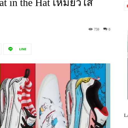
t in the Hat เหมียวใส่
759
0
LINE
L