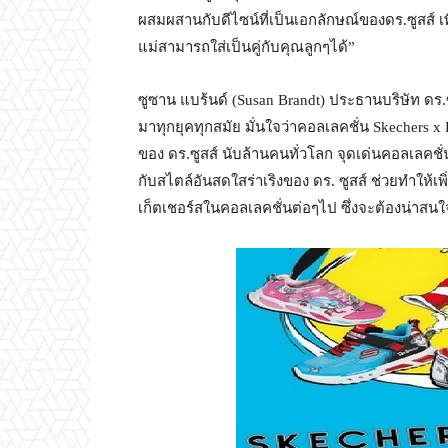
ผสมผสานกับดีไซน์ที่เป็นเอกลักษณ์ของดร.ซูสส์ เ
แม่สามารถใส่เป็นคู่กับคุณลูกๆได้”
ซูซาน แบร้นด์ (Susan Brandt) ประธานบริษัท ดร
มาทุกยุคทุกสมัย มั่นใจว่าคอลเลคชั่น Skechers
ของ ดร.ซูสส์ นับล้านคนทั่วโลก จุดเด่นคอลเลคชั่
กับสไตล์อันสดใสร่าเริงของ ดร. ซูสส์ ช่วยทำให้เพิ
เก็ตเชอร์สในคอลเลคชั่นต่อๆไป ซึ่งจะต้องน่าสนใจ