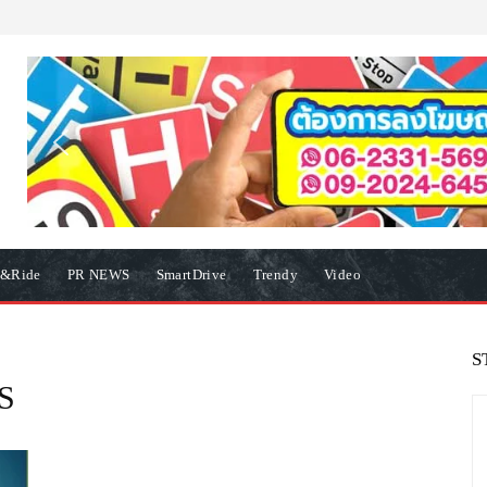
e&Ride
PR NEWS
SmartDrive
Trendy
Video
S
S