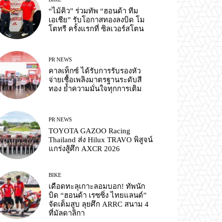
“ไม้คิว” ร่วมทัพ “ฮอนด้า ทีม
เอเชีย” รับโอกาสทองลงบิด โม
โตทรี ครั้งแรกที่ ซิลเวอร์สโตน
PR NEWS
คาลเท็กซ์ ได้รับการรับรองหัว
จ่ายเชื้อเพลิงมาตรฐานระดับสี
ทอง ย้ำความมั่นใจทุกการเติม
PR NEWS
TOYOTA GAZOO Racing
Thailand ส่ง Hilux TRAVO พิสูจน์
แกร่งสู้ศึก AXCR 2026
BIKE
เดือดทะลุเกาะลอมบอก! ทัพนัก
บิด “ฮอนด้า เรซซิ่ง ไทยแลนด์”
จัดเต็มสูบ ลุยศึก ARRC สนาม 4
ที่มัลดาลิกา