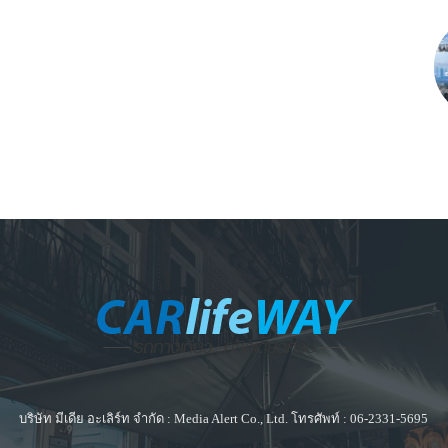
บริษัท มีเดีย อะเลิร์ท จำกัด : Media Alert Co., Ltd. โทรศัพท์ : 06-2331-5695