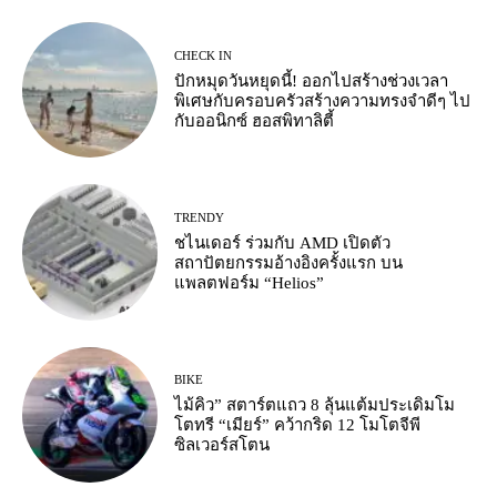
CHECK IN
ปักหมุดวันหยุดนี้! ออกไปสร้างช่วงเวลา
พิเศษกับครอบครัวสร้างความทรงจำดีๆ ไป
กับออนิกซ์ ฮอสพิทาลิตี้
TRENDY
ชไนเดอร์ ร่วมกับ AMD เปิดตัว
สถาปัตยกรรมอ้างอิงครั้งแรก บน
แพลตฟอร์ม “Helios”
BIKE
ไม้คิว” สตาร์ตแถว 8 ลุ้นแต้มประเดิมโม
โตทรี “เมียร์” คว้ากริด 12 โมโตจีพี
ซิลเวอร์สโตน