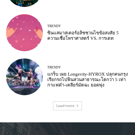
TRENDY
ซินแสมาสเตอร์อลิซชวนไขข้อสงสัย 5
ความเชื่อโหราศาสตร์ VS. การเดท
TRENDY
แกร็บ เผย Longevity-HYROX ปลุกคนกรุง
เรียกรถไปฟินสวนสาธารณะโตกว่า 5 เท่า
กาแฟดำ-เคลียร์มัตฉะ ยอดพุ่ง
Load more