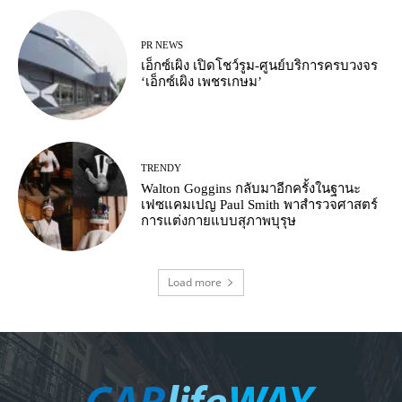
PR NEWS
เอ็กซ์เผิง เปิดโชว์รูม-ศูนย์บริการครบวงจร
‘เอ็กซ์เผิง เพชรเกษม’
TRENDY
Walton Goggins กลับมาอีกครั้งในฐานะ
เฟซแคมเปญ Paul Smith พาสำรวจศาสตร์
การแต่งกายแบบสุภาพบุรุษ
Load more