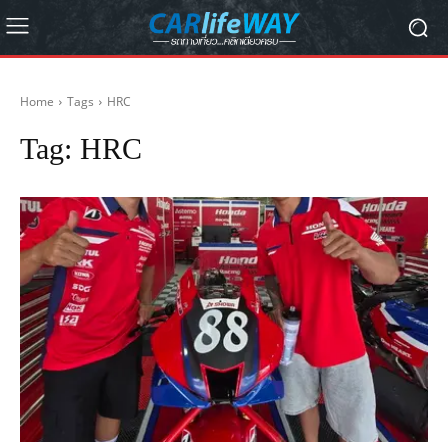
Home
Tags
HRC
Tag:
HRC