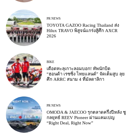
PR NEWS
TOYOTA GAZOO Racing Thailand ส่ง
Hilux TRAVO พิสูจน์แกร่งสู้ศึก AXCR
2026
BIKE
เดือดทะลุเกาะลอมบอก! ทัพนักบิด
“ฮอนด้า เรซซิ่ง ไทยแลนด์” จัดเต็มสูบ ลุย
ศึก ARRC สนาม 4 ที่มัลดาลิกา
PR NEWS
OMODA & JAECOO รุกตลาดครึ่งปีหลัง ชู
กลยุทธ์ REEV Pioneer ผ่านแคมเปญ
“Right Deal, Right Now”