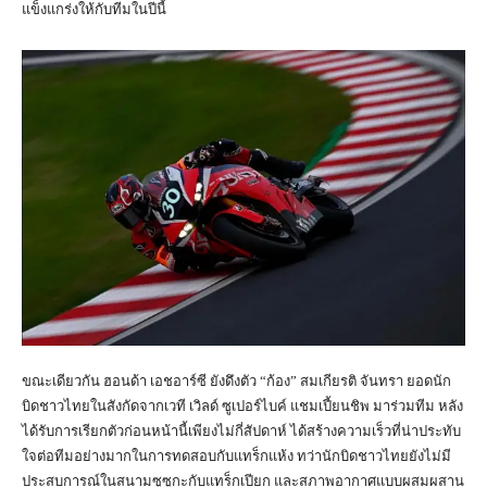
แข็งแกร่งให้กับทีมในปีนี้
ขณะเดียวกัน ฮอนด้า เอชอาร์ซี ยังดึงตัว “ก้อง” สมเกียรติ จันทรา ยอดนัก
บิดชาวไทยในสังกัดจากเวที เวิลด์ ซูเปอร์ไบค์ แชมเปี้ยนชิพ มาร่วมทีม หลัง
ได้รับการเรียกตัวก่อนหน้านี้เพียงไม่กี่สัปดาห์ ได้สร้างความเร็วที่น่าประทับ
ใจต่อทีมอย่างมากในการทดสอบกับแทร็กแห้ง ทว่านักบิดชาวไทยยังไม่มี
ประสบการณ์ในสนามซูซูกะกับแทร็กเปียก และสภาพอากาศแบบผสมผสาน