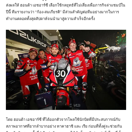
ส่งผลให้ ฮอนด้า เอชอาร์ซี เลือกใช้กลยุทธ์ที่ไม่เสี่ยงเพื่อภารกิจล่าแชมป์ใน
ปีนี้ ทีมรายงานว่า “ก้อง-สมเกียรติ” มีส่วนสำคัญต่อทีมอย่างมากในการ
ทำงานตลอดทั้งสุดสัปดาห์จนนำมาสู่ความสำเร็จอีกครั้ง
โดย ฮอนด้า เอชอาร์ซี ที่ได้ออกตัวจากโพลใช้นักบิดที่มีประสบการณ์กับ
สภาพอากาศที่ยากลำบากอย่าง ทาคาฮาชิ และ เรีย ก่อนที่ทั้งคู่จะช่วยกัน