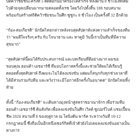
บิดคว้าชัยชนะครั้งที่ 5 ติดต่อกันมาครองได้สำเร็จ หลังผ่าน 8 ชั่วโมงที่เต็ม
ไปด้วยจุดเปลี่ยนมากมายตลอดทั้งเรซ โดยวิ่งไปทั้งสิ้น 188 รอบสนาม
พร้อมกับสร้างสถิติคว้าชัยชนะในศึก ซูซูกะ 8 ชั่วโมง เป็นครั้งที่ 32 อีกด้วย
“ก้อง-สมเกียรติ” นักบิดไทยกล่าวหลังจบสุดสัปดาห์แห่งความสำเร็จของทีม
ว่า “ผมดีใจจริงๆ ครับ กับ โจนาธาน และ ทาคูมิ วันนี้เราเป็นทีมที่มีความ
สุขมาก”
“สุดสัปดาห์นี้ผมได้รับประสบการณ์ และบทเรียนที่ดีอย่างมาก ผมขอ
ขอบคุณ ฮอนด้า เอชอาร์ซี ที่มอบโอกาสครั้งนี้และช่วยให้ผมได้เรียนรู้
ตลอดทั้งสุดสัปดาห์ ถึงผมจะไม่ได้ลงแข่งขัน แต่ผมก็สนุกกับทุกช่วงเวลาที่
ได้มีส่วนร่วมกับทีม และหวังว่าจะมีโอกาสอีกครั้งในอนาคต” นักบิดไทยทิ้ง
ท้าย
ทั้งนี้ “ก้อง-สมเกียรติ” จะเดินทางมุ่งหน้าสู่สหราชอาณาจักร เพื่อร่วมทีม
ฮอนด้า เอชอาร์ซี ต้นสังกัด เพื่อลงแข่งขันในศึก เวิลด์ ซูเปอร์ไบค์ แชมเปี้ยน
ชิพ 2026 สนามที่ 8 ของฤดูกาล ณ โดนิงตัน พาร์ค ระหว่างวันที่ 10-12
กรกฎาคมนี้ ซึ่งถือเป็นอีกหนึ่งเซอร์กิตที่เจ้าตัวยังไม่เคยลงแข่งขันอย่างเป็น
ทางการ