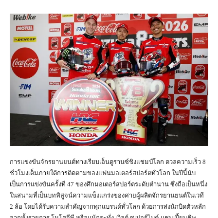
การแข่งขันจักรยานยนต์ทางเรียบเอ็นดูรานซ์ชิงแชมป์โลก ดวลความเร็ว 8
ชั่วโมงเต็มภายใต้การติดตามของแฟนมอเตอร์สปอร์ตทั่วโลก ในปีนี้นับ
เป็นการแข่งขันครั้งที่ 47 ของศึกมอเตอร์สปอร์ตระดับตำนาน ซึ่งถือเป็นหนึ่ง
ในสนามที่เป็นบทพิสูจน์ความแข็งแกร่งของค่ายผู้ผลิตจักรยานยนต์ในเวที
2 ล้อ โดยได้รับความสำคัญจากทุกแบรนด์ทั่วโลก ด้วยการส่งนักบิดตัวหลัก
จากทั้งรายการ โมโตจีพี หรือแม้กระทั่ง เวิลด์ ซูเปอร์ไบค์ แชมเปี้ยนชิพ