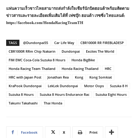
แฟนความเร็วชาวไทยสามารถส่งกำลังใจเชียร์นักบิดฮอนด้าพร้อมติดตาม
ข่าวสารและรายละเอียดเพิ่มเติมได้ที่ เฟซบุ๊ก ฮอนด้า เรซซิ่ง ไทยแลนด์:
https://facebook.com/HondaRacingTeamTH
TAGS
@Dundonpai55
Car Life Way
CBR1000R RR FIREBLADESP
CBR1000R RRm Chip Nakarin
Dundonpai
Excites The World
FIM EWC Coca-Cola Suzuka 8 Hours
Honda BigBike
Honda Racing Team Thailand
Honda Racing Thailand
HRC
HRC with Japan Post
Jonathan Rea
Kong
Kong Somkiat
KraPook Dundonpai
LekLek Dundonpai
Motor Oops
Suzuka 8 H
Suzuka 8 Hours
Suzuka 8 Hours Endurance Rac
Suzuka Eight Hours
Takumi Takahashi
Thai Honda
Facebook
X
Print