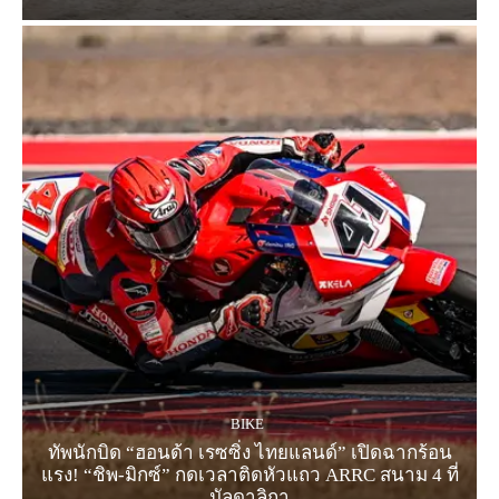
BIKE
ทัพนักบิด “ฮอนด้า เรซซิ่ง ไทยแลนด์” เปิดฉากร้อน
แรง! “ชิพ-มิกซ์” กดเวลาติดหัวแถว ARRC สนาม 4 ที่
มัลดาลิกา