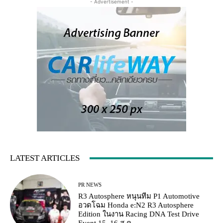
- Advertisement -
LATEST ARTICLES
PR NEWS
R3 Autosphere หนุนทีม P1 Automotive
อวดโฉม Honda e:N2 R3 Autosphere
Edition ในงาน Racing DNA Test Drive
Event 15–16 ส.ค.