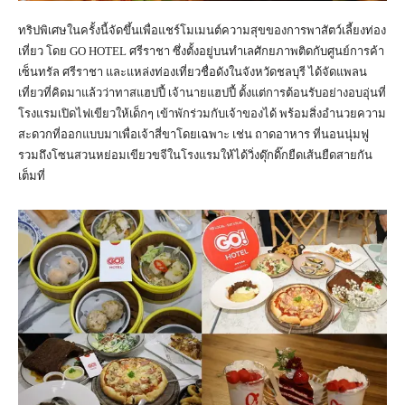
ทริปพิเศษในครั้งนี้จัดขึ้นเพื่อแชร์โมเมนต์ความสุขของการพาสัตว์เลี้ยงท่อง
เที่ยว โดย GO HOTEL ศรีราชา ซึ่งตั้งอยู่บนทำเลศักยภาพติดกับศูนย์การค้า
เซ็นทรัล ศรีราชา และแหล่งท่องเที่ยวชื่อดังในจังหวัดชลบุรี ได้จัดแพลน
เที่ยวที่คิดมาแล้วว่าทาสแฮปปี้ เจ้านายแฮปปี้ ตั้งแต่การต้อนรับอย่างอบอุ่นที่
โรงแรมเปิดไฟเขียวให้เด็กๆ เข้าพักร่วมกับเจ้าของได้ พร้อมสิ่งอำนวยความ
สะดวกที่ออกแบบมาเพื่อเจ้าสี่ขาโดยเฉพาะ เช่น ถาดอาหาร ที่นอนนุ่มฟู
รวมถึงโซนสวนหย่อมเขียวขจีในโรงแรมให้ได้วิ่งดุ๊กดิ๊กยืดเส้นยืดสายกัน
เต็มที่