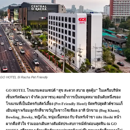
GO HOTEL Si Racha Pet Friendly
GO HOTEL โรงแรมคอนเซปต์ “สุข สะดวก สบาย สุดคุ้ม” ในเครือบริษัท
เซ็นทรัลพัฒนา จำกัด (มหาชน) ตอกย้ำการเป็นหมุดหมายอันดับหนึ่งของ
โรงแรมที่เป็นมิตรกับสัตว์เลี้ยง (Pet-Friendly Hotel) จัดทริปสุดคิวต์ชวนแก็
งอินฟลูฯ พร้อมลูกรักสี่ขาขวัญใจชาวโซเชียล อาทิ บักขาม (Bug Kham),
Bowling_Bowky, หญิงโม, หนุ่มเนื้อทอง กับ จันทร์เจ้าขา และ Hoshi หน้า
ผากคือหัวใจ ร่วมออกเดินทางสัมผัสประสบการณ์พักผ่อนสุดฟิน ณ GO