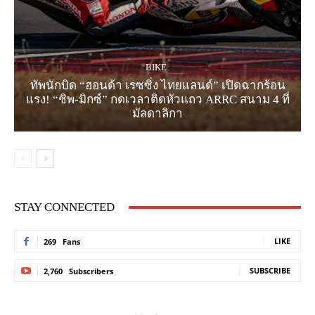
BIKE
ทัพนักบิด “ฮอนด้า เรซซิ่ง ไทยแลนด์” เปิดฉากร้อน
แรง! “ชิพ-มิกซ์” กดเวลาติดหัวแถว ARRC สนาม 4 ที่
มัลดาลิกา
STAY CONNECTED
LIKE
269
Fans
SUBSCRIBE
2,760
Subscribers