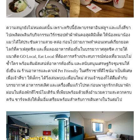
ความสนุกยังไม่หมดแค่นั้น เพราะทริปนี้ยังพาบรรดาอินฟลูฯ และแก็งสี่ขา
ไปเพลิดเพลินกับกิจกรรมเวิร์กชอปทำผ้าพันคอสุดลิมิเต็ด ให้น้องหมาน้อง
แมวได้ใส่ประชันความสวย-หล่อ ก่อนไปถ่ายภาพทำคอนเทนต์เรียกยอด
ไลก์ที่คาเฟ่สุดชิล และลิ้มลองอาหารท้องถิ่นในบรรยากาศสุดชิค ภายใต้
แนวคิด GO Local, Eat Local ที่ต้องการสร้างประสบการณ์ท่องเที่ยวแบบไม่
ซ้ำใคร พร้อมสัมผัสเสน่ห์อาหารท้องถิ่น และสนับสนุนเศรษฐกิจชุมชนให้
ยั่งยืน ณ ร้านอาหารและคาเฟ่ Pet Friendly ในศรีราชาที่ดีไซน์มาเป็นพิเศษ
เพื่อเจ้าสี่ขา ให้เด็กๆ ได้วิ่งเล่นพบปะเพื่อนใหม่ ส่วนเจ้าของก็ได้ดื่มด่ำกับ
บรรยากาศ อาหารรสเลิศ และเครื่องดื่มแก้วโปรด ก่อนพาลูกรักกลับมาพัก
ผ่อนในห้องพักดีไซน์โมเดิร์น ที่เพียบพร้อมด้วยสิ่งอำนวยความสะดวกครบ
ครัน ชาร์จพลังให้เต็มอิ่มเตรียมพร้อมสำหรับการเดินทางในวันต่อไป