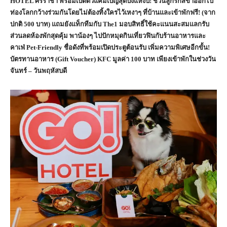
HOTEL ศรีราชา พร้อมเปิดตัวแคมเปญสุดปังแห่งปี! ชวนลูกรักสี่ขาออกไป
ท่องโลกกว้างร่วมกันโดยไม่ต้องทิ้งใครไว้เหงาๆ ที่บ้านและเข้าพักฟรี! (จาก
ปกติ 500 บาท) แถมยังแท็กทีมกับ The1 มอบสิทธิ์ใช้คะแนนสะสมแลกรับ
ส่วนลดห้องพักสุดคุ้ม พาน้องๆ ไปปักหมุดกินเที่ยวฟินกับร้านอาหารและ
คาเฟ่ Pet-Friendly ชื่อดังที่พร้อมเปิดประตูต้อนรับ เพิ่มความพิเศษอีกขั้น!
บัตรทานอาหาร (Gift Voucher) KFC มูลค่า 100 บาท เพียงเข้าพักในช่วงวัน
จันทร์ – วันพฤหัสบดี