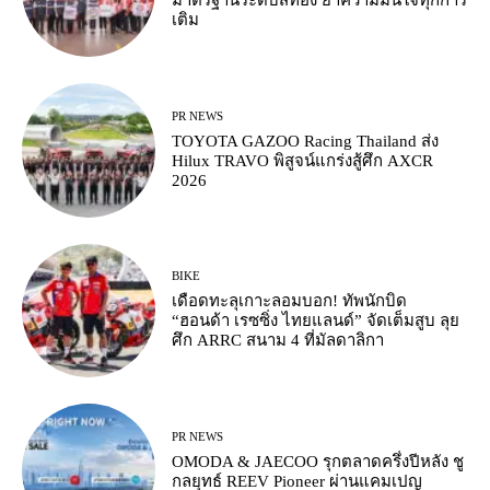
มาตรฐานระดับสีทอง ย้ำความมั่นใจทุกการ
เติม
PR NEWS
TOYOTA GAZOO Racing Thailand ส่ง
Hilux TRAVO พิสูจน์แกร่งสู้ศึก AXCR
2026
BIKE
เดือดทะลุเกาะลอมบอก! ทัพนักบิด
“ฮอนด้า เรซซิ่ง ไทยแลนด์” จัดเต็มสูบ ลุย
ศึก ARRC สนาม 4 ที่มัลดาลิกา
PR NEWS
OMODA & JAECOO รุกตลาดครึ่งปีหลัง ชู
กลยุทธ์ REEV Pioneer ผ่านแคมเปญ