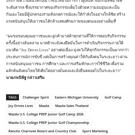
ประกายความฝันให้กับเยาวชนไทยในการก้าวสู่เส้นทางนักกอล์ฟอาชีพ
ระดับสากล ซึ่งบรรยากาศของกิจกรรมเต็มไปด้วยความอบอุ่นและเป็น
กันเอง โดยมีผู้ปกครองร่วมสังเกตการณ์และให้กำลังใจอย่างใกล้ชิด สร้าง
แรงสนับสนุนให้เยาวชนได้กล้าแสดงศักยภาพของตนเองอย่างเต็มที่
“ผมขอขอบคุณเยาวชนและลูกค้ามาสด้าทุกท่านที่ให้การตอบรับกิจกรรม
ครั้งนี้อย่างล้นหลาม มาสด้าจะยังคงยึดมั่นในการดำเนินกิจกรรมภายใต้
แนวคิด “Joy Drives Lives” อย่างต่อเนื่อง มุ่งหวังให้ทุกกิจกรรมเป็นมากกว่า
ประสบการณ์การขับขี่ แต่เป็นการสร้างคุณค่าให้กับสังคมในระยะยาว ผ่าน
การสนับสนุนเยาวชน การศึกษา และการเสริมทักษะการใช้ชีวิต เพื่อร่วม
ผลักดันสังคมไทยให้เติบโตอย่างมั่นคงและยั่งยืนตลอดไปในระยะยาว”
นายภพนิพิฐ กล่าวเสริม
TAGS
Challenger Spirit
Eastern Michigan University
Golf Camp
Joy Drives Lives
Mazda
Mazda Sales Thailand
Mazda U.S. College PREP Junior Golf Camp 2026
Mazda U.S. College PREP Junior Golf Championship
Rancho Charnvee Resort and Country Club
Sport Marketing