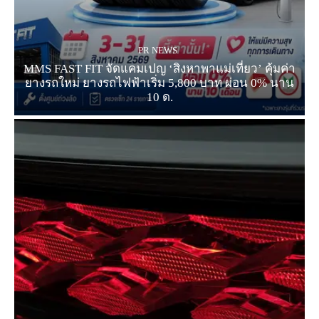
PR NEWS
MMS FAST FIT จัดแคมเปญ ‘สิงหาพาแม่เที่ยว’ คุ้มค่า
ยางรถใหม่ ยางรถไฟฟ้าเริ่ม 5,800 บาท ผ่อน 0% นาน
10 ด.