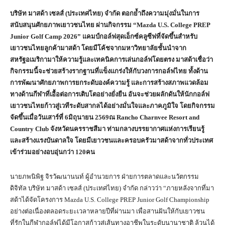
บริษัท มาสด้า เซลส์ (ประเทศไทย) จำกัด ตอกย้ำถึงความมุ่งมั่นในการ
สนับสนุนศักยภาพเยาวชนไทย ผ่านกิจกรรม “Mazda U.S. College PREP
Junior Golf Camp 2026” แคมป์กอล์ฟสุดเอ็กซ์คลูซีฟที่จัดขึ้นสำหรับ
เยาวชนไทยลูกค้ามาสด้า โดยมีโค้ชจากมหาวิทยาลัยชั้นนำจาก
สหรัฐอเมริกามาให้ความรู้และเทคนิคการเล่นกอล์ฟโดยตรง มาสด้าเชื่อว่า
กิจกรรมนี้จะช่วยสร้างรากฐานที่แข็งแกร่งให้กับวงการกอล์ฟไทย ทั้งด้าน
การพัฒนาศักยภาพการยกระดับองค์ความรู้ และการสร้างสภาพแวดล้อม
ทางด้านกีฬาที่เอื้อต่อการเติบโตอย่างยั่งยืน อันจะช่วยผลักดันให้นักกอล์ฟ
เยาวชนไทยก้าวสู่เวทีระดับสากลได้อย่างมั่นใจและภาคภูมิใจ โดยกิจกรรม
จัดขึ้นเมื่อวันเสาร์ที่ 6มิถุนายน 2569ณ Rancho Charnvee Resort and
Country Club จังหวัดนครราชสีมา ท่ามกลางบรรยากาศแห่งการเรียนรู้
และสร้างแรงบันดาลใจ โดยมีเยาวชนและครอบครัวมาสด้าจากทั่วประเทศ
เข้าร่วมอย่างอบอุ่นกว่า 120คน
นายภพนิพิฐ จิรวัฒนานนท์ ผู้อำนวยการ ฝ่ายการตลาดและนวัตกรรม
ดิจิทัล บริษัท มาสด้า เซลส์ (ประเทศไทย) จำกัด กล่าวว่า “ภายหลังจากที่มา
สด้าได้จัดโครงการ Mazda U.S. College PREP Junior Golf Championship
อย่างต่อเนื่องตลอดระยะเวลาหลายปีที่ผ่านมา เพื่อสานฝันให้กับเยาวชน
ที่รักในกีฬากอล์ฟได้มีโอกาสก้าวสู่เส้นทางอาชีพในระดับนานาชาติ ล้วนได้