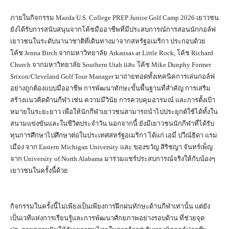
ภายในกิจกรรม Mazda U.S. College PREP Junior Golf Camp 2026 เยาวชน
ยังได้รับการสนับสนุนจากโค้ชมืออาชีพที่มีประสบการณ์การสอนนักกอล์ฟ
เยาวชนในระดับนานาชาติที่เดินทางมาจากสหรัฐอเมริกา ประกอบด้วย
โค้ช Jenna Birch จากมหาวิทยาลัย Arkansas at Little Rock, โค้ช Richard
Church จากมหาวิทยาลัย Southern Utah และ โค้ช Mike Dunphy Former
Srixon/Cleveland Golf Tour Manager มาถ่ายทอดทั้งเทคนิคการเล่นกอล์ฟ
อย่างถูกต้องแบบมืออาชีพ การพัฒนาทักษะขั้นพื้นฐานที่สำคัญ การเสริม
สร้างแนวคิดด้านกีฬา เช่น ความมีวินัย การควบคุมอารมณ์ และการตั้งเป้า
หมายในระยะยาว เพื่อให้นักกีฬาเยาวชนสามารถนำไปประยุกต์ใช้ได้ทั้งใน
สนามแข่งขันและในชีวิตประจำวัน นอกจากนี้ ยังมีเยาวชนนักกีฬาที่ได้รับ
ทุนการศึกษาไปศึกษาต่อในประเทศสหรัฐอเมริกา ได้แก่ เอมี่ ปวีณ์ธิดา แรม
เมือง จาก Eastern Michigan University และ ของขวัญ สิริชญา จันทร์เพ็ญ
จาก University of North Alabama มาร่วมแชร์ประสบการณ์จริงให้กับน้องๆ
เยาวชนในครั้งนี้ด้วย
กิจกรรมในครั้งนี้ไม่เพียงเป็นเพียงการฝึกฝนทักษะด้านกีฬาเท่านั้น แต่ยัง
เป็นเวทีแห่งการเรียนรู้และการพัฒนาศักยภาพอย่างรอบด้าน ที่ช่วยจุด