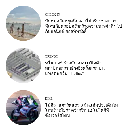
CHECK IN
ปักหมุดวันหยุดนี้! ออกไปสร้างช่วงเวลา
พิเศษกับครอบครัวสร้างความทรงจำดีๆ ไป
กับออนิกซ์ ฮอสพิทาลิตี้
TRENDY
ชไนเดอร์ ร่วมกับ AMD เปิดตัว
สถาปัตยกรรมอ้างอิงครั้งแรก บน
แพลตฟอร์ม “Helios”
BIKE
ไม้คิว” สตาร์ตแถว 8 ลุ้นแต้มประเดิมโม
โตทรี “เมียร์” คว้ากริด 12 โมโตจีพี
ซิลเวอร์สโตน