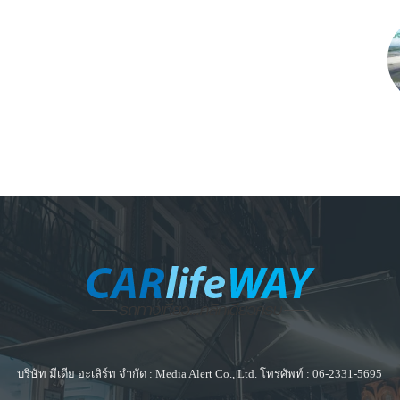
บริษัท มีเดีย อะเลิร์ท จำกัด : Media Alert Co., Ltd. โทรศัพท์ : 06-2331-5695