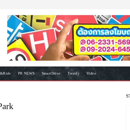
e&Ride
PR NEWS
SmartDrive
Trendy
Video
S
Park