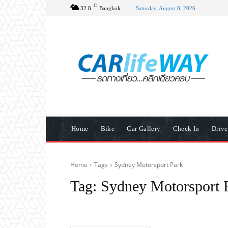
C
32.8
Bangkok
Saturday, August 8, 2026
Home
Bike
Car Gallery
Check In
Driv
Home
Tags
Sydney Motorsport Park
Tag:
Sydney Motorsport 