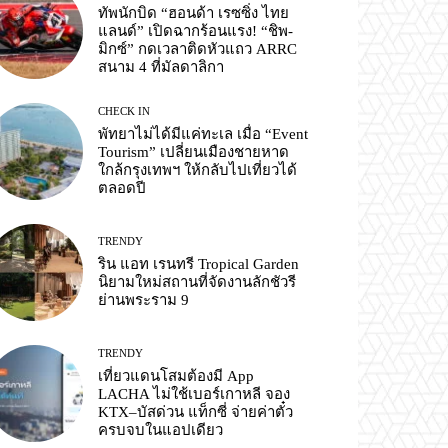
ทัพนักบิด “ฮอนด้า เรซซิ่ง ไทย
แลนด์” เปิดฉากร้อนแรง! “ชิพ-
มิกซ์” กดเวลาติดหัวแถว ARRC
สนาม 4 ที่มัลดาลิกา
CHECK IN
พัทยาไม่ได้มีแค่ทะเล เมื่อ “Event
Tourism” เปลี่ยนเมืองชายหาด
ใกล้กรุงเทพฯ ให้กลับไปเที่ยวได้
ตลอดปี
TRENDY
ริน แอท เรนทรี Tropical Garden
นิยามใหม่สถานที่จัดงานลักชัวรี
ย่านพระราม 9
TRENDY
เที่ยวแดนโสมต้องมี App
LACHA ไม่ใช้เบอร์เกาหลี จอง
KTX–บัสด่วน แท็กซี่ จ่ายค่าตั๋ว
ครบจบในแอปเดียว