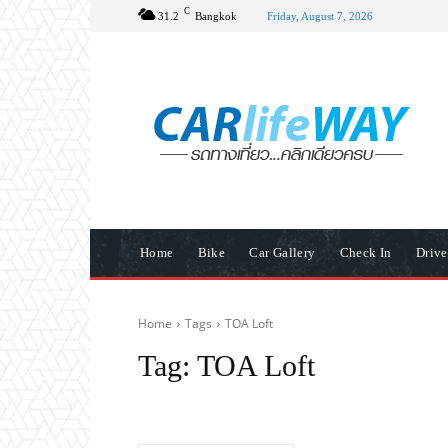
C
31.2
Bangkok
Friday, August 7, 2026
Home
Bike
Car Gallery
Check In
Driv
Home
Tags
TOA Loft
Tag:
TOA Loft