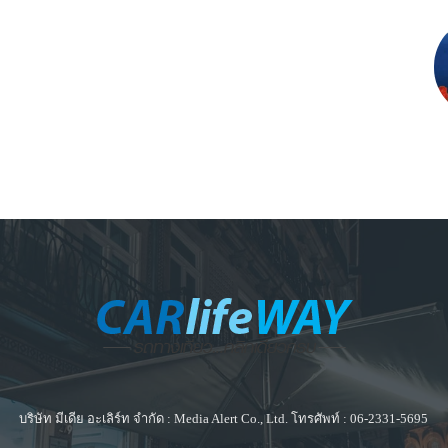
บริษัท มีเดีย อะเลิร์ท จำกัด : Media Alert Co., Ltd. โทรศัพท์ : 06-2331-5695