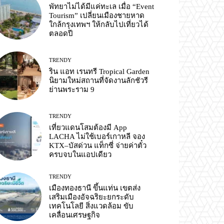
พัทยาไม่ได้มีแค่ทะเล เมื่อ “Event
Tourism” เปลี่ยนเมืองชายหาด
ใกล้กรุงเทพฯ ให้กลับไปเที่ยวได้
ตลอดปี
TRENDY
ริน แอท เรนทรี Tropical Garden
นิยามใหม่สถานที่จัดงานลักชัวรี
ย่านพระราม 9
TRENDY
เที่ยวแดนโสมต้องมี App
LACHA ไม่ใช้เบอร์เกาหลี จอง
KTX–บัสด่วน แท็กซี่ จ่ายค่าตั๋ว
ครบจบในแอปเดียว
TRENDY
เมืองทองธานี ขึ้นแท่น เขตส่ง
เสริมเมืองอัจฉริยะยกระดับ
เทคโนโลยี สิ่งแวดล้อม ขับ
เคลื่อนเศรษฐกิจ