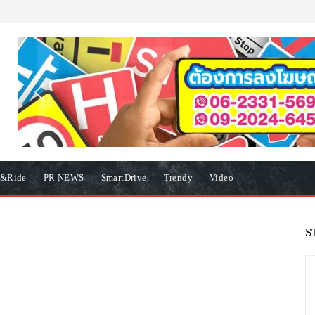
e&Ride
PR NEWS
SmartDrive
Trendy
Video
S