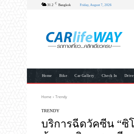
C
31.2
Bangkok
Friday, August 7, 2026
Home
Bike
Car Gallery
Check In
Driv
Home
Trendy
TRENDY
บริการฉีดวัคซีน “ซ