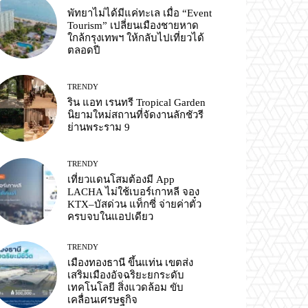
พัทยาไม่ได้มีแค่ทะเล เมื่อ “Event
Tourism” เปลี่ยนเมืองชายหาด
ใกล้กรุงเทพฯ ให้กลับไปเที่ยวได้
ตลอดปี
TRENDY
ริน แอท เรนทรี Tropical Garden
นิยามใหม่สถานที่จัดงานลักชัวรี
ย่านพระราม 9
TRENDY
เที่ยวแดนโสมต้องมี App
LACHA ไม่ใช้เบอร์เกาหลี จอง
KTX–บัสด่วน แท็กซี่ จ่ายค่าตั๋ว
ครบจบในแอปเดียว
TRENDY
เมืองทองธานี ขึ้นแท่น เขตส่ง
เสริมเมืองอัจฉริยะยกระดับ
เทคโนโลยี สิ่งแวดล้อม ขับ
เคลื่อนเศรษฐกิจ