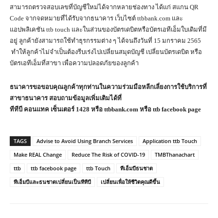
สามารถตรวจสอบเลขที่บัญชีใหม่ได้จากหลายช่องทาง ได้แก่ สแกน QR
Code จากจดหมายที่ได้รับจากธนาคาร เว็บไซต์ ttbbank.com และ
แอปพลิเคชัน ttb touch และในส่วนของบัตรเดบิตหรือบัตรเอทีเอ็มใบเดิมที่มี
อยู่ ลูกค้ายังสามารถใช้ทำธุรกรรมต่าง ๆ ได้จนถึงวันที่ 15 มกราคม 2565
ทำให้ลูกค้าไม่จำเป็นต้องรีบเร่งไปเปลี่ยนสมุดบัญชี เปลี่ยนบัตรเดบิต หรือ
บัตรเอทีเอ็มที่สาขา เพื่อความปลอดภัยของลูกค้า
ธนาคารขอขอบคุณลูกค้าทุกท่านในความร่วมมือหลีกเลี่ยงการใช้บริการที่
สาขาธนาคาร สอบถามข้อมูลเพิ่มเติมได้ที่
ทีทีบี คอนแทค เซ็นเตอร์ 1428 หรือ ttbbank.com หรือ ttb facebook page
TAGS
Advise to Avoid Using Branch Services
Application ttb Touch
Make REAL Change
Reduce The Risk of COVID-19
TMBThanachart
ttb
ttb facebook page
ttb Touch
ทีเอ็มบีธนชาต
ทีเอ็มบีและธนชาตเปลี่ยนเป็นทีทีบี
เปลี่ยนเพื่อให้ชีวิตคุณดีขึ้น