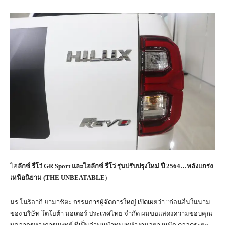
ไฮ
ลักซ์ รีโว่
GR Sport
และไฮลักซ์ รีโว่ รุ่นปรับปรุงใหม่ ปี
2564…
พลังแกร่ง
เหนือนิยาม (
THE UNBEATABLE
)
มร.โนริอากิ ยามาชิตะ กรรมการผู้จัดการใหญ่ เปิดเผยว่า “ก่อนอื่นในนาม
ของ บริษัท โตโยต้า มอเตอร์ ประเทศไทย จำกัด ผมขอแสดงความขอบคุณ