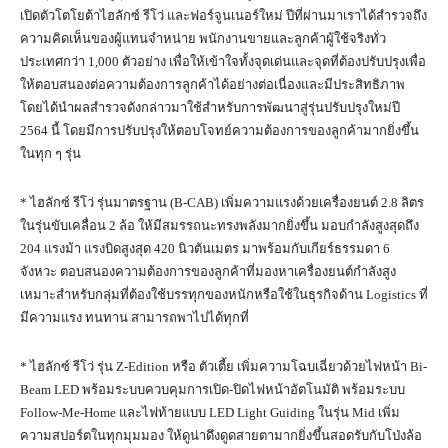
เปิดตัวโตโยต้าไฮลักซ์ รีโว่ และฟอร์จูนเนอร์ใหม่ ปีที่ผ่านมาเราได้สำรวจถึง
ความคิดเห็นของผู้แทนจำหน่าย พนักงานขายและลูกค้าผู้ใช้จริงทั่ว
ประเทศกว่า 1,000 ตัวอย่าง เพื่อให้เข้าใจทั้งจุดเด่นและจุดที่ต้องปรับปรุงเพื่อ
ให้ตอบสนองต่อความต้องการลูกค้าได้อย่างต่อเนื่องและมีประสิทธิภาพ
โดยได้นำผลสำรวจดังกล่าวมาใช้สำหรับการพัฒนาสู่รุ่นปรับปรุงใหม่ปี
2564 นี้ โดยมีการปรับปรุงให้ตอบโจทย์ความต้องการของลูกค้ามากยิ่งขึ้น
ในทุก ๆ รุ่น
* ไฮลักซ์ รีโว่ รุ่นมาตรฐาน (B-CAB) เพิ่มความแรงด้วยเครื่องยนต์ 2.8 ลิตร
ในรุ่นขับเคลื่อน 2 ล้อ ให้มีสมรรถนะทรงพลังมากยิ่งขึ้น มอบกำลังสูงสุดถึง
204 แรงม้า แรงบิดสูงสุด 420 นิวตันเมตร มาพร้อมกับเกียร์ธรรมดา 6
จังหวะ ตอบสนองความต้องการของลูกค้าที่มองหาเครื่องยนต์กำลังสูง
เหมาะสำหรับกลุ่มที่ต้องใช้บรรทุกของหนักหรือใช้ในธุรกิจด้าน Logistics ที่
มีความแรง ทนทาน สามารถพาไปได้ทุกที่
* ไฮลักซ์ รีโว่ รุ่น Z-Edition หรือ ตัวเตี้ย เพิ่มความโฉบเฉี่ยวด้วยไฟหน้า Bi-
Beam LED พร้อมระบบควบคุมการเปิด-ปิดไฟหน้าอัตโนมัติ พร้อมระบบ
Follow-Me-Home และไฟท้ายแบบ LED Light Guiding ในรุ่น Mid เพิ่ม
ความสปอร์ตในทุกมุมมอง ให้ดูน่าดึงดูดสายตามากยิ่งขึ้นสอดรับกับโป่งล้อ