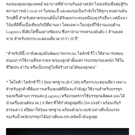
ขอขอบคุณกลุ่มแพทย์ พยาบาลที่ทำงานกันอย่างหนัก ไม่ย่อท้อเพื่อต่อสู้กับ
สถานการณ์ Covid-19 ในขณะนี้ และผมขอเป็นกำลังใจให้ทุกๆ คนผ่านพ้น
วิกฤตินี้ สำหรับตลาดรถยนต์นั้นได้รับผลกระทบเหมือนธุรกิจอื่นๆ แต่มีแนว
โน้มที่ดีขึ้นเมื่อเทียบกับปีที่ผ่านมา โดยเฉพาะในกลุ่มที่ใช้งานแบบด้าน
Logistics ที่เติบโตขึ้นอย่างชัดเจน ซึ่งเราสามารถครองอันดับ 1 ด้านยอด
ขาย สำหรับรถกระบะตอนเดียวมากว่า 20 ปี”
“สำหรับปีนี้ เรายังคงมุ่งมั่นพัฒนารถกระบะ ไฮลักซ์ รีโว่ ให้สามารถตอบ
สนองการใช้งานที่หลากหลายของลูกค้าตั้งแต่การบรรทุกของหนัก ใช้ใน
ชีวิตประจำวัน หรือเป็นรถคู่ใจที่สร้างรายได้ของทุกคน”
* โตโยต้า ไฮลักซ์ รีโว่ รุ่นมาตรฐาน (B-CAB) หรือกระบะตอนเดียว เหมาะ
สำหรับลูกค้าที่ต้องการเครื่องยนต์ที่มีพละกำลังสูง ใช้งานสำหรับบรรทุก
ของหรือด้านการขนส่ง (Logistic) หรือเกษตรกรใช้บรรทุกผลิตผล และได้
นำเครื่องยนต์ขนาด 2.8 ลิตร ที่ให้กำลังสูงสุดถึง 204 แรงม้า พร้อมเกียร์
ธรรมดา 6 สปีดมาใส่รุ่นมาตรฐาน พร้อมด้วยระบบช่วงล่างที่แข็งแกร่ง
รองรับน้ำหนักบรรทุกได้อย่างดีและประหยัดน้ำมันสูงสุด