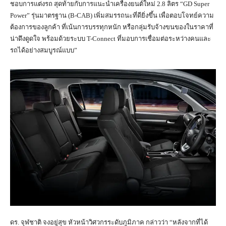
ชอบการแต่งรถ สุดท้ายกับการแนะนำเครื่องยนต์ใหม่ 2.8 ลิตร “GD Super
Power” รุ่นมาตรฐาน (B-CAB) เพิ่มสมรรถนะที่ดียิ่งขึ้น เพื่อตอบโจทย์ความ
ต้องการของลูกค้า ที่เน้นการบรรทุกหนัก หรือกลุ่มรับจ้างขนของในราคาที่
น่าดึงดูดใจ พร้อมด้วยระบบ T-Connect ที่มอบการเชื่อมต่อระหว่างคนและ
รถได้อย่างสมบูรณ์แบบ”
ดร. จุฬชาติ จงอยู่สุข หัวหน้าวิศวกรระดับภูมิภาค กล่าวว่า “หลังจากที่ได้