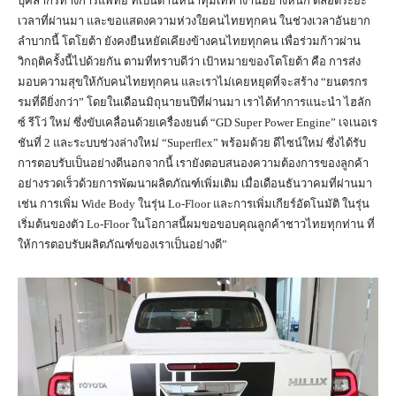
บุคลากรทางการแพทย์ ที่เป็นด่านหน้าทุ่มเททำงานอย่างหนัก ตลอดระยะ
เวลาที่ผ่านมา และขอแสดงความห่วงใยคนไทยทุกคน ในช่วงเวลาอันยาก
ลำบากนี้ โตโยต้า ยังคงยืนหยัดเคียงข้างคนไทยทุกคน เพื่อร่วมก้าวผ่าน
วิกฤติครั้งนี้ไปด้วยกัน ตามที่ทราบดีว่า เป้าหมายของโตโยต้า คือ การส่ง
มอบความสุขให้กับคนไทยทุกคน และเราไม่เคยหยุดที่จะสร้าง “ยนตรกร
รมที่ดียิ่งกว่า” โดยในเดือนมิถุนายนปีที่ผ่านมา เราได้ทำการแนะนำ ไฮลัก
ซ์ รีโว่ ใหม่ ซึ่งขับเคลื่อนด้วยเครื่องยนต์ “GD Super Power Engine” เจเนอเร
ชันที่ 2 และระบบช่วงล่างใหม่ “Superflex” พร้อมด้วย ดีไซน์ใหม่ ซึ่งได้รับ
การตอบรับเป็นอย่างดีนอกจากนี้ เรายังตอบสนองความต้องการของลูกค้า
อย่างรวดเร็วด้วยการพัฒนาผลิตภัณฑ์เพิ่มเติม เมื่อเดือนธันวาคมที่ผ่านมา
เช่น การเพิ่ม Wide Body ในรุ่น Lo-Floor และการเพิ่มเกียร์อัตโนมัติ ในรุ่น
เริ่มต้นของตัว Lo-Floor ในโอกาสนี้ผมขอขอบคุณลูกค้าชาวไทยทุกท่าน ที่
ให้การตอบรับผลิตภัณฑ์ของเราเป็นอย่างดี”