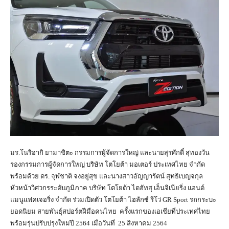
มร.โนริอากิ ยามาชิตะ กรรมการผู้จัดการใหญ่ และนายสุรศักดิ์ สุทองวัน
รองกรรมการผู้จัดการใหญ่ บริษัท โตโยต้า มอเตอร์ ประเทศไทย จำกัด
พร้อมด้วย ดร. จุฬชาติ จงอยู่สุข และนางสาวอัญญารัตน์ สุทธิเบญจกุล
หัวหน้าวิศวกรระดับภูมิภาค บริษัท โตโยต้า ไดฮัทสุ เอ็นจิเนียริ่ง แอนด์
แมนูแฟคเจอริ่ง จำกัด ร่วมเปิดตัว โตโยต้า ไฮลักซ์ รีโว่ GR Sport รถกระบะ
ยอดนิยม สายพันธุ์สปอร์ตฝีมือคนไทย ครั้งแรกของเอเชียที่ประเทศไทย
พร้อมรุ่นปรับปรุงใหม่ปี 2564 เมื่อวันที่ 25 สิงหาคม 2564