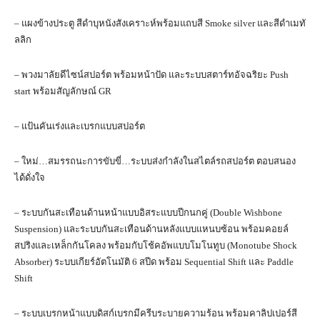
– แผงข้างประตู สีดำบุหนังสังเคราะห์พร้อมแถบสี Smoke silver และสีดําเมทั
ลลิก
– พวงมาลัยดีไซน์สปอร์ต พร้อมหน้าปัด และระบบสตาร์ทอัจฉริยะ Push
start พร้อมสัญลักษณ์ GR
– แป้นคันเร่งและเบรกแบบสปอร์ต
– ใหม่…สมรรถนะการขับขี่…ระบบส่งกำลังในสไตล์รถสปอร์ต ตอบสนอง
ได้ดั่งใจ
– ระบบกันสะเทือนด้านหน้าแบบอิสระแบบปีกนกคู่ (Double Wishbone
Suspension) และระบบกันสะเทือนด้านหลังแบบแหนบซ้อน พร้อมคอยล์
สปริงและเหล็กกันโคลง พร้อมกับโช้คอัพแบบโมโนทูบ (Monotube Shock
Absorber) ระบบเกียร์อัตโนมัติ 6 สปีด พร้อม Sequential Shift และ Paddle
Shift
– ระบบเบรกหน้าแบบดิสก์เบรกมีครีบระบายความร้อน พร้อมคาลิปเปอร์สี