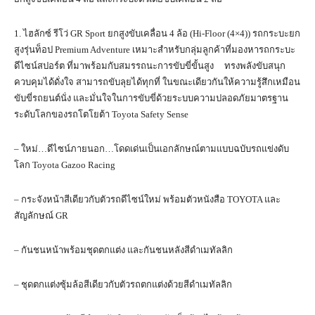
1. ไฮลักซ์ รีโว่ GR Sport ยกสูงขับเคลื่อน 4 ล้อ (Hi-Floor (4×4)) รถกระบะยก
สูงรุ่นท็อป Premium Adventure เหมาะสำหรับกลุ่มลูกค้าที่มองหารถกระบะ
ดีไซน์สปอร์ต ที่มาพร้อมกับสมรรถนะการขับขี่ขั้นสูง ทรงพลังขับสนุก
ควบคุมได้ดั่งใจ สามารถขับลุยได้ทุกที่ ในขณะเดียวกันให้ความรู้สึกเหมือน
ขับขี่รถยนต์นั่ง และมั่นใจในการขับขี่ด้วยระบบความปลอดภัยมาตรฐาน
ระดับโลกของรถโตโยต้า Toyota Safety Sense
– ใหม่…ดีไซน์ภายนอก…โดดเด่นเป็นเอกลักษณ์ตามแบบฉบับรถแข่งดับ
โลก Toyota Gazoo Racing
– กระจังหน้าสีเดียวกับตัวรถดีไซน์ใหม่ พร้อมตัวหนังสือ TOYOTA และ
สัญลักษณ์ GR
– กันชนหน้าพร้อมชุดตกแต่ง และกันชนหลังสีดำเมทัลลิก
– ชุดตกแต่งซุ้มล้อสีเดียวกับตัวรถตกแต่งด้วยสีดําเมทัลลิก