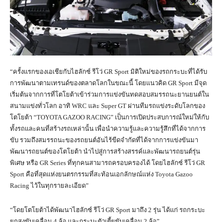
“ครั้งแรกของเอเชียกับไฮลักซ์ รีโว่ GR Sport มิติใหม่ของรถกระบะที่ได้รับ
การพัฒนาตามเทรนด์ของตลาดโลกในขณะนี้ โดยแนวคิด GR Sport มีจุด
เริ่มต้นจากการที่โตโยต้าเข้าร่วมการแข่งขันทดสอบสมรรถนะยานยนต์ใน
สนามแข่งทั่วโลก อาทิ WRC และ Super GT ผ่านทีมรถแข่งระดับโลกของ
โตโยต้า “TOYOTA GAZOO RACING” เป็นการเปิดประสบการณ์ใหม่ให้กับ
ทั้งรถและคนที่สร้างรถเหล่านั้น เพื่อนำความรู้และความรู้สึกที่ได้จากการ
ขับ รวมถึงสมรรถนะของรถยนต์อันไร้ขีดจำกัดที่ได้จากการแข่งขันมา
พัฒนารถยนต์ของโตโยต้า นำไปสู่การสร้างสรรค์และพัฒนารถยนต์รุ่น
พิเศษ หรือ GR Series ที่ทุกคนสามารถครอบครองได้ โดยไฮลักซ์ รีโว่ GR
Sport คือที่สุดแห่งยนตรกรรมที่สะท้อนเอกลักษณ์แห่ง Toyota Gazoo
Racing ไว้ในทุกรายละเอียด”
“โดยโตโยต้าได้พัฒนาไฮลักซ์ รีโว่ GR Sport มาถึง 2 รุ่น ได้แก่ รถกระบะ
ยกสูงขับเคลื่อน 4 ล้อ และกระบะตัวเตี้ยขับเคลื่อน 2 ล้อ”