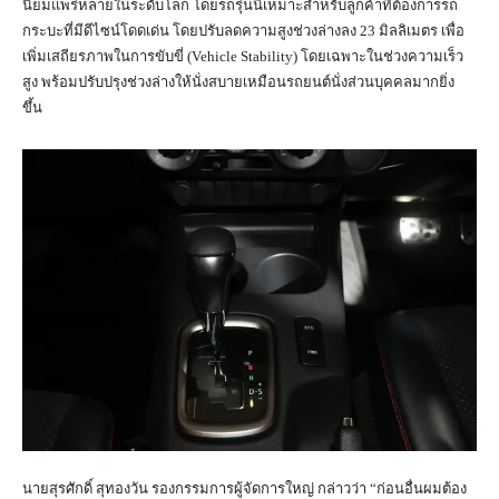
นิยมแพร่หลายในระดับโลก โดยรถรุ่นนี้เหมาะสำหรับลูกค้าที่ต้องการรถ
กระบะที่มีดีไซน์โดดเด่น โดยปรับลดความสูงช่วงล่างลง 23 มิลลิเมตร เพื่อ
เพิ่มเสถียรภาพในการขับขี่ (Vehicle Stability) โดยเฉพาะในช่วงความเร็ว
สูง พร้อมปรับปรุงช่วงล่างให้นั่งสบายเหมือนรถยนต์นั่งส่วนบุคคลมากยิ่ง
ขึ้น
นายสุรศักดิ์ สุทองวัน รองกรรมการผู้จัดการใหญ่ กล่าวว่า “ก่อนอื่นผมต้อง