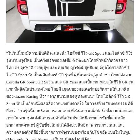
“ในวันนี้ผมมีความยินดีที่จะแนะนำ ไฮลักซ์ รีโว่ GR Sport และไฮลักซ์ รีโว่
รุ่นปรับปรุงใหม่ เป็นครั้งแรกของเอเชีย ซึ่งพัฒนาโดยหัวหน้าวิศวกรชาว
ไทย ดร.จุฬชาติ จงอยู่สุข และ คุณอัญญารัตน์ สุทธิเบญจกุลโดยไฮลักซ์ รี
โว่ GR Sport นับเป็นผลิตภัณฑ์ GR รุ่นที่ 4 ที่แนะนำสู่ลูกค้าชาวไทย ต่อจาก
Corolla GR Sport, GR Supra และ GR Yaris และเป็นรถกระบะในซีรีย์ GR รุ่น
แรก ที่ผลิตในประเทศไทย โดยมี DNA ของมอเตอร์สปอร์ตภายใต้แนวคิด
ของ Gazoo Racing ที่ว่า “จากสนามแข่ง สู่ท้องถนน” โดย ไฮลักซ์ รีโว่ GR
Sport นับเป็นอีกหนึ่งผลผลิตจากแรงบันดาลใจ ในการสร้าง ”ยนตรกรรมที่ดี
ยิ่งกว่า” รถรุ่นนี้มาพร้อมการออกแบบ ที่เน้นอารมณ์สปอร์ตทั้งภายนอกและ
ภายใน จากชุดแต่งพิเศษรอบคันที่เสริมประสิทธิภาพการขับขี่ตามหลัก
อากาศพลศาสตร์ ผู้ขับขี่จะสัมผัสได้ถึงประสิทธิภาพการเกาะถนน และ
ความคล่องตัวที่ดียิ่งขึ้นจากการทำงานของพร้อมกับโช้คอัพแบบโมโนทูบ
(Monotube Shock Absorber) ในรุ่นขับเคลื่อนสี่ล้อ”