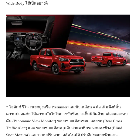
Wide Body ได้เป็นอย่างดี
* ไฮลักซ์ รีโว่ รุ่นยกสูงหรือ Prerunner และขับเคลื่อน 4 ล้อ เพิ่มฟังก์ชั่น
ความปลอดภัย ให้ความมั่นใจในการขับขี่อย่างเต็มพิกัดด้วยกล้องมองรอบ
คัน (Panoramic View Monitor) ระบบช่วยเตือนขณะถอยรถ (Rear Cross
Traffic Alert) และ ระบบช่วยเตือนมุมอับสายตาที่กระจกมองข้าง (Blind
Spot Monitor) และระบบปรับอากาศอัตโนมัติ ปรับอิสระแยกซ้าย-ขวา