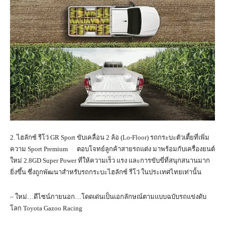
2. ไฮลักซ์ รีโว่ GR Sport ขับเคลื่อน 2 ล้อ (Lo-Floor) รถกระบะตัวเตี้ยที่เพิ่ม
ความ Sport Premium ตอบโจทย์ลูกค้าสายรถแต่ง มาพร้อมกับเครื่องยนต์
ใหม่ 2.8GD Super Power ที่ให้ความเร็ว แรง และการขับขี่ที่สนุกสนานมาก
ยิ่งขึ้น ซึ่งถูกพัฒนาสำหรับรถกระบะไฮลักซ์ รีโว่ ในประเทศไทยเท่านั้น
– ใหม่…ดีไซน์ภายนอก…โดดเด่นเป็นเอกลักษณ์ตามแบบฉบับรถแข่งดับ
โลก Toyota Gazoo Racing