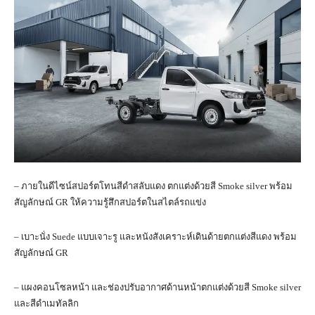
– ภายในดีไซน์สปอร์ตโทนสีดำสลับแดง ตกแต่งด้วยสี Smoke silver พร้อม
สัญลักษณ์ GR ให้ความรู้สึกสปอร์ตในสไตล์รถแข่ง
– เบาะนั่ง Suede แบบเจาะรู และหนังสังเคราะห์เดินด้ายตกแต่งสีแดง พร้อม
สัญลักษณ์ GR
– แผงคอนโซลหน้า และช่องปรับอากาศด้านหน้าตกแต่งด้วยสี Smoke silver
และสีดำเมทัลลิก