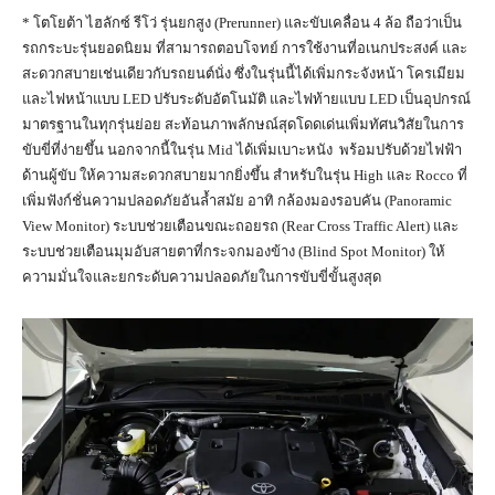
* โตโยต้า ไฮลักซ์ รีโว่ รุ่นยกสูง (Prerunner) และขับเคลื่อน 4 ล้อ ถือว่าเป็น
รถกระบะรุ่นยอดนิยม ที่สามารถตอบโจทย์ การใช้งานที่อเนกประสงค์ และ
สะดวกสบายเช่นเดียวกับรถยนต์นั่ง ซึ่งในรุ่นนี้ได้เพิ่มกระจังหน้า โครเมียม
และไฟหน้าแบบ LED ปรับระดับอัตโนมัติ และไฟท้ายแบบ LED เป็นอุปกรณ์
มาตรฐานในทุกรุ่นย่อย สะท้อนภาพลักษณ์สุดโดดเด่นเพิ่มทัศนวิสัยในการ
ขับขี่ที่ง่ายขึ้น นอกจากนี้ในรุ่น Mid ได้เพิ่มเบาะหนัง พร้อมปรับด้วยไฟฟ้า
ด้านผู้ขับ ให้ความสะดวกสบายมากยิ่งขึ้น สำหรับในรุ่น High และ Rocco ที่
เพิ่มฟังก์ชั่นความปลอดภัยอันล้ำสมัย อาทิ กล้องมองรอบคัน (Panoramic
View Monitor) ระบบช่วยเตือนขณะถอยรถ (Rear Cross Traffic Alert) และ
ระบบช่วยเตือนมุมอับสายตาที่กระจกมองข้าง (Blind Spot Monitor) ให้
ความมั่นใจและยกระดับความปลอดภัยในการขับขี่ขั้นสูงสุด