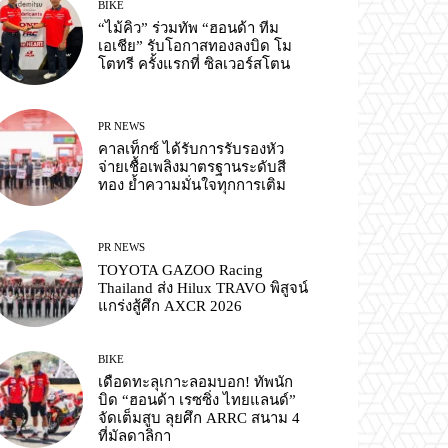
BIKE
“ไม้คิว” ร่วมทัพ “ฮอนด้า ทีม
เอเชีย” รับโอกาสทองลงบิด โม
โตทรี ครั้งแรกที่ ซิลเวอร์สโตน
PR NEWS
คาลเท็กซ์ ได้รับการรับรองหัว
จ่ายเชื้อเพลิงมาตรฐานระดับสี
ทอง ย้ำความมั่นใจทุกการเติม
PR NEWS
TOYOTA GAZOO Racing
Thailand ส่ง Hilux TRAVO พิสูจน์
แกร่งสู้ศึก AXCR 2026
BIKE
เดือดทะลุเกาะลอมบอก! ทัพนัก
บิด “ฮอนด้า เรซซิ่ง ไทยแลนด์”
จัดเต็มสูบ ลุยศึก ARRC สนาม 4
ที่มัลดาลิกา