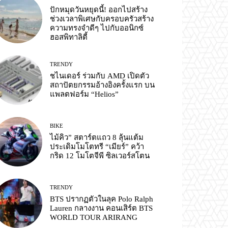
ปักหมุดวันหยุดนี้! ออกไปสร้าง
ช่วงเวลาพิเศษกับครอบครัวสร้าง
ความทรงจำดีๆ ไปกับออนิกซ์
ฮอสพิทาลิตี้
TRENDY
ชไนเดอร์ ร่วมกับ AMD เปิดตัว
สถาปัตยกรรมอ้างอิงครั้งแรก บน
แพลตฟอร์ม “Helios”
BIKE
ไม้คิว” สตาร์ตแถว 8 ลุ้นแต้ม
ประเดิมโมโตทรี “เมียร์” คว้า
กริด 12 โมโตจีพี ซิลเวอร์สโตน
TRENDY
BTS ปรากฏตัวในลุค Polo Ralph
Lauren กลางงาน คอนเสิร์ต BTS
WORLD TOUR ARIRANG