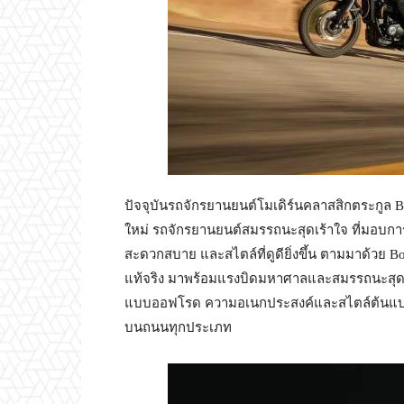
ปัจจุบันรถจักรยานยนต์โมเดิร์นคลาสสิกตระกูล Bo
ใหม่ รถจักรยานยนต์สมรรถนะสุดเร้าใจ ที่มอบการบั
สะดวกสบาย และสไตล์ที่ดูดียิ่งขึ้น ตามมาด้วย
แท้จริง มาพร้อมแรงบิดมหาศาลและสมรรถนะสุดเร
แบบออฟโรด ความอเนกประสงค์และสไตล์ต้นแบบ
บนถนนทุกประเภท