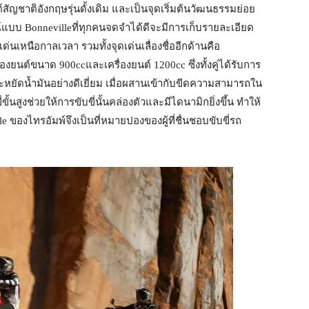
สัญชาติอังกฤษรุ่นดั้งเดิม และเป็นจุดเริ่มต้นวัฒนธรรมย่อย
ณ์แบบ Bonnevilleที่ทุกคนจดจำได้ดีจะมีการเก็บรายละเอียด
่นเหนือกาลเวลา รวมทั้งจุดเด่นเลื่องชื่ออีกด้านคือ
รื่องยนต์ขนาด 900ccและเครื่องยนต์ 1200cc ซึ่งทั้งคู่ได้รับการ
ยัดน้ำมันอย่างดีเยี่ยม เมื่อผสานเข้ากับขีดความสามารถใน
ขั้นสูงช่วยให้การขับขี่นั้นคล่องตัวและมีไดนามิกยิ่งขึ้น ทำให้
ของไทรอัมพ์จึงเป็นที่หมายปองของผู้ที่ชื่นชอบขับขี่รถ