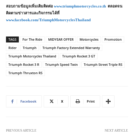
สอบถามข้อมูลเพิ่มเติมติดต่อ
www.triumphmotorcycles.co.th
ตลอดจน
ติดตามข่าวสารและกิจกรรมได้ที่
www.facebook.com/TriumphMotorcyclesThailand
TAGS
For The Ride
MIDYEAR OFFER
Motorcycles
Promotion
Rider
Triumph
Triumph Factory Extended Warranty
Triumph Motorcycles Thailand
Triumph Rocket 3 GT
Triumph Rocket 3 R
Triumph Speed Twin
Triumph Street Triple RS
Triumph Thruxton RS
Facebook
X
Print
PREVIOUS ARTICLE
NEXT ARTICLE