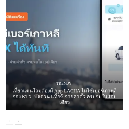
TRENDY
เที่ยวแดนโสมต้องมี App LACHA ไม่ใช้เบอร์เกาหลี
จอง KTX–บัสด่วน แท็กซี่ จ่ายค่าตั๋ว ครบจบในแอป
เดียว