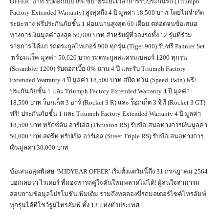
OFFER’ อาทิ รับดอกเบี้ย 0% ขยายระยะเวลาการรับประกันรถ (Triumph
Factory Extended Warranty) สูงสุดถึง 4 ปี มูลค่า 18,500 บาท โดยไม่จำกัด
ระยะทาง ฟรีประกันภัยชั้น 1 ผ่อนนานสูงสุด 60 เดือน ตลอดจนข้อเสนอ
ทางการเงินมูลค่าสูงสุด 50,000 บาท สำหรับผู้ที่จองรถทั้ง 12 รุ่นที่ร่วม
รายการ ได้แก่ รถตระกูลไทเกอร์ 900 ทุกรุ่น (Tiger 900) รับฟรี Pannier Set
พร้อมแร็ค มูลค่า 50,620 บาท รถตระกูลสแครมเบลอร์ 1200 ทุกรุ่น
(Scrambler 1200) รับดอกเบี้ย 0% นาน 4 ปี และรับ Triumph Factory
Extended Warranty 4 ปี มูลค่า 18,500 บาท สปีด ทวิน (Speed Twin) ฟรี!
ประกันภัยชั้น 1 และ Triumph Factory Extended Warranty 4 ปี มูลค่า
18,500 บาท ร็​อกเก็ต 3 อาร์ (Rocket 3 R) และ ร็อกเก็ต 3 จีที (Rocket 3 GT)
ฟรี! ประกันภัยชั้น 1 และ Triumph Factory Extended Warranty 4 ปี มูลค่า
18,500 บาท ทรักซ์ตัน อาร์เอส (Thruxton RS) รับข้อเสนอทางการเงินมูลค่า
50,000 บาท สตรีท ทริปเปิล อาร์เอส (Street Triple RS) รับข้อเสนอทางการ
เงินมูลค่า 30,000 บาท
ข้อเสนอสุดพิเศษ ‘MIDYEAR OFFER’ เริ่มตั้งแต่วันนี้ถึง 31 กรกฎาคม 2564
บอกเลยว่า ไรเดอร์ ที่มองหารถคู่ใจคันใหม่พลาดไม่ได้! ผู้สนใจสามารถ
สอบถามข้อมูลโปรโมชันเพิ่มเติม รวมถึงทดลองขี่รถมอเตอร์ไซค์ไทรอัมพ์
ทุกรุ่นได้ที่โชว์รูมไทรอัมพ์ ทั้ง 13 แห่งทั่วประเทศ