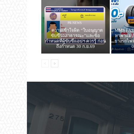
PR NEWS
7 ความเข้าใจผิด “ใบอนุญาต
MMS FAST
ขับขี่รถสาธารณะ”และข้อ
หาพาแม่เท
กำหนดที่ผู้ขับขี่แอปฯ ควรรู้ ก่อน
ยางรถไฟฟ้
ถึงกำหนด 30 ก.ย.69