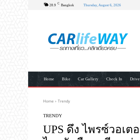
C
28.9
Bangkok
Thursday, August 6, 2026
Home
Bike
Car Gallery
Check In
Driv
Home
Trendy
TRENDY
UPS ดึง ไพรซ์วอเตอร