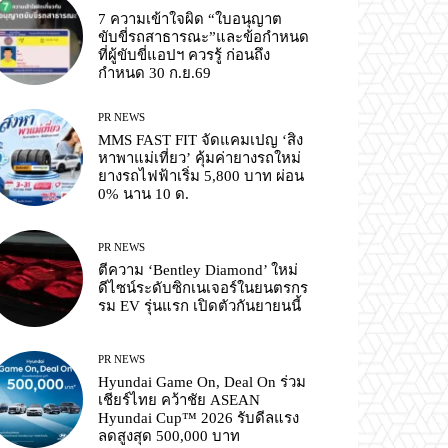
7 ความเข้าใจผิด “ใบอนุญาต
ขับขี่รถสาธารณะ”และข้อกำหนด
ที่ผู้ขับขี่แอปฯ ควรรู้ ก่อนถึง
กำหนด 30 ก.ย.69
PR NEWS
MMS FAST FIT จัดแคมเปญ ‘สิง
หาพาแม่เที่ยว’ คุ้มค่ายางรถใหม่
ยางรถไฟฟ้าเริ่ม 5,800 บาท ผ่อน
0% นาน 10 ด.
PR NEWS
ตีความ ‘Bentley Diamond’ ใหม่
ดีไซน์ระดับซิกเนเจอร์ในยนตรกร
รม EV รุ่นแรก เปิดตัวกันยายนนี้
PR NEWS
Hyundai Game On, Deal On ร่วม
เชียร์ไทย คว้าชัย ASEAN
Hyundai Cup™ 2026 รับดีลแรง
ลดสูงสุด 500,000 บาท