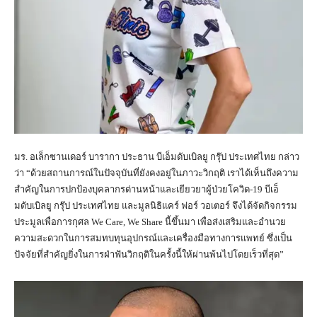
มร. อเล็กซานเดอร์ บารากา ประธาน บีเอ็มดับเบิลยู กรุ๊ป ประเทศไทย กล่าว
ว่า “ด้วยสถานการณ์ในปัจจุบันที่ยังคงอยู่ในภาวะวิกฤติ เราได้เห็นถึงความ
สำคัญในการปกป้องบุคลากรด่านหน้าและเยียวยาผู้ป่วยโควิด-19 บีเอ็
มดับเบิลยู กรุ๊ป ประเทศไทย และมูลนิธิแคร์ ฟอร์ วอเตอร์ จึงได้จัดกิจกรรม
ประมูลเพื่อการกุศล We Care, We Share นี้ขึ้นมา เพื่อส่งเสริมและอำนวย
ความสะดวกในการสมทบทุนอุปกรณ์และเครื่องมือทางการแพทย์ ซึ่งเป็น
ปัจจัยที่สำคัญยิ่งในการฝ่าฟันวิกฤติในครั้งนี้ให้ผ่านพ้นไปโดยเร็วที่สุด”