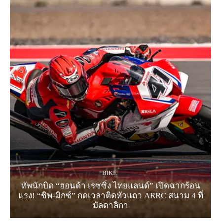
BIKE
ทัพนักบิด “ฮอนด้า เรซซิ่ง ไทยแลนด์” เปิดฉากร้อน
แรง! “ชิพ-มิกซ์” กดเวลาติดหัวแถว ARRC สนาม 4 ที่
มัลดาลิกา