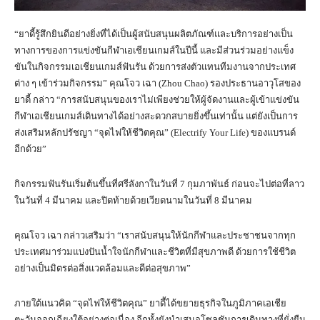
“ยาดี้รู้สึกยินดีอย่างยิ่งที่ได้เป็นผู้สนับสนุนผลิตภัณฑ์และบริการอย่างเป็น
ทางการของการแข่งขันกีฬาเอเชียนเกมส์ในปีนี้ และมีส่วนร่วมอย่างแข็ง
ขันในกิจกรรมเอเชียนเกมส์ฟันรัน ด้วยการส่งตัวแทนทีมงานจากประเทศ
ต่าง ๆ เข้าร่วมกิจกรรม” คุณโจว เฉา (Zhou Chao) รองประธานอาวุโสของ
ยาดี้ กล่าว “การสนับสนุนของเราไม่เพียงช่วยให้ผู้จัดงานและผู้เข้าแข่งขัน
กีฬาเอเชียนเกมส์เดินทางได้อย่างสะดวกสบายยิ่งขึ้นเท่านั้น แต่ยังเป็นการ
ส่งเสริมหลักปรัชญา “จุดไฟให้ชีวิตคุณ” (Electrify Your Life) ของแบรนด์
อีกด้วย”
กิจกรรมฟันรันเริ่มต้นขึ้นที่ศรีลังกาในวันที่ 7 กุมภาพันธ์ ก่อนจะไปต่อที่ลาว
ในวันที่ 4 มีนาคม และปิดท้ายด้วยเวียดนามในวันที่ 8 มีนาคม
คุณโจว เฉา กล่าวเสริมว่า “เราสนับสนุนให้นักกีฬาและประชาชนจากทุก
ประเทศมาร่วมแบ่งปันน้ำใจนักกีฬาและชีวิตที่มีสุขภาพดี ด้วยการใช้ชีวิต
อย่างเป็นมิตรต่อสิ่งแวดล้อมและดีต่อสุขภาพ”
ภายใต้แนวคิด “จุดไฟให้ชีวิตคุณ” ยาดี้ได้ขยายธุรกิจในภูมิภาคเอเชีย
ตะวันออกเฉียงใต้อย่างต่อเนื่อง อีกทั้งยังนำเสนอโซลูชันการเดินทางที่ยั่งยืน