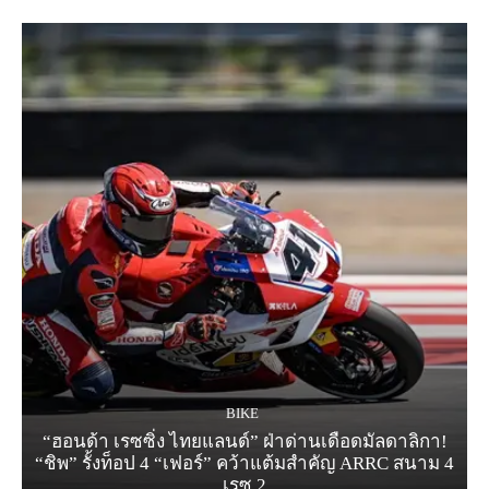
BIKE
“ฮอนด้า เรซซิ่ง ไทยแลนด์” ฝ่าด่านเดือดมัลดาลิกา!
“ชิพ” รั้งท็อป 4 “เฟอร์” คว้าแต้มสำคัญ ARRC สนาม 4
เรซ 2