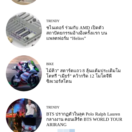
TRENDY
ชไนเดอร์ ร่วมกับ AMD เปิดตัว
สถาปัตยกรรมอ้างอิงครั้งแรก บน
แพลตฟอร์ม “Helios”
BIKE
ไม้คิว” สตาร์ตแถว 8 ลุ้นแต้มประเดิมโม
โตทรี “เมียร์” คว้ากริด 12 โมโตจีพี
ซิลเวอร์สโตน
TRENDY
BTS ปรากฏตัวในลุค Polo Ralph Lauren
กลางงาน คอนเสิร์ต BTS WORLD TOUR
ARIRANG