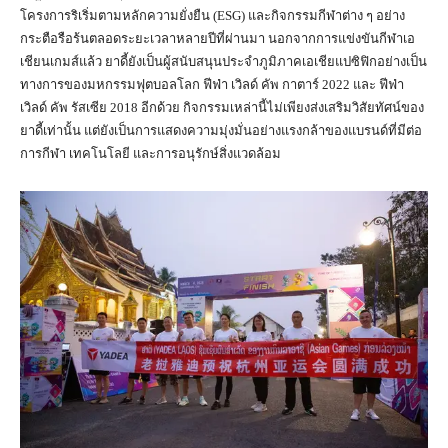
โครงการริเริ่มตามหลักความยั่งยืน (ESG) และกิจกรรมกีฬาต่าง ๆ อย่าง
กระตือรือร้นตลอดระยะเวลาหลายปีที่ผ่านมา นอกจากการแข่งขันกีฬาเอ
เชียนเกมส์แล้ว ยาดี้ยังเป็นผู้สนับสนุนประจำภูมิภาคเอเชียแปซิฟิกอย่างเป็น
ทางการของมหกรรมฟุตบอลโลก ฟีฟ่า เวิลด์ คัพ กาตาร์ 2022 และ ฟีฟ่า
เวิลด์ คัพ รัสเซีย 2018 อีกด้วย กิจกรรมเหล่านี้ไม่เพียงส่งเสริมวิสัยทัศน์ของ
ยาดี้เท่านั้น แต่ยังเป็นการแสดงความมุ่งมั่นอย่างแรงกล้าของแบรนด์ที่มีต่อ
การกีฬา เทคโนโลยี และการอนุรักษ์สิ่งแวดล้อม