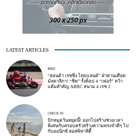
LATEST ARTICLES
BIKE
“ฮอนด้า เรซซิ่ง ไทยแลนด์” ฝ่าด่านเดือด
มัลดาลิกา! “ชิพ” รั้งท็อป 4 “เฟอร์” คว้า
แต้มสำคัญ ARRC สนาม 4 เรซ 2
CHECK IN
ปักหมุดวันหยุดนี้! ออกไปสร้างช่วงเวลา
พิเศษกับครอบครัวสร้างความทรงจำดีๆ ไป
กับออนิกซ์ ฮอสพิทาลิตี้